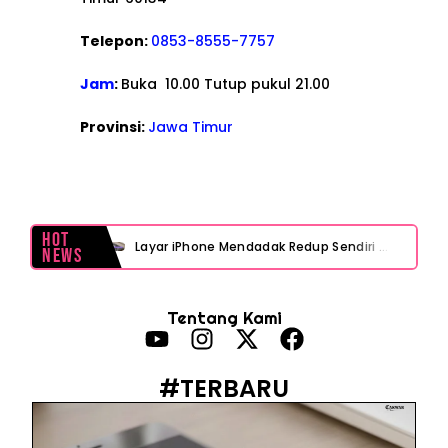
Telepon:
0853-8555-7757
Jam
:
Buka 10.00 Tutup pukul 21.00
Provinsi:
Jawa Timur
Hot
Layar iPhone Mendadak Redup Sendiri Padahal Auto-Brightness Mati? Ini Penyebab & Solusinya!
News
HP Vivo Suka Mati Sendiri Padahal Baterai Masih Banyak? Ini 5 Penyebab dan Solusinya!
Tentang Kami
HP Infinix Stuck di Logo Setelah Update XOS? Jangan Panik, Cek Ini Sebelum Reset Data!
PWI Jaya Sayangkan Tudingan ‘Londo Ireng’ terhadap Jurnalis, Ini Ulasannya
#TERBARU
Prabowo Sebut ‘Londo Ireng’, Ray Rangkuti Desak DPR Bersikap, Ini Ulasan Politiknya