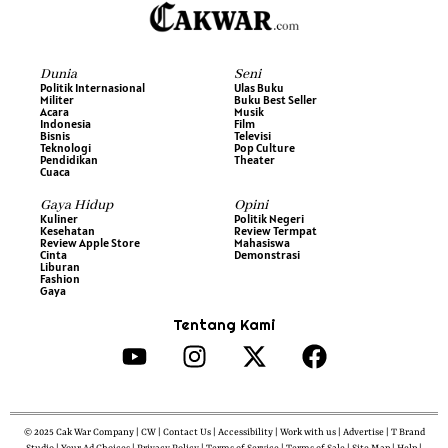
Dunia
Seni
Politik Internasional
Ulas Buku
Militer
Buku Best Seller
Acara
Musik
Indonesia
Film
Bisnis
Televisi
Teknologi
Pop Culture
Pendidikan
Theater
Cuaca
Gaya Hidup
Opini
Kuliner
Politik Negeri
Kesehatan
Review Termpat
Review Apple Store
Mahasiswa
Cinta
Demonstrasi
Liburan
Fashion
Gaya
Tentang Kami
© 2025 Cak War Company | CW | Contact Us | Accessibility | Work with us | Advertise | T Brand