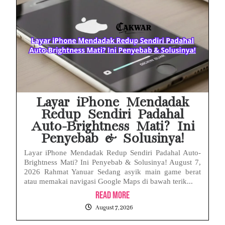
MAKI Soroti Penahanan Eks Jampidsus Febrie Adriansyah Tanpa Rompi Pink
Febrie Adriansyah Ditahan, Mengapa Tanpa Rompi Pink? Ini Penjelasan dan Faktanya
Babak Baru Kasus Febrie Adriansyah, Rencana Praperadilan Penyitaan Emas dan Uang Tunai Jadi Sorotan
Baterai Apple Watch Cepat Boros? Ini Penyebab dan Cara Mengatasinya
HP Huawei Cepat Panas? Ini Penyebab Utama dan Cara Mengatasinya
Layar iPhone Mendadak
Redup Sendiri Padahal
Auto-Brightness Mati? Ini
Penyebab & Solusinya!
Layar iPhone Mendadak Redup Sendiri Padahal Auto-
Brightness Mati? Ini Penyebab & Solusinya! August 7,
2026 Rahmat Yanuar Sedang asyik main game berat
atau memakai navigasi Google Maps di bawah terik...
Read More
August 7, 2026