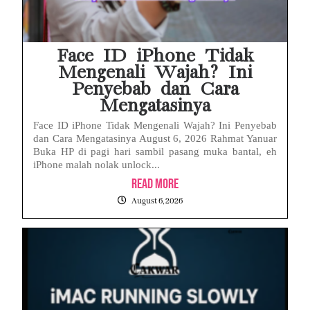
Face ID iPhone Tidak
Mengenali Wajah? Ini
Penyebab dan Cara
Mengatasinya
Face ID iPhone Tidak Mengenali Wajah? Ini Penyebab
dan Cara Mengatasinya August 6, 2026 Rahmat Yanuar
Buka HP di pagi hari sambil pasang muka bantal, eh
iPhone malah nolak unlock...
Read More
August 6, 2026