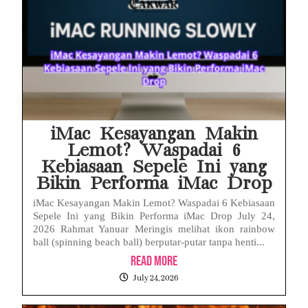
iMac Kesayangan Makin
Lemot? Waspadai 6
Kebiasaan Sepele Ini yang
Bikin Performa iMac Drop
iMac Kesayangan Makin Lemot? Waspadai 6 Kebiasaan
Sepele Ini yang Bikin Performa iMac Drop July 24,
2026 Rahmat Yanuar Meringis melihat ikon rainbow
ball (spinning beach ball) berputar-putar tanpa henti...
Read More
July 24, 2026