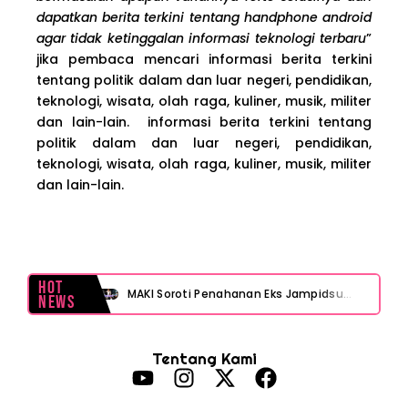
dapatkan berita terkini tentang handphone android
agar tidak ketinggalan informasi teknologi terbaru
”
jika pembaca mencari informasi berita terkini
tentang politik dalam dan luar negeri, pendidikan,
teknologi, wisata, olah raga, kuliner, musik, militer
dan lain-lain. informasi berita terkini tentang
politik dalam dan luar negeri, pendidikan,
teknologi, wisata, olah raga, kuliner, musik, militer
dan lain-lain.
Hot
MAKI Soroti Penahanan Eks Jampidsus Febrie Adriansyah Tanpa Rompi Pink
News
Febrie Adriansyah Ditahan, Mengapa Tanpa Rompi Pink? Ini Penjelasan dan Faktanya
Tentang Kami
Babak Baru Kasus Febrie Adriansyah, Rencana Praperadilan Penyitaan Emas dan Uang Tunai Jadi Sorotan