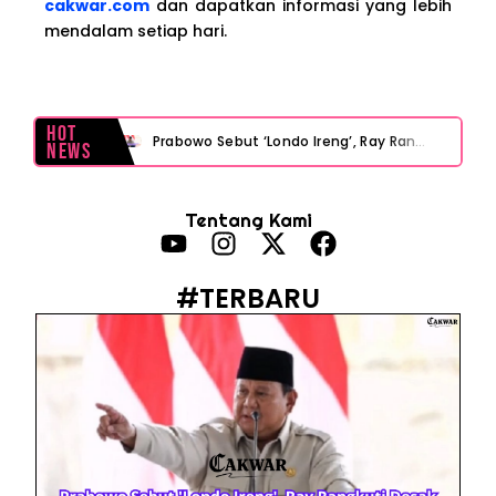
cakwar.com
dan dapatkan informasi yang lebih
mendalam setiap hari.
Hot
Prabowo Sebut ‘Londo Ireng’, Ray Rangkuti Desak DPR Bersikap, Ini Ulasan Politiknya
News
MAKI Soroti Penahanan Eks Jampidsus Febrie Adriansyah Tanpa Rompi Pink
Tentang Kami
Febrie Adriansyah Ditahan, Mengapa Tanpa Rompi Pink? Ini Penjelasan dan Faktanya
Babak Baru Kasus Febrie Adriansyah, Rencana Praperadilan Penyitaan Emas dan Uang Tunai Jadi Sorotan
#TERBARU
Baterai Apple Watch Cepat Boros? Ini Penyebab dan Cara Mengatasinya
HP Huawei Cepat Panas? Ini Penyebab Utama dan Cara Mengatasinya
HP Realme Kena Air Tidak Bisa Dicas? Jangan Langsung Charge, Ini Solusinya
Face ID iPhone Tidak Mengenali Wajah? Ini Penyebab dan Cara Mengatasinya