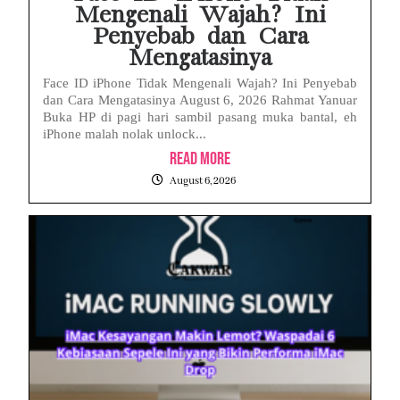
Mengenali Wajah? Ini
Penyebab dan Cara
Mengatasinya
Face ID iPhone Tidak Mengenali Wajah? Ini Penyebab
dan Cara Mengatasinya August 6, 2026 Rahmat Yanuar
Buka HP di pagi hari sambil pasang muka bantal, eh
iPhone malah nolak unlock...
Read More
August 6, 2026