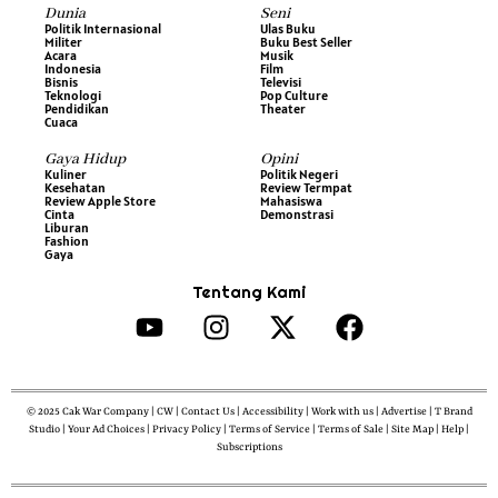
Dunia
Seni
Politik Internasional
Ulas Buku
Militer
Buku Best Seller
Acara
Musik
Indonesia
Film
Bisnis
Televisi
Teknologi
Pop Culture
Pendidikan
Theater
Cuaca
Gaya Hidup
Opini
Kuliner
Politik Negeri
Kesehatan
Review Termpat
Review Apple Store
Mahasiswa
Cinta
Demonstrasi
Liburan
Fashion
Gaya
Tentang Kami
© 2025 Cak War Company | CW | Contact Us | Accessibility | Work with us | Advertise | T Brand
Studio | Your Ad Choices | Privacy Policy | Terms of Service | Terms of Sale | Site Map | Help |
Subscriptions