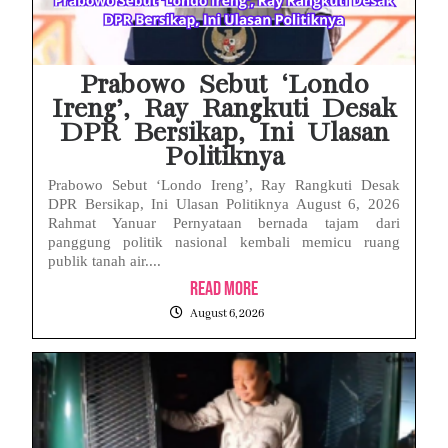
Eks Jampidsus Febrie Adriansyah Tersangka Korupsi Asabri Tapi Masih Terima Gaji: Mengapa Begitu?
Eks Dirut KBS Tersangka Korupsi Pakan Satwa Rp10,2 Miliar: Ironi Gelar Doktor Akuntabilitas
Prabowo Sebut ‘Londo
Ireng’, Ray Rangkuti Desak
DPR Bersikap, Ini Ulasan
Politiknya
Prabowo Sebut ‘Londo Ireng’, Ray Rangkuti Desak
DPR Bersikap, Ini Ulasan Politiknya August 6, 2026
Rahmat Yanuar Pernyataan bernada tajam dari
panggung politik nasional kembali memicu ruang
publik tanah air....
Read More
August 6, 2026