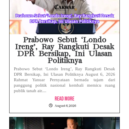
Face ID iPhone Tidak Mengenali Wajah? Ini Penyebab dan Cara Mengatasinya
Eks Jampidsus Febrie Adriansyah Tersangka Korupsi Asabri Tapi Masih Terima Gaji: Mengapa Begitu?
Eks Dirut KBS Tersangka Korupsi Pakan Satwa Rp10,2 Miliar: Ironi Gelar Doktor Akuntabilitas
Prabowo Sebut ‘Londo
Ireng’, Ray Rangkuti Desak
DPR Bersikap, Ini Ulasan
Politiknya
Prabowo Sebut ‘Londo Ireng’, Ray Rangkuti Desak
DPR Bersikap, Ini Ulasan Politiknya August 6, 2026
Rahmat Yanuar Pernyataan bernada tajam dari
panggung politik nasional kembali memicu ruang
publik tanah air....
Read More
August 6, 2026