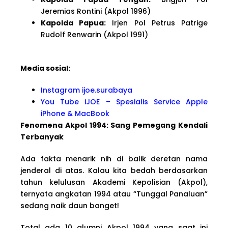
Jeremias Rontini (Akpol 1996)
Kapolda Papua:
Irjen Pol Petrus Patrige
Rudolf Renwarin (Akpol 1991)
Media sosial:
Instagram ijoe.surabaya
You Tube iJOE – Spesialis Service Apple
iPhone & MacBook
Fenomena Akpol 1994: Sang Pemegang Kendali
Terbanyak
Ada fakta menarik nih di balik deretan nama
jenderal di atas. Kalau kita bedah berdasarkan
tahun kelulusan Akademi Kepolisian (Akpol),
ternyata angkatan 1994 atau “Tunggal Panaluan”
sedang naik daun banget!
Total ada 10 alumni Akpol 1994 yang saat ini