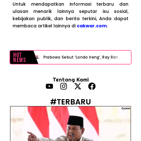
Untuk mendapatkan informasi terbaru dan
ulasan menarik lainnya seputar isu sosial,
kebijakan publik, dan berita terkini, Anda dapat
membaca artikel lainnya di
cakwar.com
.
Hot
Prabowo Sebut ‘Londo Ireng’, Ray Rangkuti Desak DPR Bersikap, Ini Ulasan Politiknya
News
MAKI Soroti Penahanan Eks Jampidsus Febrie Adriansyah Tanpa Rompi Pink
Tentang Kami
Febrie Adriansyah Ditahan, Mengapa Tanpa Rompi Pink? Ini Penjelasan dan Faktanya
Babak Baru Kasus Febrie Adriansyah, Rencana Praperadilan Penyitaan Emas dan Uang Tunai Jadi Sorotan
#TERBARU
Baterai Apple Watch Cepat Boros? Ini Penyebab dan Cara Mengatasinya
HP Huawei Cepat Panas? Ini Penyebab Utama dan Cara Mengatasinya
HP Realme Kena Air Tidak Bisa Dicas? Jangan Langsung Charge, Ini Solusinya