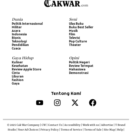
Dunia
Seni
Politik Internasional
Ulas Buku
Militer
Buku Best Seller
Acara
Musik
Indonesia
Film
Bisnis
Televisi
Teknologi
Pop Culture
Pendidikan
Theater
Cuaca
Gaya Hidup
Opini
Kuliner
Politik Negeri
Kesehatan
Review Termpat
Review Apple Store
Mahasiswa
Cinta
Demonstrasi
Liburan
Fashion
Gaya
Tentang Kami
© 2025 Cak War Company | CW | Contact Us | Accessibility | Work with us | Advertise | T Brand
Studio | Your Ad Choices | Privacy Policy | Terms of Service | Terms of Sale | Site Map | Help |