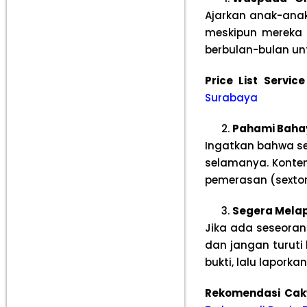
Ajarkan anak-anak
meskipun mereka t
berbulan-bulan u
Price List Servi
Surabaya
Pahami Baha
Ingatkan bahwa sek
selamanya. Konten
pemerasan (sextor
Segera Melap
Jika ada seseora
dan jangan turuti
bukti, lalu lapork
Rekomendasi Cak