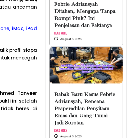
Febrie Adriansyah
s atau ancaman
Ditahan, Mengapa Tanpa
Rompi Pink? Ini
Penjelasan dan Faktanya
one, iMac, iPad
Read More
August 6, 2026
ik profil siapa
untuk mencegah
Ahmed Tanveer
Babak Baru Kasus Febrie
ukti ini setelah
Adriansyah, Rencana
tidak beres di
Praperadilan Penyitaan
Emas dan Uang Tunai
Jadi Sorotan
Read More
August 6, 2026