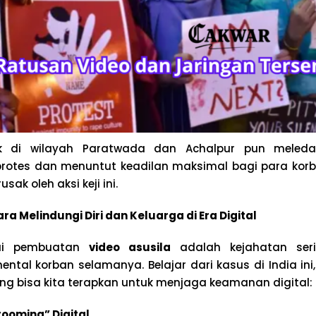
k di wilayah Paratwada dan Achalpur pun meleda
protes dan menuntut keadilan maksimal bagi para ko
sak oleh aksi keji ini.
ara Melindungi Diri dan Keluarga di Era Digital
alui pembuatan
video asusila
adalah kejahatan ser
tal korban selamanya. Belajar dari kasus di India in
ang bisa kita terapkan untuk menjaga keamanan digital:
oming” Digital