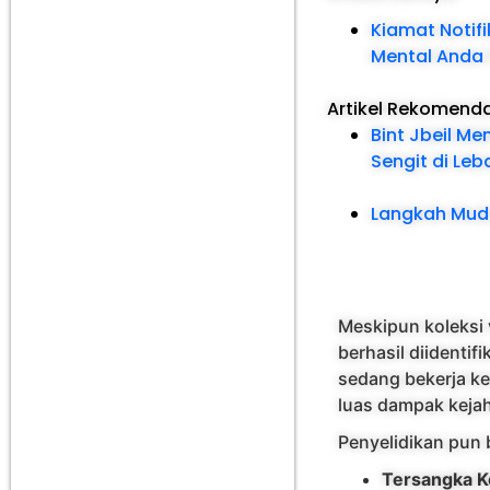
Kiamat Notifi
Mental Anda 
Artikel Rekomend
Bint Jbeil M
Sengit di Le
Langkah Mud
Meskipun koleksi 
berhasil diidentif
sedang bekerja ke
luas dampak kejah
Penyelidikan pun
Tersangka K