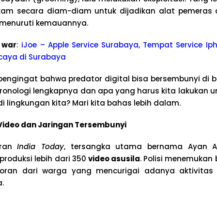
rekam secara diam-diam untuk dijadikan alat pemera
 menuruti kemauannya.
 war
:
iJoe – Apple Service Surabaya, Tempat Service Iph
caya di Surabaya
pengingat bahwa predator digital bisa bersembunyi di bal
ronologi lengkapnya dan apa yang harus kita lakukan 
di lingkungan kita? Mari kita bahas lebih dalam.
ideo dan Jaringan Tersembunyi
oran
India Today
, tersangka utama bernama Ayan 
roduksi lebih dari 350
video asusila
. Polisi menemukan b
ran dari warga yang mencurigai adanya aktivitas 
.