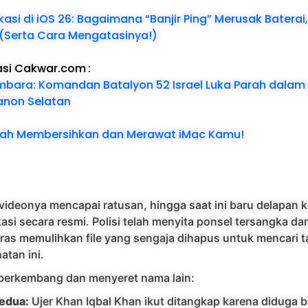
kasi di iOS 26: Bagaimana “Banjir Ping” Merusak Baterai,
(Serta Cara Mengatasinya!)
asi Cakwar.com
:
embara: Komandan Batalyon 52 Israel Luka Parah dala
banon Selatan
ah Membersihkan dan Merawat iMac Kamu!
videonya mencapai ratusan, hingga saat ini baru delapan 
ikasi secara resmi. Polisi telah menyita ponsel tersangka da
ras memulihkan file yang sengaja dihapus untuk mencari 
atan ini.
 berkembang dan menyeret nama lain:
edua:
Ujer Khan Iqbal Khan ikut ditangkap karena diduga 