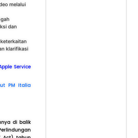
deo melalui
engah
ksi dan
 keterkaitan
 klarifikasi
 Apple Service
t PM Italia
ya di balik
 Perlindungan
T Act) tahun