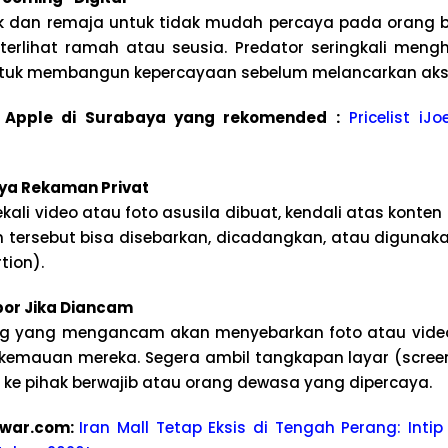
 dan remaja untuk tidak mudah percaya pada orang bar
erlihat ramah atau seusia. Predator seringkali meng
ntuk membangun kepercayaan sebelum melancarkan aks
ce Apple di Surabaya yang rekomended :
Pricelist iJ
ya Rekaman Privat
ali video atau foto asusila dibuat, kendali atas konten 
 tersebut bisa disebarkan, dicadangkan, atau digunak
tion).
or Jika Diancam
ng yang mengancam akan menyebarkan foto atau video
 kemauan mereka. Segera ambil tangkapan layar (scree
an ke pihak berwajib atau orang dewasa yang dipercaya.
war.com:
Iran Mall Tetap Eksis di Tengah Perang: Intip