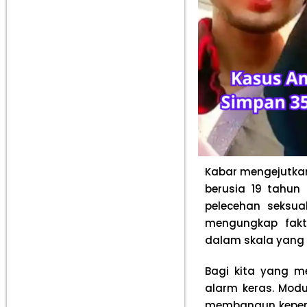
Kabar mengejutkan 
berusia 19 tahun 
pelecehan seksua
mengungkap fak
dalam skala yang 
Bagi kita yang me
alarm keras. Mod
membangun keperca