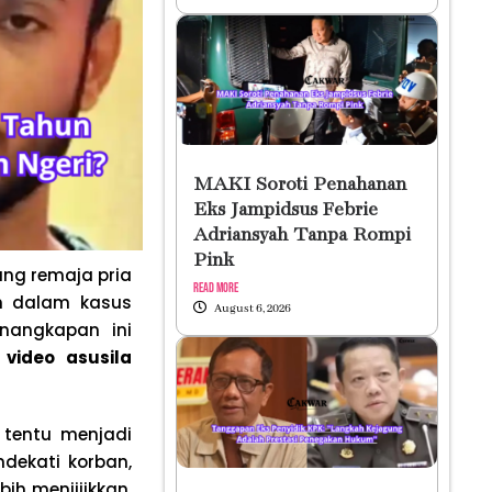
MAKI Soroti Penahanan
Eks Jampidsus Febrie
Adriansyah Tanpa Rompi
Pink
ang remaja pria
Read More
an dalam kasus
August 6, 2026
nangkapan ini
n
video asusila
i tentu menjadi
dekati korban,
ih menjijikkan,