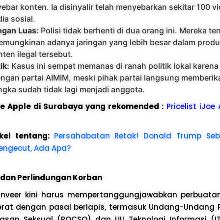
ebar konten. Ia disinyalir telah menyebarkan sekitar 100 vi
ia sosial.
ngan Luas:
Polisi tidak berhenti di dua orang ini. Mereka t
mungkinan adanya jaringan yang lebih besar dalam produ
nten ilegal tersebut.
ik:
Kasus ini sempat memanas di ranah politik lokal karena
ngan partai AIMIM, meski pihak partai langsung memberikan
gka sudah tidak lagi menjadi anggota.
ice Apple di Surabaya yang rekomended :
Pricelist iJoe
kel tentang:
Persahabatan Retak! Donald Trump Sebu
Pengecut, Ada Apa?
dan Perlindungan Korban
veer kini harus mempertanggungjawabkan perbuatann
 dijerat dengan pasal berlapis, termasuk Undang-Undang
rasan Seksual (POCSO) dan UU Teknologi Informasi (I