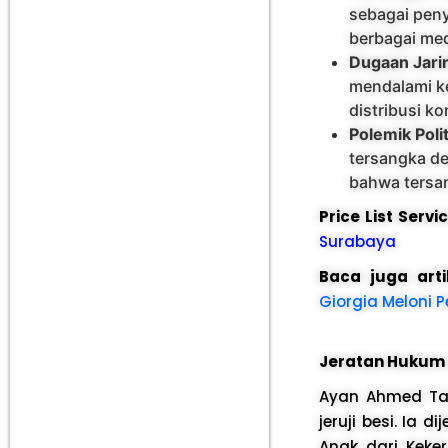
sebagai peny
berbagai med
Dugaan Jari
mendalami ke
distribusi ko
Polemik Polit
tersangka de
bahwa tersan
Price List Serv
Surabaya
Baca juga arti
Giorgia Meloni 
Jeratan Hukum 
Ayan Ahmed Tan
jeruji besi. Ia
Anak dari Keke