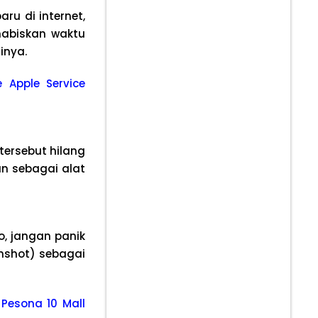
u di internet,
habiskan waktu
inya.
oe Apple Service
tersebut hilang
an sebagai alat
, jangan panik
nshot) sebagai
 Pesona 10 Mall