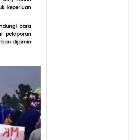
uk keperluan
indungi para
r pelaporan
rban dijamin