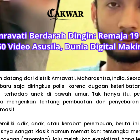
datang dari distrik Amravati, Maharashtra, India. Seor
baru saja diringkus polisi karena dugaan keterlibat
l terhadap anak di bawah umur. Tak hanya itu, pe
ta mengerikan tentang pembuatan dan penyebara
masif.
miliki adik, anak, atau kerabat perempuan, berita in
usnya sangat klasik namun mematikan: tersangka men
yaan (grooming), lalu melakukan eksploitasi. Yang leb