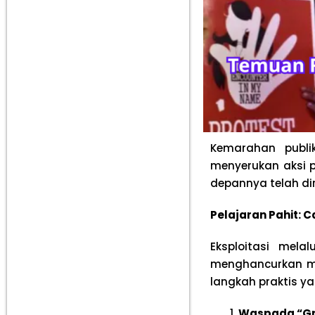
Kemarahan publi
menyerukan aksi 
depannya telah diru
Pelajaran Pahit: C
Eksploitasi mel
menghancurkan men
langkah praktis y
Waspada “Gro