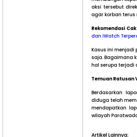
aksi tersebut di
agar korban terus
Rekomendasi Cak
dan iWatch Terper
Kasus ini menjadi 
saja. Bagaimana k
hal serupa terjadi 
Temuan Ratusan V
Berdasarkan lap
diduga telah memp
mendapatkan lapo
wilayah Paratwada
Artikel Lainnya: