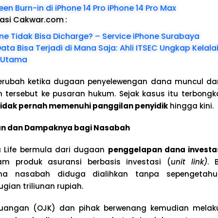
en Burn-in di iPhone 14 Pro iPhone 14 Pro Max
dasi Cakwar.com
:
e Tidak Bisa Dicharge? – Service iPhone Surabaya
ta Bisa Terjadi di Mana Saja: Ahli ITSEC Ungkap Kela
 Utama
rubah ketika dugaan penyelewengan dana muncul d
 tersebut ke pusaran hukum. Sejak kasus itu terbongkar
tidak pernah memenuhi panggilan penyidik
hingga kini.
n dan Dampaknya bagi Nasabah
 Life bermula dari dugaan
penggelapan dana investa
m produk asuransi berbasis investasi (
unit link)
. 
dana nasabah diduga dialihkan tanpa sepengetah
ian triliunan rupiah.
euangan (OJK) dan pihak berwenang kemudian melak