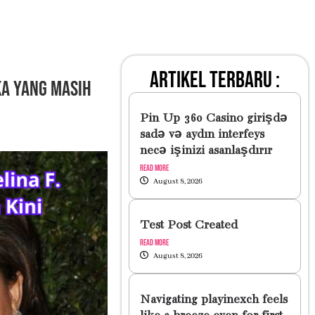
artikel terbaru :
ka yang Masih
Pin Up 360 Casino girişdə
sadə və aydın interfeys
necə işinizi asanlaşdırır
Read More
August 8, 2026
Test Post Created
Read More
August 8, 2026
Navigating playinexch feels