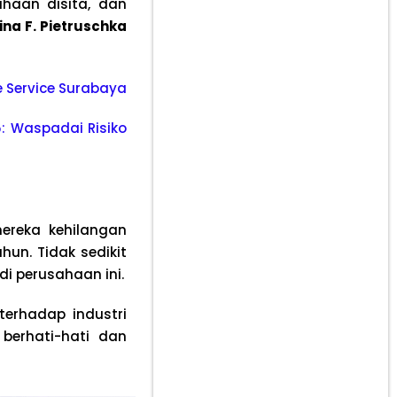
ahaan disita, dan
ina F. Pietruschka
le Service Surabaya
5: Waspadai Risiko
ereka kehilangan
un. Tidak sedikit
i perusahaan ini.
terhadap industri
 berhati-hati dan