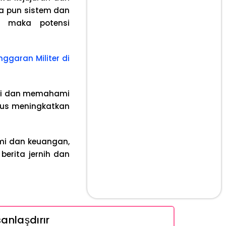
a pun sistem dan
s, maka potensi
ggaran Militer di
nsi dan memahami
erus meningkatkan
omi dan keuangan,
erita jernih dan
anlaşdırır