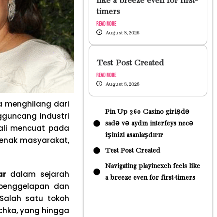
like a breeze even for first-
timers
Read More
August 8, 2026
Test Post Created
Read More
August 8, 2026
a menghilang dari
Pin Up 360 Casino girişdə
gguncang industri
sadə və aydın interfeys necə
kali mencuat pada
işinizi asanlaşdırır
benak masyarakat,
Test Post Created
Navigating playinexch feels like
ar
dalam sejarah
a breeze even for first-timers
 penggelapan dan
Salah satu tokoh
chka, yang hingga