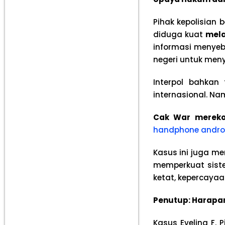
Pihak kepolisian 
diduga kuat
mela
informasi menyeb
negeri untuk men
Interpol bahka
internasional. Na
Cak War mereko
handphone androi
Kasus ini juga me
memperkuat sist
ketat, kepercaya
Penutup: Harapan
Kasus Evelina F.