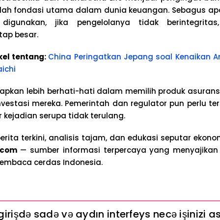
lah fondasi utama dalam dunia keuangan. Sebagus ap
digunakan, jika pengelolanya tidak berintegrita
ap besar.
kel tentang:
China Peringatkan Jepang soal Kenaikan An
ichi
apkan lebih berhati-hati dalam memilih produk asura
investasi mereka. Pemerintah dan regulator pun perlu t
kejadian serupa tidak terulang.
erita terkini, analisis tajam, dan edukasi seputar ekon
.com
— sumber informasi terpercaya yang menyajikan b
embaca cerdas Indonesia.
irişdə sadə və aydın interfeys necə işinizi as