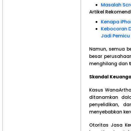
Masalah Scre
Artikel Rekomen
Kenapa iPhon
Kebocoran Da
Jadi Pemicu
Namun, semua be
besar perusahaan
menghilang dan
Skandal Keuanga
Kasus WanaArtha
ditanamkan dala
penyelidikan, 
menyebabkan kerug
Otoritas Jasa K