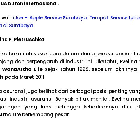
us buron internasional.
 war:
iJoe – Apple Service Surabaya, Tempat Service Ipho
a di Surabaya
lina F. Pietruschka
schka bukanlah sosok baru dalam dunia perasuransian Ind
anjang dan berpengaruh di industri ini. Diketahui, Evelin
r WanaArtha Life
sejak tahun 1999, sebelum akhirnya
is
pada Maret 2011.
a asuransi juga terlihat dari berbagai posisi penting yan
asi industri asuransi. Banyak pihak menilai, Evelina 
 jaringan yang luas, sehingga kehadirannya dulu
ha Life berkembang pesat.