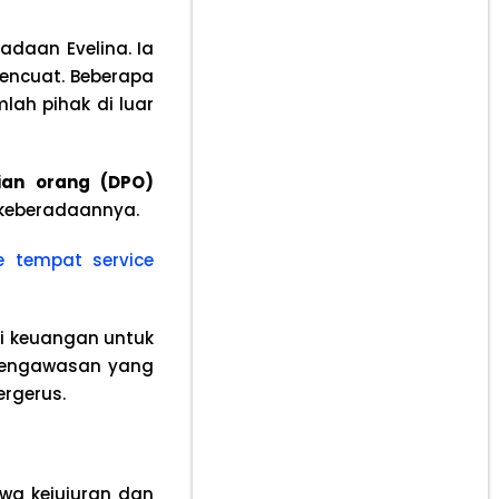
adaan Evelina. Ia
mencuat. Beberapa
ah pihak di luar
ian orang (DPO)
 keberadaannya.
e tempat service
ri keuangan untuk
pengawasan yang
rgerus.
hwa kejujuran dan