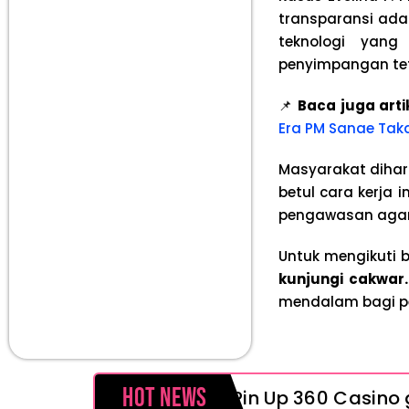
transparansi ada
teknologi yang 
penyimpangan tet
📌
Baca juga arti
Era PM Sanae Taka
Masyarakat dihar
betul cara kerja 
pengawasan agar 
Untuk mengikuti b
kunjungi cakwar
mendalam bagi p
Hot News
Pin Up 360 Casino g