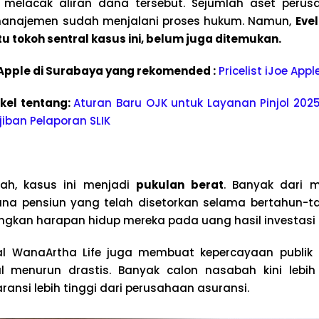
k melacak aliran dana tersebut. Sejumlah aset perus
manajemen sudah menjalani proses hukum. Namun,
Evel
u tokoh sentral kasus ini, belum juga ditemukan.
e Apple di Surabaya yang rekomended :
Pricelist iJoe App
ikel tentang:
Aturan Baru OJK untuk Layanan Pinjol 202
iban Pelaporan SLIK
ah, kasus ini menjadi
pukulan berat
. Banyak dari m
a pensiun yang telah disetorkan selama bertahun-tah
kan harapan hidup mereka pada uang hasil investasi d
dal WanaArtha Life juga membuat kepercayaan publik 
l menurun drastis. Banyak calon nasabah kini lebih
ansi lebih tinggi dari perusahaan asuransi.