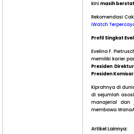
kini
masih berstat
Rekomendasi Cak
iWatch Terpercay
Profil Singkat Eve
Evelina F. Pietru
memiliki karier p
Presiden Direktu
Presiden Komisar
Kiprahnya di duni
di sejumlah asosi
manajerial dan
membawa WanaArt
Artikel Lainnya: