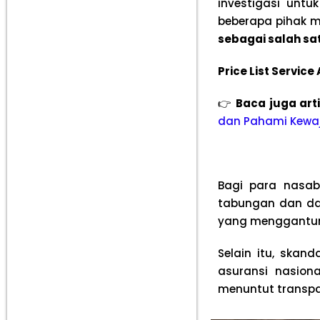
investigasi untu
beberapa pihak 
sebagai salah sat
Price List Servic
👉
Baca juga art
dan Pahami Kewaj
Bagi para nasab
tabungan dan dan
yang menggantung
Selain itu, skan
asuransi nasiona
menuntut transpar