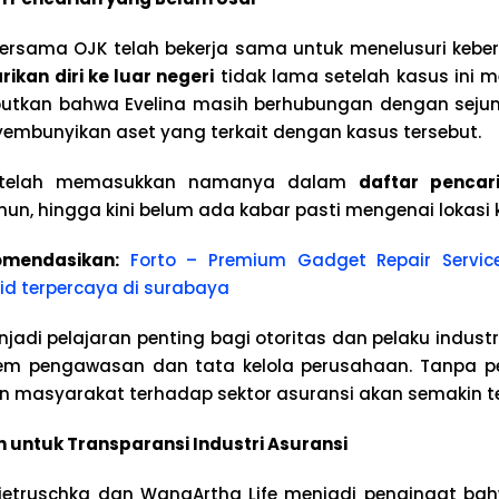
bersama OJK telah bekerja sama untuk menelusuri keber
rikan diri ke luar negeri
tidak lama setelah kasus ini 
utkan bahwa Evelina masih berhubungan dengan sejuml
yembunyikan aset yang terkait dengan kasus tersebut.
n telah memasukkan namanya dalam
daftar pencar
mun, hingga kini belum ada kabar pasti mengenai lokasi
mendasikan:
Forto – Premium Gadget Repair Servic
d terpercaya di surabaya
njadi pelajaran penting bagi otoritas dan pelaku indust
em pengawasan dan tata kelola perusahaan. Tanpa 
an masyarakat terhadap sektor asuransi akan semakin te
 untuk Transparansi Industri Asuransi
 Pietruschka dan WanaArtha Life menjadi pengingat ba