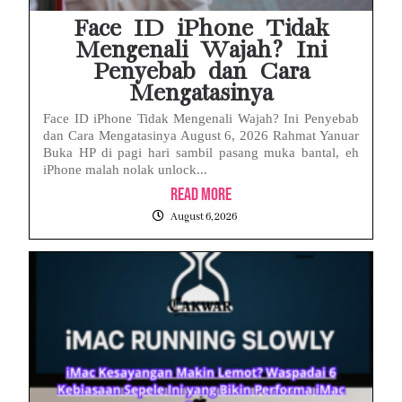
Face ID iPhone Tidak
Mengenali Wajah? Ini
Penyebab dan Cara
Mengatasinya
Face ID iPhone Tidak Mengenali Wajah? Ini Penyebab
dan Cara Mengatasinya August 6, 2026 Rahmat Yanuar
Buka HP di pagi hari sambil pasang muka bantal, eh
iPhone malah nolak unlock...
Read More
August 6, 2026