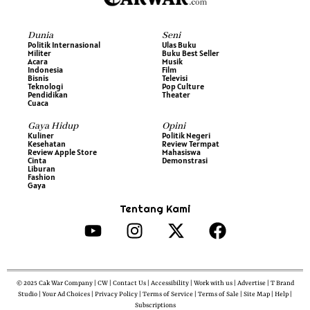
Dunia
Seni
Politik Internasional
Ulas Buku
Militer
Buku Best Seller
Acara
Musik
Indonesia
Film
Bisnis
Televisi
Teknologi
Pop Culture
Pendidikan
Theater
Cuaca
Gaya Hidup
Opini
Kuliner
Politik Negeri
Kesehatan
Review Termpat
Review Apple Store
Mahasiswa
Cinta
Demonstrasi
Liburan
Fashion
Gaya
Tentang Kami
© 2025 Cak War Company | CW | Contact Us | Accessibility | Work with us | Advertise | T Brand
Studio | Your Ad Choices | Privacy Policy | Terms of Service | Terms of Sale | Site Map | Help |
Subscriptions