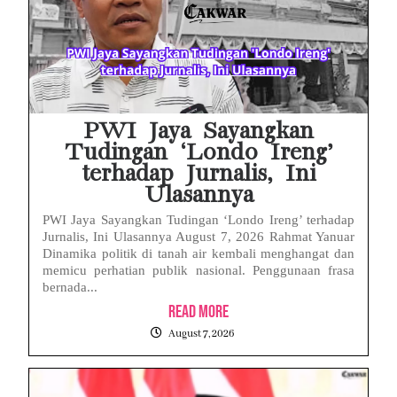
HP Realme Kena Air Tidak Bisa Dicas? Jangan Langsung Charge, Ini Solusinya
Face ID iPhone Tidak Mengenali Wajah? Ini Penyebab dan Cara Mengatasinya
Eks Jampidsus Febrie Adriansyah Tersangka Korupsi Asabri Tapi Masih Terima Gaji: Mengapa Begitu?
PWI Jaya Sayangkan
Tudingan ‘Londo Ireng’
terhadap Jurnalis, Ini
Ulasannya
PWI Jaya Sayangkan Tudingan ‘Londo Ireng’ terhadap
Jurnalis, Ini Ulasannya August 7, 2026 Rahmat Yanuar
Dinamika politik di tanah air kembali menghangat dan
memicu perhatian publik nasional. Penggunaan frasa
bernada...
Read More
August 7, 2026