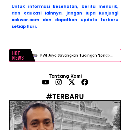
Untuk informasi kesehatan, berita menarik,
dan edukasi lainnya, jangan lupa kunjungi
cakwar.com dan dapatkan update terbaru
setiap hari.
Hot
PWI Jaya Sayangkan Tudingan ‘Londo Ireng’ terhadap Jurnalis, Ini Ulasannya
News
Prabowo Sebut ‘Londo Ireng’, Ray Rangkuti Desak DPR Bersikap, Ini Ulasan Politiknya
Tentang Kami
MAKI Soroti Penahanan Eks Jampidsus Febrie Adriansyah Tanpa Rompi Pink
Febrie Adriansyah Ditahan, Mengapa Tanpa Rompi Pink? Ini Penjelasan dan Faktanya
#TERBARU
Babak Baru Kasus Febrie Adriansyah, Rencana Praperadilan Penyitaan Emas dan Uang Tunai Jadi Sorotan
Baterai Apple Watch Cepat Boros? Ini Penyebab dan Cara Mengatasinya
HP Huawei Cepat Panas? Ini Penyebab Utama dan Cara Mengatasinya