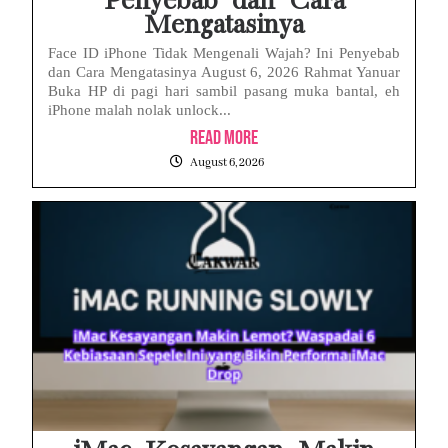
Penyebab dan Cara
Mengatasinya
Face ID iPhone Tidak Mengenali Wajah? Ini Penyebab
dan Cara Mengatasinya August 6, 2026 Rahmat Yanuar
Buka HP di pagi hari sambil pasang muka bantal, eh
iPhone malah nolak unlock...
Read More
August 6, 2026