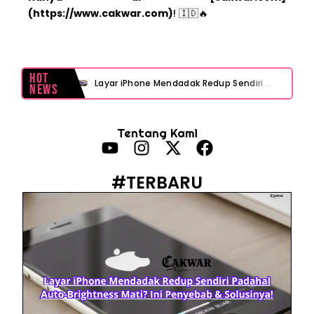
(https://www.cakwar.com)
! 🇮🇩🔥
Hot
Layar iPhone Mendadak Redup Sendiri Padahal Auto-Brightness Mati? Ini Penyebab & Solusinya!
News
HP Vivo Suka Mati Sendiri Padahal Baterai Masih Banyak? Ini 5 Penyebab dan Solusinya!
Tentang Kami
HP Infinix Stuck di Logo Setelah Update XOS? Jangan Panik, Cek Ini Sebelum Reset Data!
PWI Jaya Sayangkan Tudingan ‘Londo Ireng’ terhadap Jurnalis, Ini Ulasannya
#TERBARU
Prabowo Sebut ‘Londo Ireng’, Ray Rangkuti Desak DPR Bersikap, Ini Ulasan Politiknya
MAKI Soroti Penahanan Eks Jampidsus Febrie Adriansyah Tanpa Rompi Pink
Febrie Adriansyah Ditahan, Mengapa Tanpa Rompi Pink? Ini Penjelasan dan Faktanya
Babak Baru Kasus Febrie Adriansyah, Rencana Praperadilan Penyitaan Emas dan Uang Tunai Jadi Sorotan