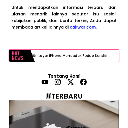
Untuk mendapatkan informasi terbaru dan
ulasan menarik lainnya seputar isu sosial,
kebijakan publik, dan berita terkini, Anda dapat
membaca artikel lainnya di
cakwar.com
.
Hot
Layar iPhone Mendadak Redup Sendiri Padahal Auto-Brightness Mati? Ini Penyebab & Solusinya!
News
HP Vivo Suka Mati Sendiri Padahal Baterai Masih Banyak? Ini 5 Penyebab dan Solusinya!
Tentang Kami
HP Infinix Stuck di Logo Setelah Update XOS? Jangan Panik, Cek Ini Sebelum Reset Data!
PWI Jaya Sayangkan Tudingan ‘Londo Ireng’ terhadap Jurnalis, Ini Ulasannya
#TERBARU
Prabowo Sebut ‘Londo Ireng’, Ray Rangkuti Desak DPR Bersikap, Ini Ulasan Politiknya
MAKI Soroti Penahanan Eks Jampidsus Febrie Adriansyah Tanpa Rompi Pink
Febrie Adriansyah Ditahan, Mengapa Tanpa Rompi Pink? Ini Penjelasan dan Faktanya