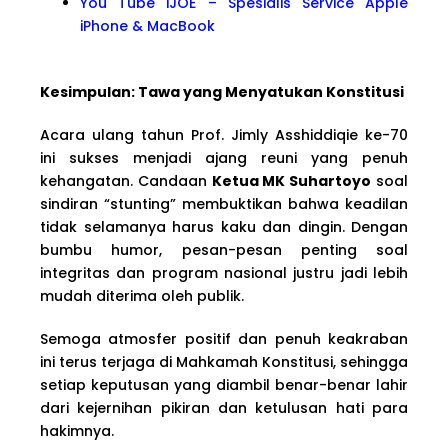
You Tube iJOE – Spesialis Service Apple
iPhone & MacBook
Kesimpulan: Tawa yang Menyatukan Konstitusi
Acara ulang tahun Prof. Jimly Asshiddiqie ke-70
ini sukses menjadi ajang reuni yang penuh
kehangatan. Candaan
Ketua MK Suhartoyo
soal
sindiran “stunting” membuktikan bahwa keadilan
tidak selamanya harus kaku dan dingin. Dengan
bumbu humor, pesan-pesan penting soal
integritas dan program nasional justru jadi lebih
mudah diterima oleh publik.
Semoga atmosfer positif dan penuh keakraban
ini terus terjaga di Mahkamah Konstitusi, sehingga
setiap keputusan yang diambil benar-benar lahir
dari kejernihan pikiran dan ketulusan hati para
hakimnya.