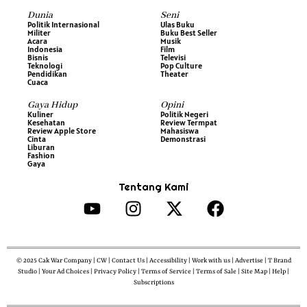
Dunia
Seni
Politik Internasional
Ulas Buku
Militer
Buku Best Seller
Acara
Musik
Indonesia
Film
Bisnis
Televisi
Teknologi
Pop Culture
Pendidikan
Theater
Cuaca
Gaya Hidup
Opini
Kuliner
Politik Negeri
Kesehatan
Review Termpat
Review Apple Store
Mahasiswa
Cinta
Demonstrasi
Liburan
Fashion
Gaya
Tentang Kami
© 2025 Cak War Company | CW | Contact Us | Accessibility | Work with us | Advertise | T Brand
Studio | Your Ad Choices | Privacy Policy | Terms of Service | Terms of Sale | Site Map | Help |
Subscriptions