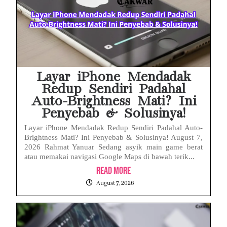
Babak Baru Kasus Febrie Adriansyah, Rencana Praperadilan Penyitaan Emas dan Uang Tunai Jadi Sorotan
Baterai Apple Watch Cepat Boros? Ini Penyebab dan Cara Mengatasinya
HP Huawei Cepat Panas? Ini Penyebab Utama dan Cara Mengatasinya
Layar iPhone Mendadak
Redup Sendiri Padahal
Auto-Brightness Mati? Ini
Penyebab & Solusinya!
Layar iPhone Mendadak Redup Sendiri Padahal Auto-
Brightness Mati? Ini Penyebab & Solusinya! August 7,
2026 Rahmat Yanuar Sedang asyik main game berat
atau memakai navigasi Google Maps di bawah terik...
Read More
August 7, 2026