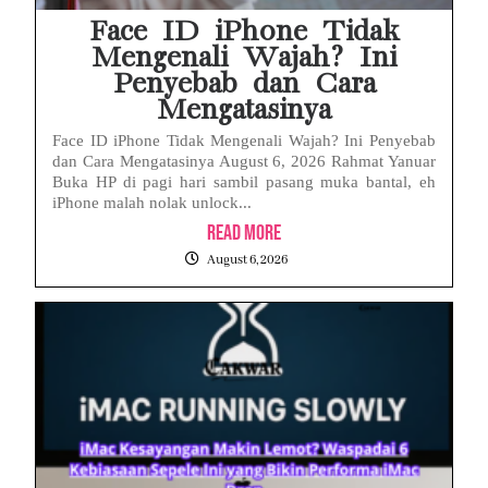
Face ID iPhone Tidak
Mengenali Wajah? Ini
Penyebab dan Cara
Mengatasinya
Face ID iPhone Tidak Mengenali Wajah? Ini Penyebab
dan Cara Mengatasinya August 6, 2026 Rahmat Yanuar
Buka HP di pagi hari sambil pasang muka bantal, eh
iPhone malah nolak unlock...
Read More
August 6, 2026