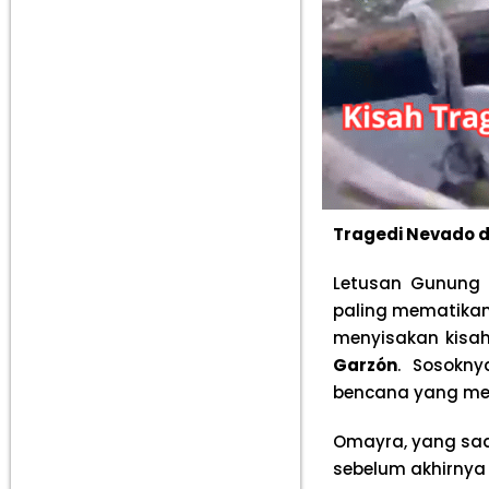
Tragedi Nevado d
Letusan Gunung 
paling mematikan 
menyisakan kisah
Garzón
. Sosokn
bencana yang me
Omayra, yang saat
sebelum akhirnya