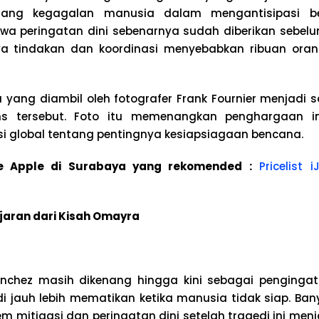
ntang kegagalan manusia dalam mengantisipasi b
a peringatan dini sebenarnya sudah diberikan sebelum
a tindakan dan koordinasi menyebabkan ribuan oran
yang diambil oleh fotografer Frank Fournier menjadi s
s tersebut. Foto itu memenangkan penghargaan in
i global tentang pentingnya kesiapsiagaan bencana.
ice Apple di Surabaya yang rekomended :
Pricelist 
jaran dari Kisah Omayra
nchez masih dikenang hingga kini sebagai penginga
i jauh lebih mematikan ketika manusia tidak siap. Ba
m mitigasi dan peringatan dini setelah tragedi ini men