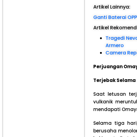
Artikel Lainnya:
Ganti Baterai OP
Artikel Rekomen
Tragedi Nev
Armero
Camera Rep
Perjuangan Omay
Terjebak Selama 
Saat letusan te
vulkanik merunt
mendapati Omayra
Selama tiga har
berusaha menolon