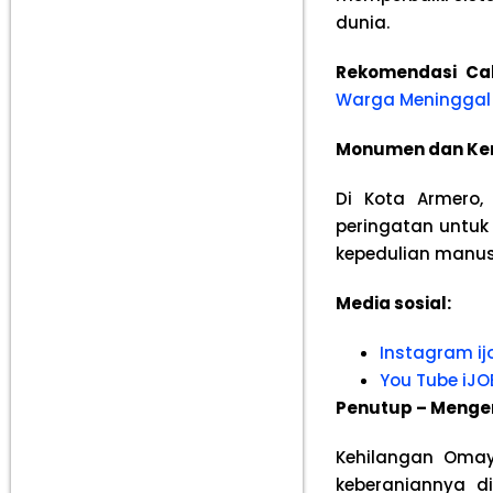
dunia.
Rekomendasi Ca
Warga Meninggal
Monumen dan Ke
Di Kota Armero,
peringatan untu
kepedulian manus
Media sosial:
Instagram ij
You Tube iJO
Penutup – Menge
Kehilangan Oma
keberaniannya d