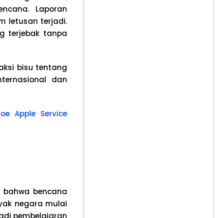
encana. Laporan
 letusan terjadi.
g terjebak tanpa
aksi bisu tentang
ternasional dan
iJoe Apple Service
t bahwa bencana
nyak negara mulai
jadi pembelajaran