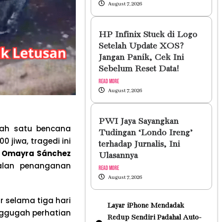
August 7, 2026
HP Infinix Stuck di Logo
Setelah Update XOS?
Jangan Panik, Cek Ini
Sebelum Reset Data!
Read More
August 7, 2026
PWI Jaya Sayangkan
lah satu bencana
Tudingan ‘Londo Ireng’
 jiwa, tragedi ini
terhadap Jurnalis, Ini
a
Omayra Sánchez
Ulasannya
alan penanganan
Read More
August 7, 2026
r selama tiga hari
Layar iPhone Mendadak
nggugah perhatian
Redup Sendiri Padahal Auto-