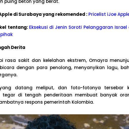
eh puing beton yang berat.
e Apple di Surabaya yang rekomended :
Pricelist iJoe App
kel tentang:
Eksekusi di Jenin Soroti Pelanggaran Israe
rpihak
ngah Derita
i rasa sakit dan kelelahan ekstrem, Omayra menunj
berbicara dengan para penolong, menyanyikan lagu, b
rganya.
 yang datang meliput, dan foto-fotonya tersebar k
g tegar di tengah penderitaan membuat banyak ora
ambatnya respons pemerintah Kolombia.