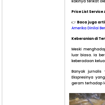
kakinya terikat ol
Price List Servic
👉
Baca juga arti
Amerika Dinilai Be
Keberanian di Te
Meski menghadap
luar biasa. Ia 
keberadaan kelua
Banyak jurnalis
Ekspresinya yan
geram terhadap l