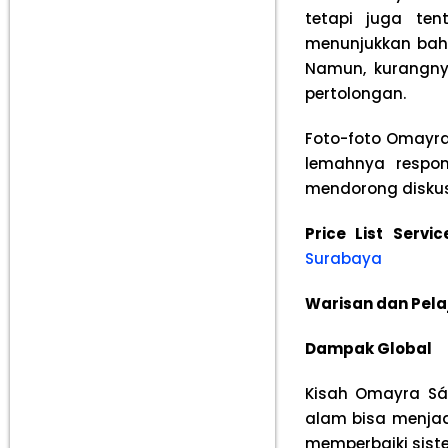
tetapi juga te
menunjukkan bahw
Namun, kurangny
pertolongan.
Foto-foto Omayra 
lemahnya respon
mendorong diskus
Price List Serv
Surabaya
Warisan dan Pela
Dampak Global
Kisah Omayra Sá
alam bisa menjad
memperbaiki siste