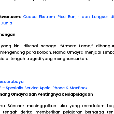
kwar.com:
Cuaca Ekstrem Picu Banjir dan Longsor 
 Dunia
nangan
 yang kini dikenal sebagai “Armero Lama,” dibangu
k mengenang para korban. Nama Omayra menjadi simbo
ia di tengah tragedi yang menghancurkan.
oe.surabaya
E – Spesialis Service Apple iPhone & MacBook
nang Omayra dan Pentingnya Kesiapsiagaan
yra Sánchez meninggalkan luka yang mendalam bag
i tengah derita memberikan pelajaran berharga ten