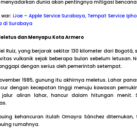
n menyadarkan dunia akan pentingnya mitigasi bencana
 war:
iJoe – Apple Service Surabaya, Tempat Service Ipho
a di Surabaya
Meletus dan Menyapu Kota Armero
 Ruiz, yang berjarak sekitar 130 kilometer dari Bogotá
vitas vulkanik sejak beberapa bulan sebelum letusan. 
tanggapi dengan serius oleh pemerintah setempat.
vember 1985, gunung itu akhirnya meletus. Lahar pan
ncur dengan kecepatan tinggi menuju kawasan pemukim
 jalur aliran lahar, hancur dalam hitungan menit. 
as.
puing kehancuran itulah Omayra Sánchez ditemukan, 
puing rumahnya.