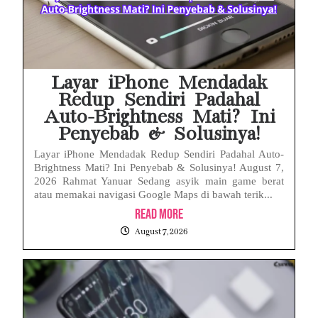
Babak Baru Kasus Febrie Adriansyah, Rencana Praperadilan Penyitaan Emas dan Uang Tunai Jadi Sorotan
Baterai Apple Watch Cepat Boros? Ini Penyebab dan Cara Mengatasinya
HP Huawei Cepat Panas? Ini Penyebab Utama dan Cara Mengatasinya
Layar iPhone Mendadak
Redup Sendiri Padahal
Auto-Brightness Mati? Ini
Penyebab & Solusinya!
Layar iPhone Mendadak Redup Sendiri Padahal Auto-
Brightness Mati? Ini Penyebab & Solusinya! August 7,
2026 Rahmat Yanuar Sedang asyik main game berat
atau memakai navigasi Google Maps di bawah terik...
Read More
August 7, 2026