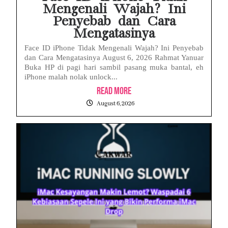
Mengenali Wajah? Ini
Penyebab dan Cara
Mengatasinya
Face ID iPhone Tidak Mengenali Wajah? Ini Penyebab
dan Cara Mengatasinya August 6, 2026 Rahmat Yanuar
Buka HP di pagi hari sambil pasang muka bantal, eh
iPhone malah nolak unlock...
Read More
August 6, 2026