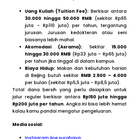
Uang Kuliah (Tuition Fee):
Berkisar antara
30.000 hingga 50.000 RMB
(sekitar Rp65
juta – Rp110 juta) per tahun, tergantung
jurusan. Jurusan kedokteran atau seni
biasanya lebih mahal.
Akomodasi (Asrama):
Sekitar
15.000
hingga 30.000 RMB
(Rp33 juta – Rp65 juta)
per tahun jika tinggal di dalam kampus.
Biaya Hidup:
Makan dan kebutuhan harian
di Beijing butuh sekitar
RMB 2.500 – 4.000
per bulan (sekitar Rp5,5 juta – Rp8,5 juta).
Total dana bersih yang perlu disiapkan untuk
jalur reguler berkisar antara
Rp150 juta hingga
Rp200 juta per tahun
. Angka ini bisa lebih hemat
kalau kamu pandai mengatur pengeluaran.
Media sosial:
Instagram ijoe.surabaya