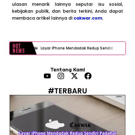
ulasan menarik lainnya seputar isu sosial,
kebijakan publik, dan berita terkini, Anda dapat
membaca artikel lainnya di
cakwar.com
.
Hot
Layar iPhone Mendadak Redup Sendiri Padahal Auto-Brightness Mati? Ini Penyebab & Solusinya!
News
HP Vivo Suka Mati Sendiri Padahal Baterai Masih Banyak? Ini 5 Penyebab dan Solusinya!
Tentang Kami
HP Infinix Stuck di Logo Setelah Update XOS? Jangan Panik, Cek Ini Sebelum Reset Data!
PWI Jaya Sayangkan Tudingan ‘Londo Ireng’ terhadap Jurnalis, Ini Ulasannya
#TERBARU
Prabowo Sebut ‘Londo Ireng’, Ray Rangkuti Desak DPR Bersikap, Ini Ulasan Politiknya
MAKI Soroti Penahanan Eks Jampidsus Febrie Adriansyah Tanpa Rompi Pink
Febrie Adriansyah Ditahan, Mengapa Tanpa Rompi Pink? Ini Penjelasan dan Faktanya