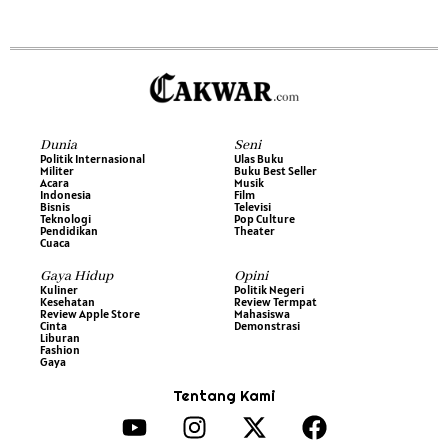
Dunia
Seni
Politik Internasional
Ulas Buku
Militer
Buku Best Seller
Acara
Musik
Indonesia
Film
Bisnis
Televisi
Teknologi
Pop Culture
Pendidikan
Theater
Cuaca
Gaya Hidup
Opini
Kuliner
Politik Negeri
Kesehatan
Review Termpat
Review Apple Store
Mahasiswa
Cinta
Demonstrasi
Liburan
Fashion
Gaya
Tentang Kami