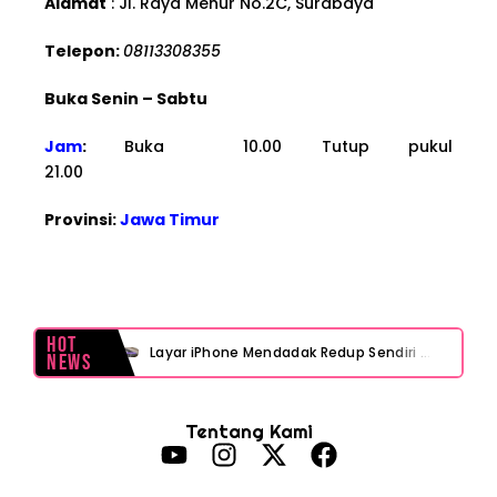
Alamat
: Jl. Raya Menur No.2C, Surabaya
Telepon:
08113308355
Buka Senin – Sabtu
Jam
:
Buka 10.00 Tutup pukul
21.00
Provinsi:
Jawa Timur
Hot
Layar iPhone Mendadak Redup Sendiri Padahal Auto-Brightness Mati? Ini Penyebab & Solusinya!
News
HP Vivo Suka Mati Sendiri Padahal Baterai Masih Banyak? Ini 5 Penyebab dan Solusinya!
Tentang Kami
HP Infinix Stuck di Logo Setelah Update XOS? Jangan Panik, Cek Ini Sebelum Reset Data!
PWI Jaya Sayangkan Tudingan ‘Londo Ireng’ terhadap Jurnalis, Ini Ulasannya