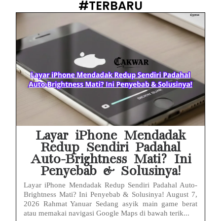
#TERBARU
Prabowo Sebut ‘Londo Ireng’, Ray Rangkuti Desak DPR Bersikap, Ini Ulasan Politiknya
MAKI Soroti Penahanan Eks Jampidsus Febrie Adriansyah Tanpa Rompi Pink
Febrie Adriansyah Ditahan, Mengapa Tanpa Rompi Pink? Ini Penjelasan dan Faktanya
Babak Baru Kasus Febrie Adriansyah, Rencana Praperadilan Penyitaan Emas dan Uang Tunai Jadi Sorotan
Baterai Apple Watch Cepat Boros? Ini Penyebab dan Cara Mengatasinya
HP Huawei Cepat Panas? Ini Penyebab Utama dan Cara Mengatasinya
Layar iPhone Mendadak
Redup Sendiri Padahal
Auto-Brightness Mati? Ini
Penyebab & Solusinya!
Layar iPhone Mendadak Redup Sendiri Padahal Auto-
Brightness Mati? Ini Penyebab & Solusinya! August 7,
2026 Rahmat Yanuar Sedang asyik main game berat
atau memakai navigasi Google Maps di bawah terik...