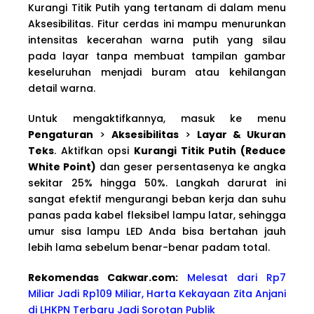
Kurangi Titik Putih yang tertanam di dalam menu
Aksesibilitas. Fitur cerdas ini mampu menurunkan
intensitas kecerahan warna putih yang silau
pada layar tanpa membuat tampilan gambar
keseluruhan menjadi buram atau kehilangan
detail warna.
Untuk mengaktifkannya, masuk ke menu
Pengaturan
>
Aksesibilitas
>
Layar & Ukuran
Teks
. Aktifkan opsi
Kurangi Titik Putih (Reduce
White Point)
dan geser persentasenya ke angka
sekitar 25% hingga 50%. Langkah darurat ini
sangat efektif mengurangi beban kerja dan suhu
panas pada kabel fleksibel lampu latar, sehingga
umur sisa lampu LED Anda bisa bertahan jauh
lebih lama sebelum benar-benar padam total.
Rekomendas Cakwa
r.com:
Melesat dari Rp7
Miliar Jadi Rp109 Miliar, Harta Kekayaan Zita Anjani
di LHKPN Terbaru Jadi Sorotan Publik