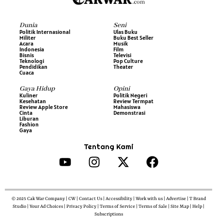
Dunia
Seni
Politik Internasional
Ulas Buku
Militer
Buku Best Seller
Acara
Musik
Indonesia
Film
Bisnis
Televisi
Teknologi
Pop Culture
Pendidikan
Theater
Cuaca
Gaya Hidup
Opini
Kuliner
Politik Negeri
Kesehatan
Review Termpat
Review Apple Store
Mahasiswa
Cinta
Demonstrasi
Liburan
Fashion
Gaya
Tentang Kami
© 2025 Cak War Company | CW | Contact Us | Accessibility | Work with us | Advertise | T Brand
Studio | Your Ad Choices | Privacy Policy | Terms of Service | Terms of Sale | Site Map | Help |
Subscriptions