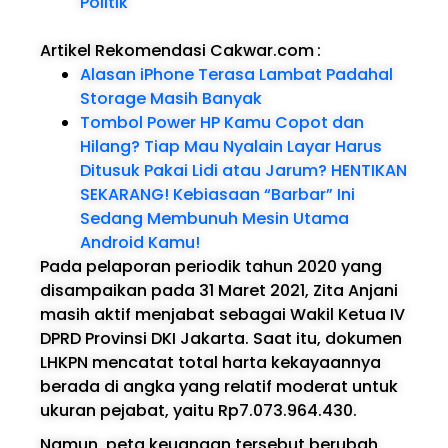
Politik
Artikel Rekomendasi Cakwar.com
:
Alasan iPhone Terasa Lambat Padahal
Storage Masih Banyak
Tombol Power HP Kamu Copot dan
Hilang? Tiap Mau Nyalain Layar Harus
Ditusuk Pakai Lidi atau Jarum? HENTIKAN
SEKARANG! Kebiasaan “Barbar” Ini
Sedang Membunuh Mesin Utama
Android Kamu!
Pada pelaporan periodik tahun 2020 yang
disampaikan pada 31 Maret 2021, Zita Anjani
masih aktif menjabat sebagai Wakil Ketua IV
DPRD Provinsi DKI Jakarta. Saat itu, dokumen
LHKPN mencatat total harta kekayaannya
berada di angka yang relatif moderat untuk
ukuran pejabat, yaitu Rp7.073.964.430.
Namun, peta keuangan tersebut berubah