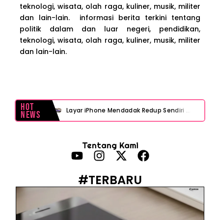
teknologi, wisata, olah raga, kuliner, musik, militer
dan lain-lain. informasi berita terkini tentang
politik dalam dan luar negeri, pendidikan,
teknologi, wisata, olah raga, kuliner, musik, militer
dan lain-lain.
Hot
Layar iPhone Mendadak Redup Sendiri Padahal Auto-Brightness Mati? Ini Penyebab & Solusinya!
News
HP Vivo Suka Mati Sendiri Padahal Baterai Masih Banyak? Ini 5 Penyebab dan Solusinya!
Tentang Kami
HP Infinix Stuck di Logo Setelah Update XOS? Jangan Panik, Cek Ini Sebelum Reset Data!
PWI Jaya Sayangkan Tudingan ‘Londo Ireng’ terhadap Jurnalis, Ini Ulasannya
#TERBARU
Prabowo Sebut ‘Londo Ireng’, Ray Rangkuti Desak DPR Bersikap, Ini Ulasan Politiknya
MAKI Soroti Penahanan Eks Jampidsus Febrie Adriansyah Tanpa Rompi Pink