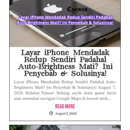
Febrie Adriansyah Ditahan, Mengapa Tanpa Rompi Pink? Ini Penjelasan dan Faktanya
Babak Baru Kasus Febrie Adriansyah, Rencana Praperadilan Penyitaan Emas dan Uang Tunai Jadi Sorotan
Baterai Apple Watch Cepat Boros? Ini Penyebab dan Cara Mengatasinya
HP Huawei Cepat Panas? Ini Penyebab Utama dan Cara Mengatasinya
Layar iPhone Mendadak
Redup Sendiri Padahal
Auto-Brightness Mati? Ini
Penyebab & Solusinya!
Layar iPhone Mendadak Redup Sendiri Padahal Auto-
Brightness Mati? Ini Penyebab & Solusinya! August 7,
2026 Rahmat Yanuar Sedang asyik main game berat
atau memakai navigasi Google Maps di bawah terik...
Read More
August 7, 2026