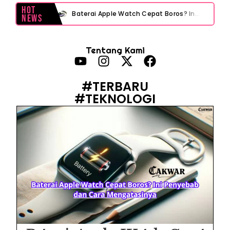
Hot
Baterai Apple Watch Cepat Boros? Ini Penyebab dan Cara Mengatasinya
News
HP Huawei Cepat Panas? Ini Penyebab Utama dan Cara Mengatasinya
Tentang Kami
HP Realme Kena Air Tidak Bisa Dicas? Jangan Langsung Charge, Ini Solusinya
Face ID iPhone Tidak Mengenali Wajah? Ini Penyebab dan Cara Mengatasinya
#TERBARU
#TEKNOLOGI
Eks Jampidsus Febrie Adriansyah Tersangka Korupsi Asabri Tapi Masih Terima Gaji: Mengapa Begitu?
Eks Dirut KBS Tersangka Korupsi Pakan Satwa Rp10,2 Miliar: Ironi Gelar Doktor Akuntabilitas
Kejagung Tetapkan Tersangka Baru Korupsi BGN! Ulasan Skandal Pengadaan
Motor Listrik BGN Rp1 Triliun Berujung Korupsi dan Disegel Kejagung
Istana Tegur Gaya Komunikasi Menteri PU Dody Hanggodo: Ulasan Komunikasi Krisis Pejabat Publik
Menteri PU Bidik Pidana Kasus Surat Cuti ASN Palsu! Begini Tanggapan PERADI YLC Surakarta