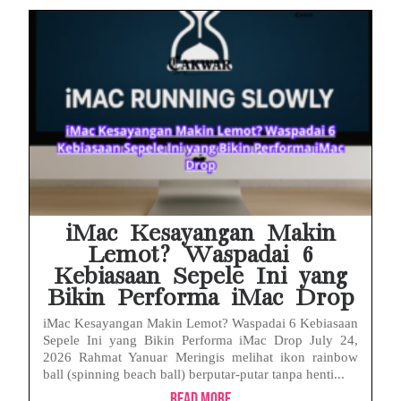
iMac Kesayangan Makin
Lemot? Waspadai 6
Kebiasaan Sepele Ini yang
Bikin Performa iMac Drop
iMac Kesayangan Makin Lemot? Waspadai 6 Kebiasaan
Sepele Ini yang Bikin Performa iMac Drop July 24,
2026 Rahmat Yanuar Meringis melihat ikon rainbow
ball (spinning beach ball) berputar-putar tanpa henti...
Read More