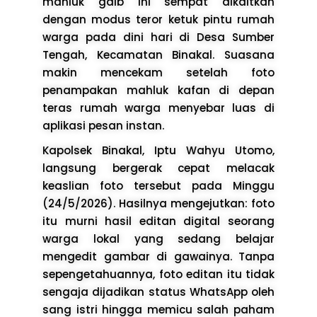
mahluk gaib ini sempat dikaitkan
dengan modus teror ketuk pintu rumah
warga pada dini hari di Desa Sumber
Tengah, Kecamatan Binakal. Suasana
makin mencekam setelah foto
penampakan mahluk kafan di depan
teras rumah warga menyebar luas di
aplikasi pesan instan.
Kapolsek Binakal, Iptu Wahyu Utomo,
langsung bergerak cepat melacak
keaslian foto tersebut pada Minggu
(24/5/2026). Hasilnya mengejutkan: foto
itu murni hasil editan digital seorang
warga lokal yang sedang belajar
mengedit gambar di gawainya. Tanpa
sepengetahuannya, foto editan itu tidak
sengaja dijadikan status WhatsApp oleh
sang istri hingga memicu salah paham