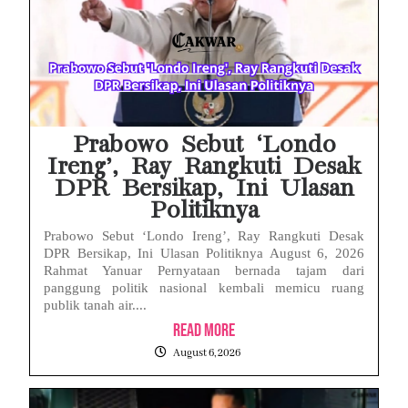
HP Realme Kena Air Tidak Bisa Dicas? Jangan Langsung Charge, Ini Solusinya
Face ID iPhone Tidak Mengenali Wajah? Ini Penyebab dan Cara Mengatasinya
Eks Jampidsus Febrie Adriansyah Tersangka Korupsi Asabri Tapi Masih Terima Gaji: Mengapa Begitu?
Eks Dirut KBS Tersangka Korupsi Pakan Satwa Rp10,2 Miliar: Ironi Gelar Doktor Akuntabilitas
Prabowo Sebut ‘Londo
Ireng’, Ray Rangkuti Desak
DPR Bersikap, Ini Ulasan
Politiknya
Prabowo Sebut ‘Londo Ireng’, Ray Rangkuti Desak
DPR Bersikap, Ini Ulasan Politiknya August 6, 2026
Rahmat Yanuar Pernyataan bernada tajam dari
panggung politik nasional kembali memicu ruang
publik tanah air....
Read More
August 6, 2026