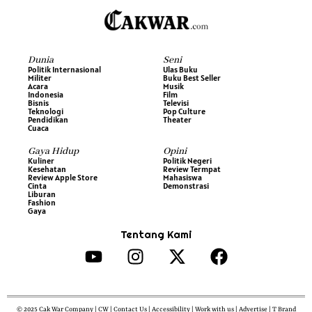
Dunia
Seni
Politik Internasional
Ulas Buku
Militer
Buku Best Seller
Acara
Musik
Indonesia
Film
Bisnis
Televisi
Teknologi
Pop Culture
Pendidikan
Theater
Cuaca
Gaya Hidup
Opini
Kuliner
Politik Negeri
Kesehatan
Review Termpat
Review Apple Store
Mahasiswa
Cinta
Demonstrasi
Liburan
Fashion
Gaya
Tentang Kami
© 2025 Cak War Company | CW | Contact Us | Accessibility | Work with us | Advertise | T Brand