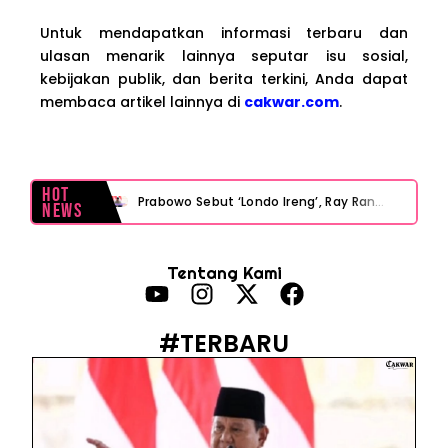
Untuk mendapatkan informasi terbaru dan
ulasan menarik lainnya seputar isu sosial,
kebijakan publik, dan berita terkini, Anda dapat
membaca artikel lainnya di
cakwar.com
.
Hot
Prabowo Sebut ‘Londo Ireng’, Ray Rangkuti Desak DPR Bersikap, Ini Ulasan Politiknya
News
MAKI Soroti Penahanan Eks Jampidsus Febrie Adriansyah Tanpa Rompi Pink
Tentang Kami
Febrie Adriansyah Ditahan, Mengapa Tanpa Rompi Pink? Ini Penjelasan dan Faktanya
Babak Baru Kasus Febrie Adriansyah, Rencana Praperadilan Penyitaan Emas dan Uang Tunai Jadi Sorotan
#TERBARU
Baterai Apple Watch Cepat Boros? Ini Penyebab dan Cara Mengatasinya
HP Huawei Cepat Panas? Ini Penyebab Utama dan Cara Mengatasinya