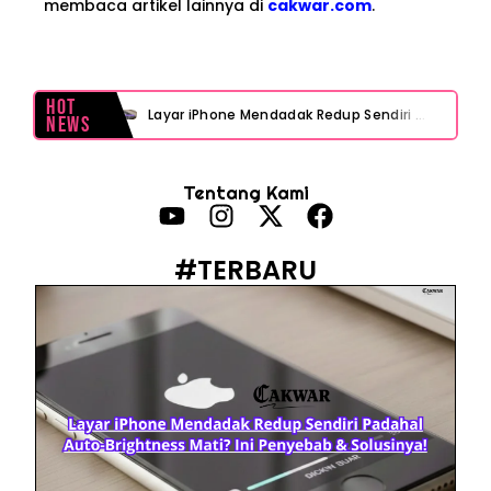
membaca artikel lainnya di
cakwar.com
.
Hot
Layar iPhone Mendadak Redup Sendiri Padahal Auto-Brightness Mati? Ini Penyebab & Solusinya!
News
HP Vivo Suka Mati Sendiri Padahal Baterai Masih Banyak? Ini 5 Penyebab dan Solusinya!
Tentang Kami
HP Infinix Stuck di Logo Setelah Update XOS? Jangan Panik, Cek Ini Sebelum Reset Data!
PWI Jaya Sayangkan Tudingan ‘Londo Ireng’ terhadap Jurnalis, Ini Ulasannya
#TERBARU
Prabowo Sebut ‘Londo Ireng’, Ray Rangkuti Desak DPR Bersikap, Ini Ulasan Politiknya
MAKI Soroti Penahanan Eks Jampidsus Febrie Adriansyah Tanpa Rompi Pink
Febrie Adriansyah Ditahan, Mengapa Tanpa Rompi Pink? Ini Penjelasan dan Faktanya
Babak Baru Kasus Febrie Adriansyah, Rencana Praperadilan Penyitaan Emas dan Uang Tunai Jadi Sorotan
Baterai Apple Watch Cepat Boros? Ini Penyebab dan Cara Mengatasinya