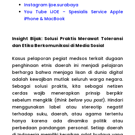
Instagram ijoe.surabaya
You Tube iJOE – Spesialis Service Apple
iPhone & MacBook
Insight Bijak: Solusi Praktis Merawat Toleransi
dan Etika Berkomunikasi di Media Sosial
Kasus pelaporan pegiat medsos terkait dugaan
penghinaan etnis daerah ini menjadi pelajaran
berharga bahwa menjaga lisan di dunia digital
adalah kewajiban mutlak seluruh warga negara.
Sebagai solusi praktis, kita sebagai netizen
cerdas wajib menerapkan prinsip berpikir
sebelum mengklik (
think before you post
). Hindari
menggunakan label atau stereotip negatif
terhadap suku, daerah, atau agama tertentu
hanya karena ada dinamika politik atau
perbedaan pandangan personal. Setiap daerah
di Indonesia memiliki keunikan adat budaya yang