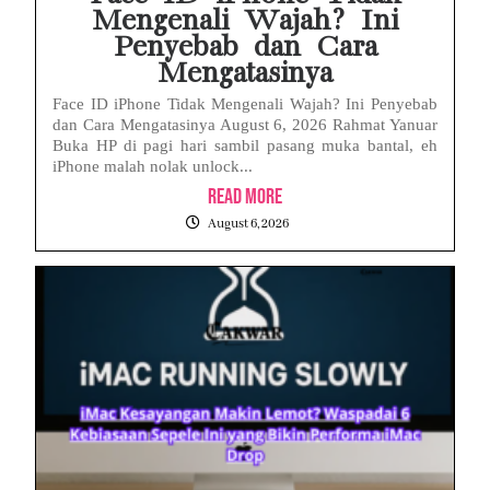
Mengenali Wajah? Ini
Penyebab dan Cara
Mengatasinya
Face ID iPhone Tidak Mengenali Wajah? Ini Penyebab
dan Cara Mengatasinya August 6, 2026 Rahmat Yanuar
Buka HP di pagi hari sambil pasang muka bantal, eh
iPhone malah nolak unlock...
Read More
August 6, 2026