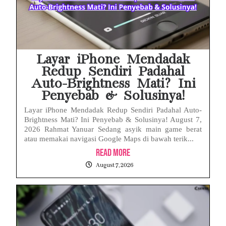
Babak Baru Kasus Febrie Adriansyah, Rencana Praperadilan Penyitaan Emas dan Uang Tunai Jadi Sorotan
Baterai Apple Watch Cepat Boros? Ini Penyebab dan Cara Mengatasinya
HP Huawei Cepat Panas? Ini Penyebab Utama dan Cara Mengatasinya
Layar iPhone Mendadak
Redup Sendiri Padahal
Auto-Brightness Mati? Ini
Penyebab & Solusinya!
Layar iPhone Mendadak Redup Sendiri Padahal Auto-
Brightness Mati? Ini Penyebab & Solusinya! August 7,
2026 Rahmat Yanuar Sedang asyik main game berat
atau memakai navigasi Google Maps di bawah terik...
Read More
August 7, 2026