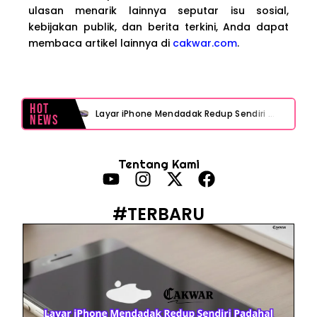
ulasan menarik lainnya seputar isu sosial,
kebijakan publik, dan berita terkini, Anda dapat
membaca artikel lainnya di
cakwar.com
.
Hot
Layar iPhone Mendadak Redup Sendiri Padahal Auto-Brightness Mati? Ini Penyebab & Solusinya!
News
HP Vivo Suka Mati Sendiri Padahal Baterai Masih Banyak? Ini 5 Penyebab dan Solusinya!
Tentang Kami
HP Infinix Stuck di Logo Setelah Update XOS? Jangan Panik, Cek Ini Sebelum Reset Data!
PWI Jaya Sayangkan Tudingan ‘Londo Ireng’ terhadap Jurnalis, Ini Ulasannya
#TERBARU
Prabowo Sebut ‘Londo Ireng’, Ray Rangkuti Desak DPR Bersikap, Ini Ulasan Politiknya
MAKI Soroti Penahanan Eks Jampidsus Febrie Adriansyah Tanpa Rompi Pink
Febrie Adriansyah Ditahan, Mengapa Tanpa Rompi Pink? Ini Penjelasan dan Faktanya