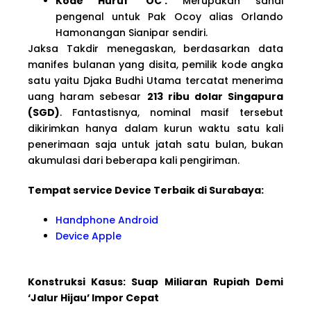
Kode Huruf ‘OC’:
Merupakan sandi
pengenal untuk Pak Ocoy alias Orlando
Hamonangan Sianipar sendiri.
Jaksa Takdir menegaskan, berdasarkan data
manifes bulanan yang disita, pemilik kode angka
satu yaitu Djaka Budhi Utama tercatat menerima
uang haram sebesar
213 ribu dolar Singapura
(SGD)
. Fantastisnya, nominal masif tersebut
dikirimkan hanya dalam kurun waktu satu kali
penerimaan saja untuk jatah satu bulan, bukan
akumulasi dari beberapa kali pengiriman.
Tempat service Device Terbaik di Surabaya:
Handphone Android
Device Apple
Konstruksi Kasus: Suap Miliaran Rupiah Demi
‘Jalur Hijau’ Impor Cepat