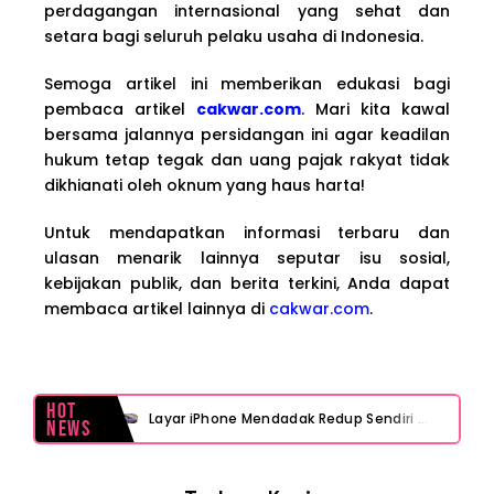
perdagangan internasional yang sehat dan
setara bagi seluruh pelaku usaha di Indonesia.
Semoga artikel ini memberikan edukasi bagi
pembaca artikel
cakwar.com
. Mari kita kawal
bersama jalannya persidangan ini agar keadilan
hukum tetap tegak dan uang pajak rakyat tidak
dikhianati oleh oknum yang haus harta!
Untuk mendapatkan informasi terbaru dan
ulasan menarik lainnya seputar isu sosial,
kebijakan publik, dan berita terkini, Anda dapat
membaca artikel lainnya di
cakwar.com
.
Hot
Layar iPhone Mendadak Redup Sendiri Padahal Auto-Brightness Mati? Ini Penyebab & Solusinya!
News
HP Vivo Suka Mati Sendiri Padahal Baterai Masih Banyak? Ini 5 Penyebab dan Solusinya!