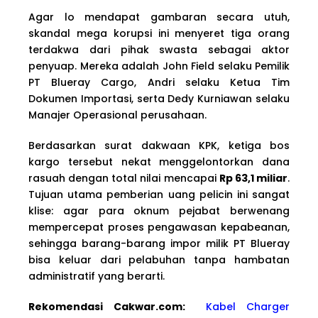
Agar lo mendapat gambaran secara utuh,
skandal mega korupsi ini menyeret tiga orang
terdakwa dari pihak swasta sebagai aktor
penyuap. Mereka adalah John Field selaku Pemilik
PT Blueray Cargo, Andri selaku Ketua Tim
Dokumen Importasi, serta Dedy Kurniawan selaku
Manajer Operasional perusahaan.
Berdasarkan surat dakwaan KPK, ketiga bos
kargo tersebut nekat menggelontorkan dana
rasuah dengan total nilai mencapai
Rp 63,1 miliar
.
Tujuan utama pemberian uang pelicin ini sangat
klise: agar para oknum pejabat berwenang
mempercepat proses pengawasan kepabeanan,
sehingga barang-barang impor milik PT Blueray
bisa keluar dari pelabuhan tanpa hambatan
administratif yang berarti.
Rekomendasi Cakwa
r.com:
Kabel Charger