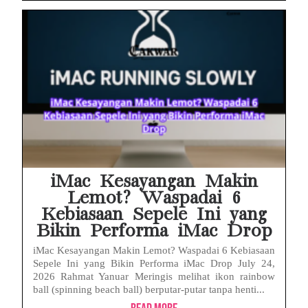
iMac Kesayangan Makin
Lemot? Waspadai 6
Kebiasaan Sepele Ini yang
Bikin Performa iMac Drop
iMac Kesayangan Makin Lemot? Waspadai 6 Kebiasaan
Sepele Ini yang Bikin Performa iMac Drop July 24,
2026 Rahmat Yanuar Meringis melihat ikon rainbow
ball (spinning beach ball) berputar-putar tanpa henti...