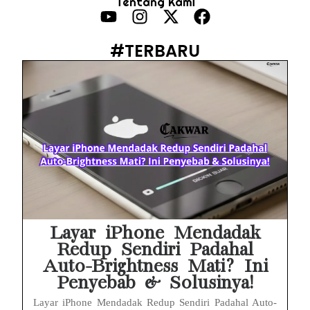
Tentang Kami
HP Infinix Stuck di Logo Setelah Update XOS? Jangan Panik, Cek Ini Sebelum Reset Data!
PWI Jaya Sayangkan Tudingan ‘Londo Ireng’ terhadap Jurnalis, Ini Ulasannya
#TERBARU
Prabowo Sebut ‘Londo Ireng’, Ray Rangkuti Desak DPR Bersikap, Ini Ulasan Politiknya
MAKI Soroti Penahanan Eks Jampidsus Febrie Adriansyah Tanpa Rompi Pink
Febrie Adriansyah Ditahan, Mengapa Tanpa Rompi Pink? Ini Penjelasan dan Faktanya
Babak Baru Kasus Febrie Adriansyah, Rencana Praperadilan Penyitaan Emas dan Uang Tunai Jadi Sorotan
Baterai Apple Watch Cepat Boros? Ini Penyebab dan Cara Mengatasinya
HP Huawei Cepat Panas? Ini Penyebab Utama dan Cara Mengatasinya
Layar iPhone Mendadak
Redup Sendiri Padahal
Auto-Brightness Mati? Ini
Penyebab & Solusinya!
Layar iPhone Mendadak Redup Sendiri Padahal Auto-