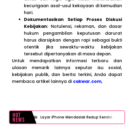
kecurigaan asal-usul kekayaan di kemudian
hari.
Dokumentasikan Setiap Proses Diskusi
Kebijakan:
Notulensi, rekaman, dan dasar
hukum pengambilan keputusan darurat
harus diarsipkan dengan rapi sebagai bukti
otentik jika sewaktu-waktu kebijakan
tersebut dipertanyakan di masa depan.
Untuk mendapatkan informasi terbaru dan
ulasan menarik lainnya seputar isu sosial,
kebijakan publik, dan berita terkini, Anda dapat
membaca artikel lainnya di
cakwar.com
,
Hot
Layar iPhone Mendadak Redup Sendiri Padahal Auto-Brightness Mati? Ini Penyebab & Solusinya!
News
HP Vivo Suka Mati Sendiri Padahal Baterai Masih Banyak? Ini 5 Penyebab dan Solusinya!