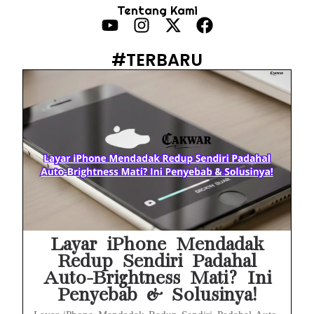
Tentang Kami
HP Infinix Stuck di Logo Setelah Update XOS? Jangan Panik, Cek Ini Sebelum Reset Data!
PWI Jaya Sayangkan Tudingan ‘Londo Ireng’ terhadap Jurnalis, Ini Ulasannya
#TERBARU
Prabowo Sebut ‘Londo Ireng’, Ray Rangkuti Desak DPR Bersikap, Ini Ulasan Politiknya
MAKI Soroti Penahanan Eks Jampidsus Febrie Adriansyah Tanpa Rompi Pink
Febrie Adriansyah Ditahan, Mengapa Tanpa Rompi Pink? Ini Penjelasan dan Faktanya
Babak Baru Kasus Febrie Adriansyah, Rencana Praperadilan Penyitaan Emas dan Uang Tunai Jadi Sorotan
Baterai Apple Watch Cepat Boros? Ini Penyebab dan Cara Mengatasinya
HP Huawei Cepat Panas? Ini Penyebab Utama dan Cara Mengatasinya
Layar iPhone Mendadak
Redup Sendiri Padahal
Auto-Brightness Mati? Ini
Penyebab & Solusinya!