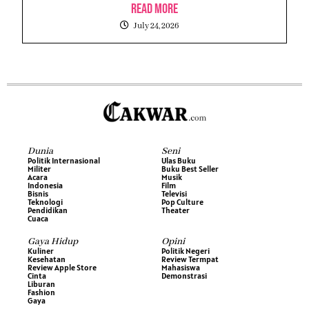
Read More
July 24, 2026
Dunia
Seni
Politik Internasional
Ulas Buku
Militer
Buku Best Seller
Acara
Musik
Indonesia
Film
Bisnis
Televisi
Teknologi
Pop Culture
Pendidikan
Theater
Cuaca
Gaya Hidup
Opini
Kuliner
Politik Negeri
Kesehatan
Review Termpat
Review Apple Store
Mahasiswa
Cinta
Demonstrasi
Liburan
Fashion
Gaya