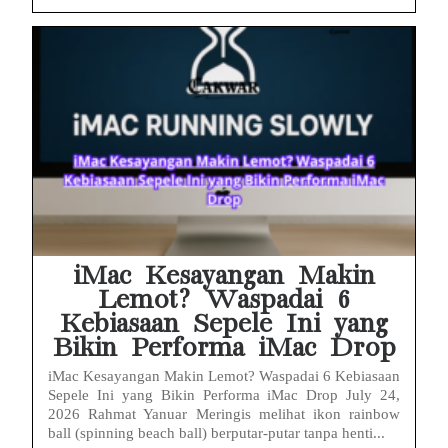
iMac Kesayangan Makin
Lemot? Waspadai 6
Kebiasaan Sepele Ini yang
Bikin Performa iMac Drop
iMac Kesayangan Makin Lemot? Waspadai 6 Kebiasaan
Sepele Ini yang Bikin Performa iMac Drop July 24,
2026 Rahmat Yanuar Meringis melihat ikon rainbow
ball (spinning beach ball) berputar-putar tanpa henti...