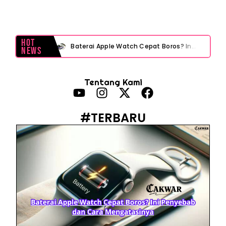
Hot
Baterai Apple Watch Cepat Boros? Ini Penyebab dan Cara Mengatasinya
News
HP Huawei Cepat Panas? Ini Penyebab Utama dan Cara Mengatasinya
Tentang Kami
HP Realme Kena Air Tidak Bisa Dicas? Jangan Langsung Charge, Ini Solusinya
Face ID iPhone Tidak Mengenali Wajah? Ini Penyebab dan Cara Mengatasinya
#TERBARU
Eks Jampidsus Febrie Adriansyah Tersangka Korupsi Asabri Tapi Masih Terima Gaji: Mengapa Begitu?
Eks Dirut KBS Tersangka Korupsi Pakan Satwa Rp10,2 Miliar: Ironi Gelar Doktor Akuntabilitas
Kejagung Tetapkan Tersangka Baru Korupsi BGN! Ulasan Skandal Pengadaan
Motor Listrik BGN Rp1 Triliun Berujung Korupsi dan Disegel Kejagung
Istana Tegur Gaya Komunikasi Menteri PU Dody Hanggodo: Ulasan Komunikasi Krisis Pejabat Publik