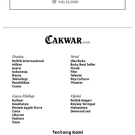
July 24, 2026
Dunia
Seni
Politik Internasional
Ulas Buku
Militer
Buku Best Seller
Acara
Musik
Indonesia
Film
Bisnis
Televisi
Teknologi
Pop Culture
Pendidikan
Theater
Cuaca
Gaya Hidup
Opini
Kuliner
Politik Negeri
Kesehatan
Review Termpat
Review Apple Store
Mahasiswa
Cinta
Demonstrasi
Liburan
Fashion
Gaya
Tentang Kami