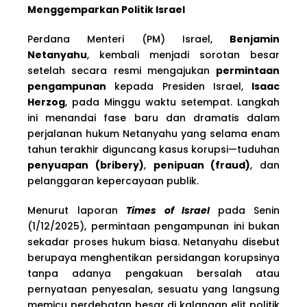
Menggemparkan Politik Israel
Perdana Menteri (PM) Israel,
Benjamin
Netanyahu
, kembali menjadi sorotan besar
setelah secara resmi mengajukan
permintaan
pengampunan
kepada Presiden Israel,
Isaac
Herzog
, pada Minggu waktu setempat. Langkah
ini menandai fase baru dan dramatis dalam
perjalanan hukum Netanyahu yang selama enam
tahun terakhir diguncang kasus korupsi—tuduhan
penyuapan (bribery)
,
penipuan (fraud)
, dan
pelanggaran kepercayaan publik.
Menurut laporan
Times of Israel
pada Senin
(1/12/2025), permintaan pengampunan ini bukan
sekadar proses hukum biasa. Netanyahu disebut
berupaya menghentikan persidangan korupsinya
tanpa adanya pengakuan bersalah atau
pernyataan penyesalan, sesuatu yang langsung
memicu perdebatan besar di kalangan elit politik