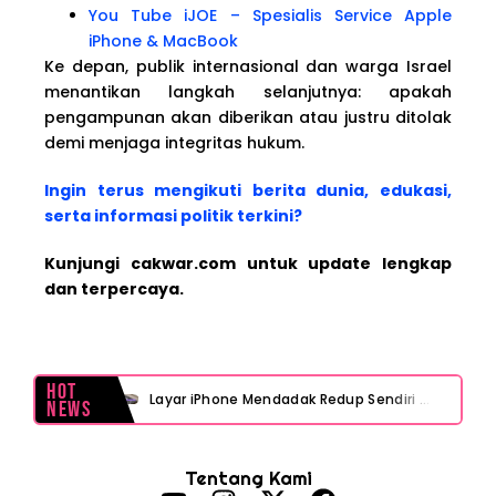
You Tube iJOE – Spesialis Service Apple
iPhone & MacBook
Ke depan, publik internasional dan warga Israel
menantikan langkah selanjutnya: apakah
pengampunan akan diberikan atau justru ditolak
demi menjaga integritas hukum.
Ingin terus mengikuti berita dunia, edukasi,
serta informasi politik terkini?
Kunjungi cakwar.com untuk update lengkap
dan terpercaya.
Hot
Layar iPhone Mendadak Redup Sendiri Padahal Auto-Brightness Mati? Ini Penyebab & Solusinya!
News
HP Vivo Suka Mati Sendiri Padahal Baterai Masih Banyak? Ini 5 Penyebab dan Solusinya!
Tentang Kami
HP Infinix Stuck di Logo Setelah Update XOS? Jangan Panik, Cek Ini Sebelum Reset Data!