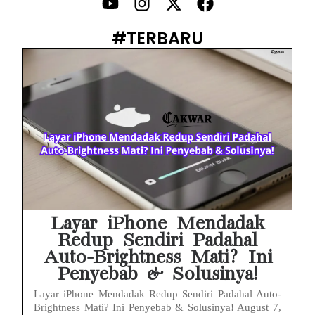
PWI Jaya Sayangkan Tudingan ‘Londo Ireng’ terhadap Jurnalis, Ini Ulasannya
#TERBARU
Prabowo Sebut ‘Londo Ireng’, Ray Rangkuti Desak DPR Bersikap, Ini Ulasan Politiknya
MAKI Soroti Penahanan Eks Jampidsus Febrie Adriansyah Tanpa Rompi Pink
Febrie Adriansyah Ditahan, Mengapa Tanpa Rompi Pink? Ini Penjelasan dan Faktanya
Babak Baru Kasus Febrie Adriansyah, Rencana Praperadilan Penyitaan Emas dan Uang Tunai Jadi Sorotan
Baterai Apple Watch Cepat Boros? Ini Penyebab dan Cara Mengatasinya
HP Huawei Cepat Panas? Ini Penyebab Utama dan Cara Mengatasinya
Layar iPhone Mendadak
Redup Sendiri Padahal
Auto-Brightness Mati? Ini
Penyebab & Solusinya!
Layar iPhone Mendadak Redup Sendiri Padahal Auto-
Brightness Mati? Ini Penyebab & Solusinya! August 7,