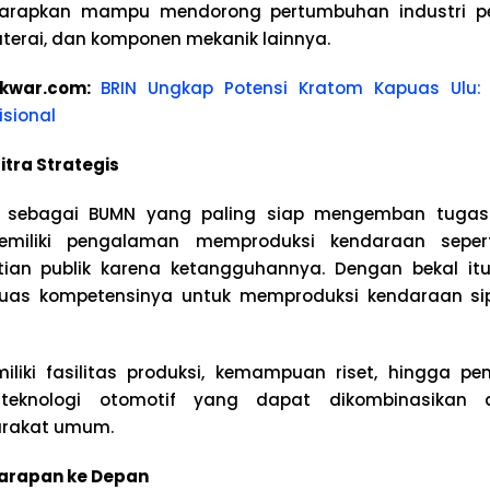
arapkan mampu mendorong pertumbuhan industri pe
baterai, dan komponen mekanik lainnya.
kwar.com:
BRIN Ungkap Potensi Kratom Kapuas Ulu: 
isional
tra Strategis
ai sebagai BUMN yang paling siap mengemban tugas 
emiliki pengalaman memproduksi kendaraan sepe
an publik karena ketangguhannya. Dengan bekal itu,
s kompetensinya untuk memproduksi kendaraan sipi
iliki fasilitas produksi, kemampuan riset, hingga 
eknologi otomotif yang dapat dikombinasikan 
rakat umum.
arapan ke Depan