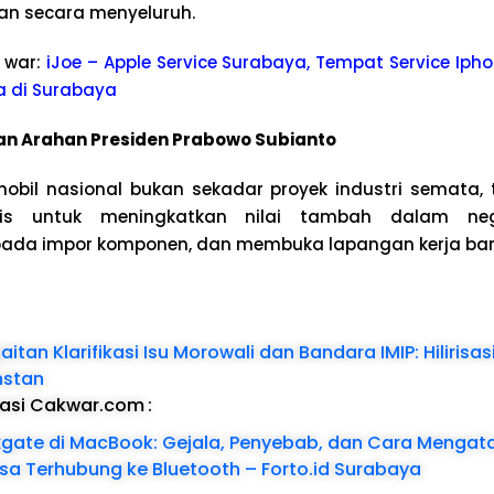
an secara menyeluruh.
 war:
iJoe – Apple Service Surabaya, Tempat Service Ipho
a di Surabaya
an Arahan Presiden Prabowo Subianto
bil nasional bukan sekadar proyek industri semata, 
gis untuk meningkatkan nilai tambah dalam neg
ada impor komponen, dan membuka lapangan kerja bar
aitan Klarifikasi Isu Morowali dan Bandara IMIP: Hilirisa
nstan
dasi Cakwar.com
:
xgate di MacBook: Gejala, Penyebab, dan Cara Mengat
isa Terhubung ke Bluetooth – Forto.id Surabaya