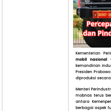
Kementerian Per
mobil nasional
kemandirian indus
Presiden Prabowo
diproduksi secar
Menteri Perindust
mobnas terus be
antara Kemenpe
berbagai aspek f