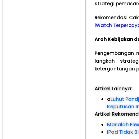
strategi pemasar
Rekomendasi Cak
iWatch Terpercay
Arah Kebijakan d
Pengembangan mo
langkah strate
ketergantungan p
Artikel Lainnya:
a
Luhut Pandj
Keputusan I
Artikel Rekomen
Masalah Fle
iPad Tidak B