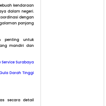
sebuah kendaraan
aya dalam negeri.
koordinasi dengan
engalaman panjang
 penting untuk
yang mandiri dan
le Service Surabaya
Gula Darah Tinggi
s secara detail