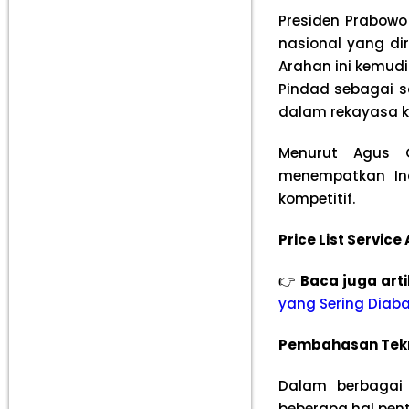
Presiden Prabow
nasional yang di
Arahan ini kemud
Pindad sebagai s
dalam rekayasa 
Menurut Agus 
menempatkan Ind
kompetitif.
Price List Servic
👉
Baca juga arti
yang Sering Diab
Pembahasan Tekn
Dalam berbagai
beberapa hal pent