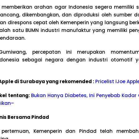
o memberikan arahan agar Indonesia segera memiliki 
rancang, dikembangkan, dan diproduksi oleh sumber d
ian direspons cepat oleh Kemenperin yang langsung ber
alah satu BUMN industri manufaktur yang memiliki p
kendaraan.
Gumiwang, percepatan ini merupakan momentum
onesia sebagai negara dengan industri otomotif 
e Apple di Surabaya yang rekomended :
Pricelist iJoe App
kel tentang:
Bukan Hanya Diabetes, Ini Penyebab Kadar 
aikan
–
is Bersama Pindad
 pertemuan, Kemenperin dan Pindad telah membaha
ing.