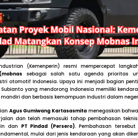
industrian (Kemenperin) resmi mempercepat lang
 (mobnas
sebagai salah satu agenda prioritas u
tri otomotif Indonesia. Upaya ini menjadi bagian penti
 Subianto yang mendorong Indonesia memiliki kendar
a mandiri dan berbasis kemampuan industri dalam negeri
rian
Agus Gumiwang Kartasasmita
menegaskan bahwa 
rjalan dan telah memasuki tahap pembahasan teknis 
rin dan
PT Pindad (Persero)
. Pembahasan tersebut
undamental, mulai dari jenis kendaraan yang akan di