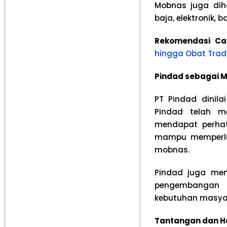
Mobnas juga dih
baja, elektronik, 
Rekomendasi Ca
hingga Obat Trad
Pindad sebagai Mi
PT Pindad dinil
Pindad telah m
mendapat perhati
mampu memperlua
mobnas.
Pindad juga mem
pengembangan t
kebutuhan masya
Tantangan dan H