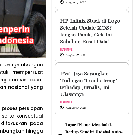
August 7, 2026
HP Infinix Stuck di Logo
Setelah Update XOS?
Jangan Panik, Cek Ini
Sebelum Reset Data!
Read More
August 7, 2026
kah pengembangan
ntuk memperkuat
PWI Jaya Sayangkan
ng dari visi besar
Tudingan ‘Londo Ireng’
aan nasional yang
terhadap Jurnalis, Ini
.
Ulasannya
Read More
proses persiapan
August 7, 2026
serta konseptual
 difokuskan pada
Layar iPhone Mendadak
kembangkan hingga
Redup Sendiri Padahal Auto-