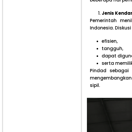
Jenis Kenda
Pemerintah meni
Indonesia. Disk
efisien,
tangguh,
dapat diguna
serta memili
Pindad sebagai 
mengembangkan p
sipil.