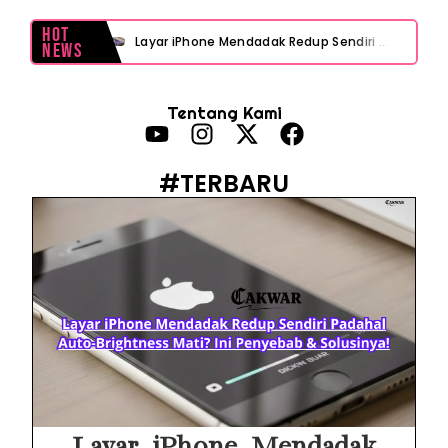
Hot
Layar iPhone Mendadak Redup Sendiri Padahal Auto-Brightness Mati? Ini Penyebab & Solusinya!
News
HP Vivo Suka Mati Sendiri Padahal Baterai Masih Banyak? Ini 5 Penyebab dan Solusinya!
Tentang Kami
HP Infinix Stuck di Logo Setelah Update XOS? Jangan Panik, Cek Ini Sebelum Reset Data!
PWI Jaya Sayangkan Tudingan ‘Londo Ireng’ terhadap Jurnalis, Ini Ulasannya
#TERBARU
Prabowo Sebut ‘Londo Ireng’, Ray Rangkuti Desak DPR Bersikap, Ini Ulasan Politiknya
MAKI Soroti Penahanan Eks Jampidsus Febrie Adriansyah Tanpa Rompi Pink
Febrie Adriansyah Ditahan, Mengapa Tanpa Rompi Pink? Ini Penjelasan dan Faktanya
Babak Baru Kasus Febrie Adriansyah, Rencana Praperadilan Penyitaan Emas dan Uang Tunai Jadi Sorotan
Baterai Apple Watch Cepat Boros? Ini Penyebab dan Cara Mengatasinya
HP Huawei Cepat Panas? Ini Penyebab Utama dan Cara Mengatasinya
Layar iPhone Mendadak