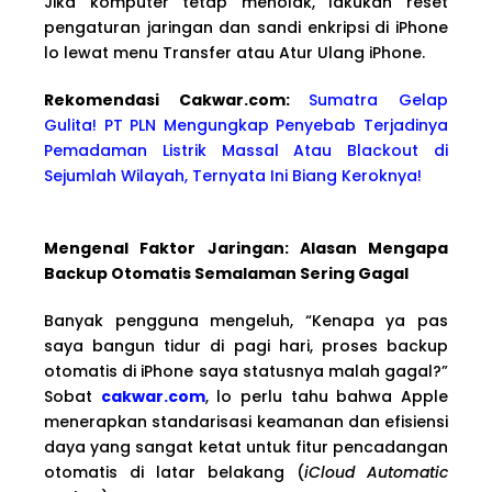
Jika komputer tetap menolak, lakukan reset
pengaturan jaringan dan sandi enkripsi di iPhone
lo lewat menu Transfer atau Atur Ulang iPhone.
Rekomendasi Cakwa
r.com:
Sumatra Gelap
Gulita! PT PLN Mengungkap Penyebab Terjadinya
Pemadaman Listrik Massal Atau Blackout di
Sejumlah Wilayah, Ternyata Ini Biang Keroknya!
Mengenal Faktor Jaringan: Alasan Mengapa
Backup Otomatis Semalaman Sering Gagal
Banyak pengguna mengeluh, “Kenapa ya pas
saya bangun tidur di pagi hari, proses backup
otomatis di iPhone saya statusnya malah gagal?”
Sobat
cakwar.com
, lo perlu tahu bahwa Apple
menerapkan standarisasi keamanan dan efisiensi
daya yang sangat ketat untuk fitur pencadangan
otomatis di latar belakang (
iCloud Automatic