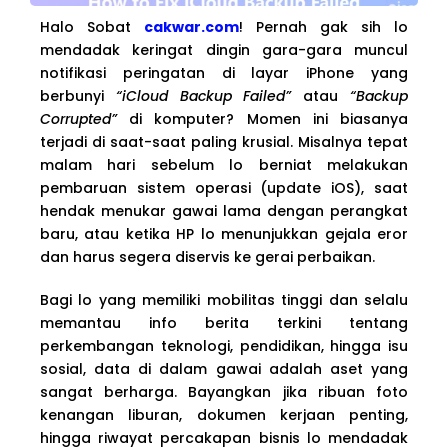
Halo Sobat
cakwar.com
! Pernah gak sih lo
mendadak keringat dingin gara-gara muncul
notifikasi peringatan di layar iPhone yang
berbunyi
“iCloud Backup Failed”
atau
“Backup
Corrupted”
di komputer? Momen ini biasanya
terjadi di saat-saat paling krusial. Misalnya tepat
malam hari sebelum lo berniat melakukan
pembaruan sistem operasi (update iOS), saat
hendak menukar gawai lama dengan perangkat
baru, atau ketika HP lo menunjukkan gejala eror
dan harus segera diservis ke gerai perbaikan.
Bagi lo yang memiliki mobilitas tinggi dan selalu
memantau info berita terkini tentang
perkembangan teknologi, pendidikan, hingga isu
sosial, data di dalam gawai adalah aset yang
sangat berharga. Bayangkan jika ribuan foto
kenangan liburan, dokumen kerjaan penting,
hingga riwayat percakapan bisnis lo mendadak