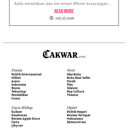
Anda mematikan atau me-restart iPhone kesayangan...
Read More
July 23, 2026
Dunia
Seni
Politik Internasional
Ulas Buku
Militer
Buku Best Seller
Acara
Musik
Indonesia
Film
Bisnis
Televisi
Teknologi
Pop Culture
Pendidikan
Theater
Cuaca
Gaya Hidup
Opini
Kuliner
Politik Negeri
Kesehatan
Review Termpat
Review Apple Store
Mahasiswa
Cinta
Demonstrasi
Liburan