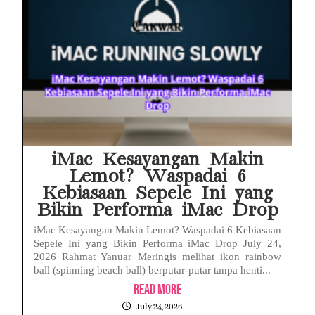
iMac Kesayangan Makin
Lemot? Waspadai 6
Kebiasaan Sepele Ini yang
Bikin Performa iMac Drop
iMac Kesayangan Makin Lemot? Waspadai 6 Kebiasaan
Sepele Ini yang Bikin Performa iMac Drop July 24,
2026 Rahmat Yanuar Meringis melihat ikon rainbow
ball (spinning beach ball) berputar-putar tanpa henti...
Read More
July 24, 2026