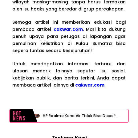
wilayah masing-masing tanpa harus termakan
oleh isu hoaks yang beredar di grup percakapan.
Semoga artikel ini memberikan edukasi bagi
pembaca artikel
cakwar.com
. Mari kita dukung
penuh upaya para petugas di lapangan agar
pemulihan kelistrikan di Pulau Sumatra bisa
segera tuntas secara keseluruhan!
Untuk mendapatkan informasi terbaru dan
ulasan menarik lainnya seputar isu sosial,
kebijakan publik, dan berita terkini, Anda dapat
membaca artikel lainnya di
cakwar.com
.
Hot
HP Realme Kena Air Tidak Bisa Dicas? Jangan Langsung Charge, Ini Solusinya
News
Face ID iPhone Tidak Mengenali Wajah? Ini Penyebab dan Cara Mengatasinya
Tentang Kami