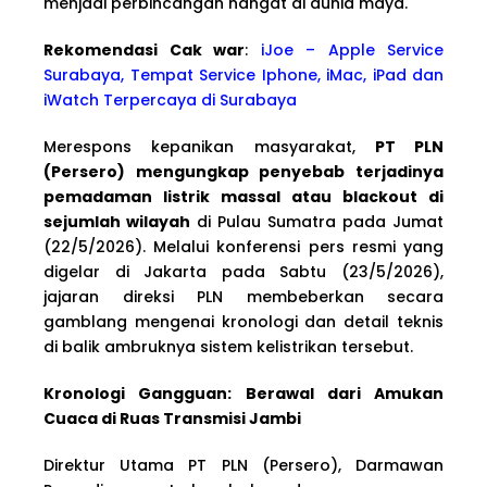
menjadi perbincangan hangat di dunia maya.
Rekomendasi Cak war
:
iJoe – Apple Service
Surabaya, Tempat Service Iphone, iMac, iPad dan
iWatch Terpercaya di Surabaya
Merespons kepanikan masyarakat,
PT PLN
(Persero) mengungkap penyebab terjadinya
pemadaman listrik massal atau blackout di
sejumlah wilayah
di Pulau Sumatra pada Jumat
(22/5/2026). Melalui konferensi pers resmi yang
digelar di Jakarta pada Sabtu (23/5/2026),
jajaran direksi PLN membeberkan secara
gamblang mengenai kronologi dan detail teknis
di balik ambruknya sistem kelistrikan tersebut.
Kronologi Gangguan: Berawal dari Amukan
Cuaca di Ruas Transmisi Jambi
Direktur Utama PT PLN (Persero), Darmawan