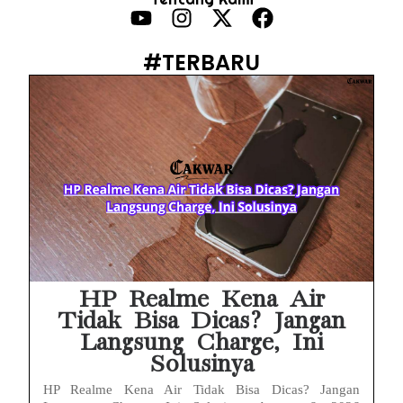
Eks Jampidsus Febrie Adriansyah Tersangka Korupsi Asabri Tapi Masih Terima Gaji: Mengapa Begitu?
Eks Dirut KBS Tersangka Korupsi Pakan Satwa Rp10,2 Miliar: Ironi Gelar Doktor Akuntabilitas
#TERBARU
Kejagung Tetapkan Tersangka Baru Korupsi BGN! Ulasan Skandal Pengadaan
Motor Listrik BGN Rp1 Triliun Berujung Korupsi dan Disegel Kejagung
Istana Tegur Gaya Komunikasi Menteri PU Dody Hanggodo: Ulasan Komunikasi Krisis Pejabat Publik
Menteri PU Bidik Pidana Kasus Surat Cuti ASN Palsu! Begini Tanggapan PERADI YLC Surakarta
Heboh Dugaan Surat Cuti ASN Palsu di Kementerian PU! Begini Pandangan Hukum PERADI YLC Surakarta
iMac Kesayangan Makin Lemot? Waspadai 6 Kebiasaan Sepele Ini yang Bikin Performa iMac Drop
HP Realme Kena Air
Tidak Bisa Dicas? Jangan
Langsung Charge, Ini
Solusinya
HP Realme Kena Air Tidak Bisa Dicas? Jangan