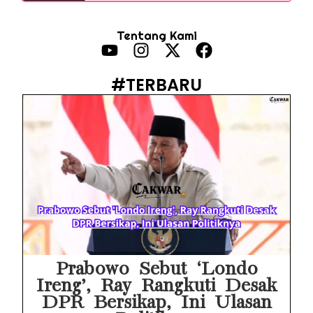
MAKI Soroti Penahanan Eks Jampidsus Febrie Adriansyah Tanpa Rompi Pink
Tentang Kami
Febrie Adriansyah Ditahan, Mengapa Tanpa Rompi Pink? Ini Penjelasan dan Faktanya
Babak Baru Kasus Febrie Adriansyah, Rencana Praperadilan Penyitaan Emas dan Uang Tunai Jadi Sorotan
#TERBARU
Baterai Apple Watch Cepat Boros? Ini Penyebab dan Cara Mengatasinya
HP Huawei Cepat Panas? Ini Penyebab Utama dan Cara Mengatasinya
HP Realme Kena Air Tidak Bisa Dicas? Jangan Langsung Charge, Ini Solusinya
Face ID iPhone Tidak Mengenali Wajah? Ini Penyebab dan Cara Mengatasinya
Eks Jampidsus Febrie Adriansyah Tersangka Korupsi Asabri Tapi Masih Terima Gaji: Mengapa Begitu?
Eks Dirut KBS Tersangka Korupsi Pakan Satwa Rp10,2 Miliar: Ironi Gelar Doktor Akuntabilitas
Prabowo Sebut ‘Londo
Ireng’, Ray Rangkuti Desak
DPR Bersikap, Ini Ulasan