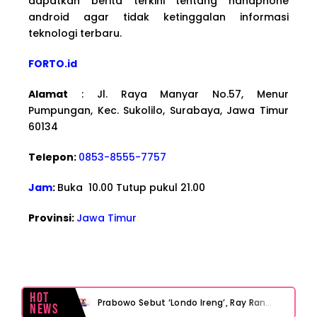
dapatkan berita terkini tentang handphone
android agar tidak ketinggalan informasi
teknologi terbaru.
FORTO.id
Alamat
: Jl. Raya Manyar No.57, Menur
Pumpungan, Kec. Sukolilo, Surabaya, Jawa Timur
60134
Telepon:
0853-8555-7757
Jam
:
Buka 10.00 Tutup pukul 21.00
Provinsi:
Jawa Timur
Hot
Prabowo Sebut ‘Londo Ireng’, Ray Rangkuti Desak DPR Bersikap, Ini Ulasan Politiknya
News