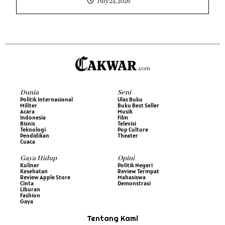
July 24, 2026
Dunia
Seni
Politik Internasional
Ulas Buku
Militer
Buku Best Seller
Acara
Musik
Indonesia
Film
Bisnis
Televisi
Teknologi
Pop Culture
Pendidikan
Theater
Cuaca
Gaya Hidup
Opini
Kuliner
Politik Negeri
Kesehatan
Review Termpat
Review Apple Store
Mahasiswa
Cinta
Demonstrasi
Liburan
Fashion
Gaya
Tentang Kami