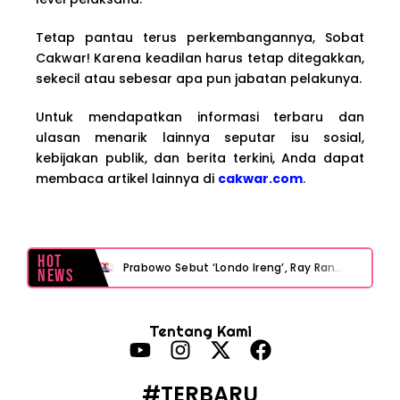
Tetap pantau terus perkembangannya, Sobat
Cakwar! Karena keadilan harus tetap ditegakkan,
sekecil atau sebesar apa pun jabatan pelakunya.
Untuk mendapatkan informasi terbaru dan
ulasan menarik lainnya seputar isu sosial,
kebijakan publik, dan berita terkini, Anda dapat
membaca artikel lainnya di
cakwar.com
.
Hot
Prabowo Sebut ‘Londo Ireng’, Ray Rangkuti Desak DPR Bersikap, Ini Ulasan Politiknya
News
MAKI Soroti Penahanan Eks Jampidsus Febrie Adriansyah Tanpa Rompi Pink
Tentang Kami
Febrie Adriansyah Ditahan, Mengapa Tanpa Rompi Pink? Ini Penjelasan dan Faktanya
Babak Baru Kasus Febrie Adriansyah, Rencana Praperadilan Penyitaan Emas dan Uang Tunai Jadi Sorotan
#TERBARU