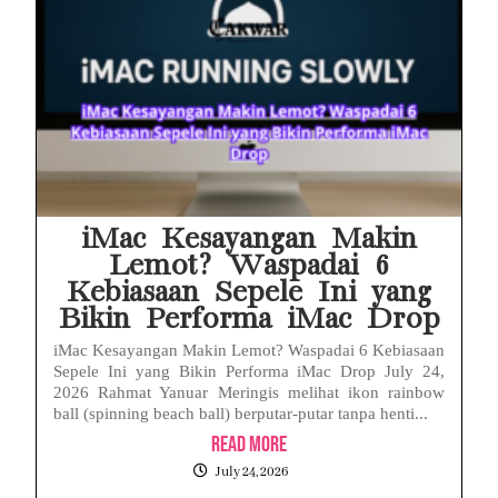
iMac Kesayangan Makin
Lemot? Waspadai 6
Kebiasaan Sepele Ini yang
Bikin Performa iMac Drop
iMac Kesayangan Makin Lemot? Waspadai 6 Kebiasaan
Sepele Ini yang Bikin Performa iMac Drop July 24,
2026 Rahmat Yanuar Meringis melihat ikon rainbow
ball (spinning beach ball) berputar-putar tanpa henti...
Read More
July 24, 2026