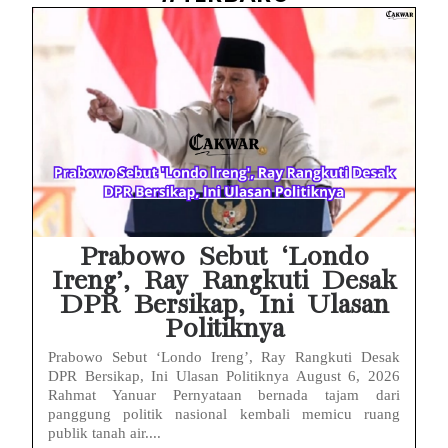
Baterai Apple Watch Cepat Boros? Ini Penyebab dan Cara Mengatasinya
HP Huawei Cepat Panas? Ini Penyebab Utama dan Cara Mengatasinya
HP Realme Kena Air Tidak Bisa Dicas? Jangan Langsung Charge, Ini Solusinya
Face ID iPhone Tidak Mengenali Wajah? Ini Penyebab dan Cara Mengatasinya
Eks Jampidsus Febrie Adriansyah Tersangka Korupsi Asabri Tapi Masih Terima Gaji: Mengapa Begitu?
Eks Dirut KBS Tersangka Korupsi Pakan Satwa Rp10,2 Miliar: Ironi Gelar Doktor Akuntabilitas
Prabowo Sebut ‘Londo
Ireng’, Ray Rangkuti Desak
DPR Bersikap, Ini Ulasan
Politiknya
Prabowo Sebut ‘Londo Ireng’, Ray Rangkuti Desak
DPR Bersikap, Ini Ulasan Politiknya August 6, 2026
Rahmat Yanuar Pernyataan bernada tajam dari
panggung politik nasional kembali memicu ruang
publik tanah air....