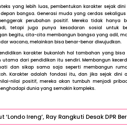
onteks yang lebih luas, pembentukan karakter sejak dini
depan bangsa. Generasi muda yang cerdas sekaligus 
enggerak perubahan positif. Mereka tidak hanya be
adi, tetapi juga punya kesadaran sosial untuk ber
an begitu, cita-cita membangun bangsa yang adil, maj
dar wacana, melainkan bisa benar-benar diwujudkan.
endidikan karakter bukanlah hal tambahan yang bisa 
 utama dari pendidikan itu sendiri. Membangun kecer
hati dan sikap sama saja seperti membangun ru
oh. Karakter adalah fondasi itu, dan jika sejak dini
nilai-nilai positif, mereka akan tumbuh menjadi prib
 menghadapi dunia yang semakin kompleks.
 ‘Londo Ireng’, Ray Rangkuti Desak DPR Bers