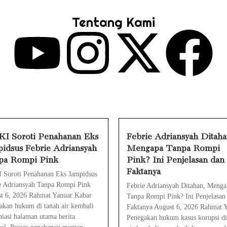
Penahanan Eks Jampidsus Febrie Adriansyah
Tentang Kami
nsyah Ditahan, Mengapa Tanpa Rompi Pink? 
e Watch Cepat Boros? Ini Penyebab dan Ca
pat Panas? Ini Penyebab Utama dan Cara
a Air Tidak Bisa Dicas? Jangan Langsung C
ne Tidak Mengenali Wajah? Ini Penyebab d
I Soroti Penahanan Eks
Febrie Adriansyah Ditaha
idsus Febrie Adriansyah
Mengapa Tanpa Rompi
pa Rompi Pink
Pink? Ini Penjelasan dan
Faktanya
Soroti Penahanan Eks Jampidsus
e Adriansyah Tanpa Rompi Pink
Febrie Adriansyah Ditahan, Menga
t 6, 2026 Rahmat Yanuar Kabar
Tanpa Rompi Pink? Ini Penjelasan
akan hukum di tanah air kembali
Faktanya August 6, 2026 Rahmat 
iasi halaman utama berita
Penegakan hukum kasus korupsi di