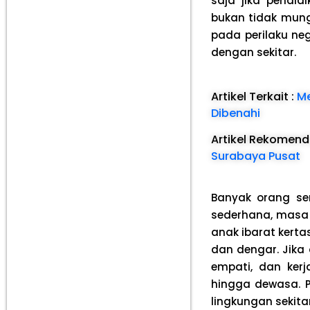
saja jika pendid
bukan tidak mung
pada perilaku nega
dengan sekitar.
Artikel Terkait :
Me
Dibenahi
Artikel Rekomen
Surabaya Pusat
Banyak orang ser
sederhana, masa 
anak ibarat kert
dan dengar. Jika d
empati, dan kerj
hingga dewasa. P
lingkungan sekitar