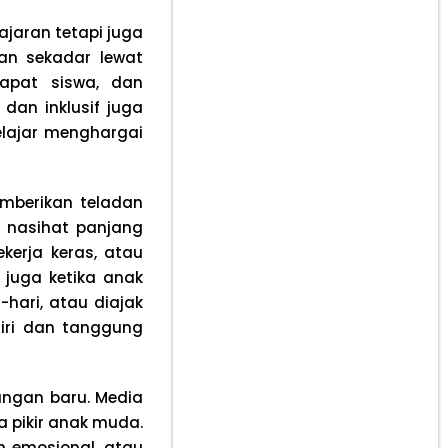
ajaran tetapi juga
an sekadar lewat
dapat siswa, dan
an inklusif juga
lajar menghargai
emberikan teladan
 nasihat panjang
kerja keras, atau
 juga ketika anak
-hari, atau diajak
iri dan tanggung
angan baru. Media
a pikir anak muda.
ih emosional, atau