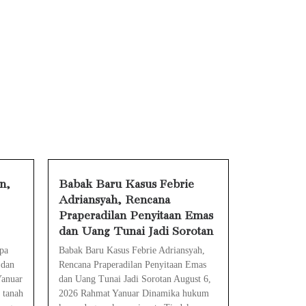
 Tanpa Rompi Pink
Ini Penjelasan dan Faktanya
Babak Baru Kasus Febrie Adriansyah, Rencana Praperadilan Penyitaan Emas dan Uang Tunai Jadi Sorotan
ra Mengatasinya
 Mengatasinya
harge, Ini Solusinya
an Cara Mengatasinya
n,
Babak Baru Kasus Febrie
Adriansyah, Rencana
Eks Jampidsus Febrie Adriansyah Tersangka Korupsi Asabri Tapi Masih Terima Gaji: Mengapa Begitu?
Praperadilan Penyitaan Emas
Eks Dirut KBS Tersangka Korupsi Pakan Satwa Rp10,2 Miliar: Ironi Gelar Doktor Akuntabilitas
dan Uang Tunai Jadi Sorotan
pa
Babak Baru Kasus Febrie Adriansyah,
 dan
Rencana Praperadilan Penyitaan Emas
Yanuar
dan Uang Tunai Jadi Sorotan August 6,
 tanah
2026 Rahmat Yanuar Dinamika hukum