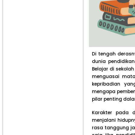
Di tengah derasn
dunia pendidikan
Belajar di sekol
menguasai mata 
kepribadian yan
mengapa pembentu
pilar penting dal
Karakter pada 
menjalani hidupn
rasa tanggung j