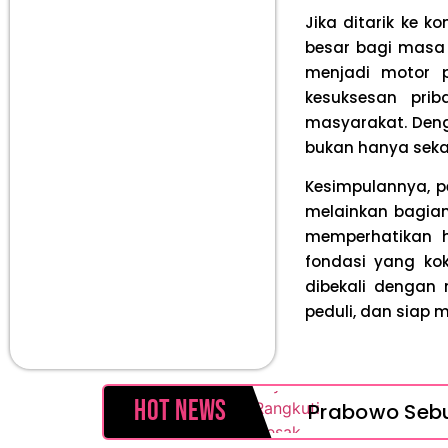
Jika ditarik ke k
besar bagi masa 
menjadi motor p
kesuksesan prib
masyarakat. Deng
bukan hanya seka
Kesimpulannya, p
melainkan bagian
memperhatikan 
fondasi yang kok
dibekali dengan 
peduli, dan siap
Hot News
Prabowo Sebut