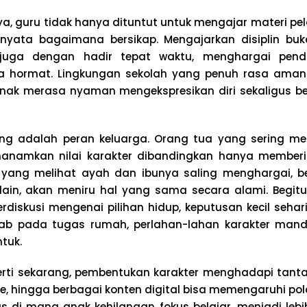
ya, guru tidak hanya dituntut untuk mengajar materi pel
nyata bagaimana bersikap. Mengajarkan disiplin buk
 juga dengan hadir tepat waktu, menghargai pen
a hormat. Lingkungan sekolah yang penuh rasa aman d
ak merasa nyaman mengekspresikan diri sekaligus be
ing adalah peran keluarga. Orang tua yang sering m
anamkan nilai karakter dibandingkan hanya memberi
 yang melihat ayah dan ibunya saling menghargai, be
ain, akan meniru hal yang sama secara alami. Begitu
erdiskusi mengenai pilihan hidup, keputusan kecil sehari
ab pada tugas rumah, perlahan-lahan karakter mand
tuk.
eperti sekarang, pembentukan karakter menghadapi tant
ne, hingga berbagai konten digital bisa memengaruhi pol
us di mana anak kehilangan fokus belajar, menjadi leb