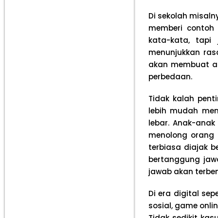
Di sekolah misaln
memberi contoh 
kata-kata, tapi
menunjukkan ras
akan membuat an
perbedaan.
Tidak kalah pent
lebih mudah men
lebar. Anak-anak
menolong orang l
terbiasa diajak b
bertanggung jaw
jawab akan terben
Di era digital s
sosial, game onli
Tidak sedikit kas