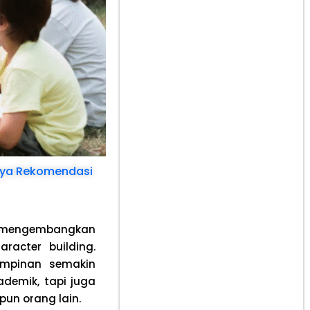
baya Rekomendasi
i mengembangkan
acter building.
mimpinan semakin
ademik, tapi juga
un orang lain.