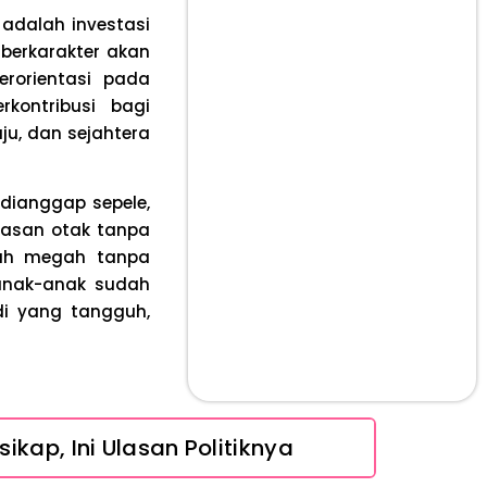
 adalah investasi
berkarakter akan
rorientasi pada
kontribusi bagi
u, dan sejahtera
dianggap sepele,
dasan otak tanpa
mah megah tanpa
 anak-anak sudah
adi yang tangguh,
ikap, Ini Ulasan Politiknya