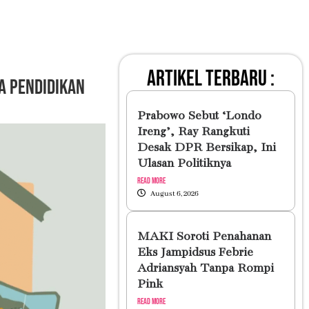
artikel terbaru :
a Pendidikan
Prabowo Sebut ‘Londo
Ireng’, Ray Rangkuti
Desak DPR Bersikap, Ini
Ulasan Politiknya
Read More
August 6, 2026
MAKI Soroti Penahanan
Eks Jampidsus Febrie
Adriansyah Tanpa Rompi
Pink
Read More