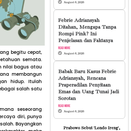
August 6, 2026
Febrie Adriansyah
Ditahan, Mengapa Tanpa
Rompi Pink? Ini
Penjelasan dan Faktanya
Read More
ang begitu cepat,
August 6, 2026
ngetahuan semata.
 nilai bagus atau
Babak Baru Kasus Febrie
aimana membangun
Adriansyah, Rencana
an hidup. Itulah
Praperadilan Penyitaan
ebagai salah satu
Emas dan Uang Tunai Jadi
Sorotan
Read More
imana seseorang
August 6, 2026
rcaya diri, punya
salah. Bayangkan
Prabowo Sebut 'Londo Ireng',