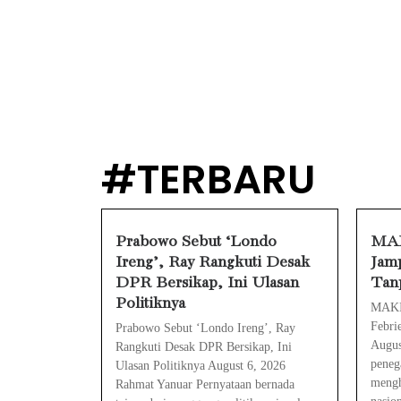
MAKI Soroti 
Febrie Adria
Baterai Appl
HP Huawei Ce
#TERBARU
HP Realme Ken
Face ID iPho
Prabowo Sebut ‘Londo
MAK
Ireng’, Ray Rangkuti Desak
Jamp
DPR Bersikap, Ini Ulasan
Tan
Politiknya
MAKI 
Febri
Prabowo Sebut ‘Londo Ireng’, Ray
Augus
Rangkuti Desak DPR Bersikap, Ini
peneg
Ulasan Politiknya August 6, 2026
mengh
Rahmat Yanuar Pernyataan bernada