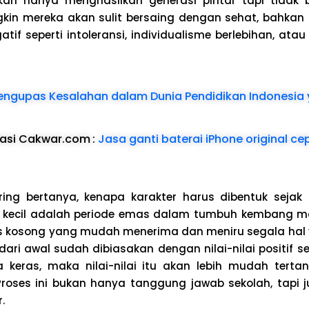
ikan hanya menghasilkan generasi pintar tapi tidak 
kin mereka akan sulit bersaing dengan sehat, bahkan b
tif seperti intoleransi, individualisme berlebihan, atau
ngupas Kesalahan dalam Dunia Pendidikan Indonesia 
dasi Cakwar.com
:
Jasa ganti baterai iPhone original c
ing bertanya, kenapa karakter harus dibentuk sejak
kecil adalah periode emas dalam tumbuh kembang man
as kosong yang mudah menerima dan meniru segala hal 
ari awal sudah dibiasakan dengan nilai-nilai positif seper
a keras, maka nilai-nilai itu akan lebih mudah ter
roses ini bukan hanya tanggung jawab sekolah, tapi 
.