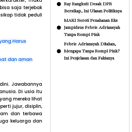
berkarakter, maka
Ray Rangkuti Desak DPR
isa saja terjebak
Bersikap, Ini Ulasan Politiknya
 sikap tidak peduli
MAKI Soroti Penahanan Eks
Jampidsus Febrie Adriansyah
Tanpa Rompi Pink
yang Harus
Febrie Adriansyah Ditahan,
Mengapa Tanpa Rompi Pink?
Ini Penjelasan dan Faktanya
epat dan aman
 dini. Jawabannya
usia. Di usia itu
yang mereka lihat
ti jujur, disiplin,
tanam dan terbawa
juga keluarga dan