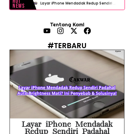
Hot
Layar iPhone Mendadak Redup Sendiri Padahal Auto-Brightness Mati? Ini Penyebab & Solusinya!
News
HP Vivo Suka Mati Sendiri Padahal Baterai Masih Banyak? Ini 5 Penyebab dan Solusinya!
Tentang Kami
HP Infinix Stuck di Logo Setelah Update XOS? Jangan Panik, Cek Ini Sebelum Reset Data!
PWI Jaya Sayangkan Tudingan ‘Londo Ireng’ terhadap Jurnalis, Ini Ulasannya
#TERBARU
Prabowo Sebut ‘Londo Ireng’, Ray Rangkuti Desak DPR Bersikap, Ini Ulasan Politiknya
MAKI Soroti Penahanan Eks Jampidsus Febrie Adriansyah Tanpa Rompi Pink
Febrie Adriansyah Ditahan, Mengapa Tanpa Rompi Pink? Ini Penjelasan dan Faktanya
Babak Baru Kasus Febrie Adriansyah, Rencana Praperadilan Penyitaan Emas dan Uang Tunai Jadi Sorotan
Baterai Apple Watch Cepat Boros? Ini Penyebab dan Cara Mengatasinya
HP Huawei Cepat Panas? Ini Penyebab Utama dan Cara Mengatasinya
Layar iPhone Mendadak
Redup Sendiri Padahal