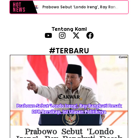
Hot
Prabowo Sebut ‘Londo Ireng’, Ray Rangkuti Desak DPR Bersikap, Ini Ulasan Politiknya
News
MAKI Soroti Penahanan Eks Jampidsus Febrie Adriansyah Tanpa Rompi Pink
Tentang Kami
Febrie Adriansyah Ditahan, Mengapa Tanpa Rompi Pink? Ini Penjelasan dan Faktanya
Babak Baru Kasus Febrie Adriansyah, Rencana Praperadilan Penyitaan Emas dan Uang Tunai Jadi Sorotan
#TERBARU
Baterai Apple Watch Cepat Boros? Ini Penyebab dan Cara Mengatasinya
HP Huawei Cepat Panas? Ini Penyebab Utama dan Cara Mengatasinya
HP Realme Kena Air Tidak Bisa Dicas? Jangan Langsung Charge, Ini Solusinya
Face ID iPhone Tidak Mengenali Wajah? Ini Penyebab dan Cara Mengatasinya
Eks Jampidsus Febrie Adriansyah Tersangka Korupsi Asabri Tapi Masih Terima Gaji: Mengapa Begitu?
Eks Dirut KBS Tersangka Korupsi Pakan Satwa Rp10,2 Miliar: Ironi Gelar Doktor Akuntabilitas
Prabowo Sebut ‘Londo