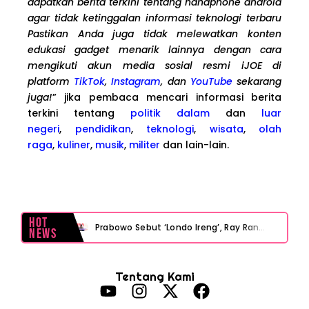
dapatkan berita terkini tentang handphone android
agar tidak ketinggalan informasi teknologi terbaru
Pastikan Anda juga tidak melewatkan konten
edukasi gadget menarik lainnya dengan cara
mengikuti akun media sosial resmi iJOE di
platform
TikTok
,
Instagram
, dan
YouTube
sekarang
juga!
” jika pembaca mencari informasi berita
terkini tentang
politik dalam
dan
luar
negeri
,
pendidikan
,
teknologi
,
wisata
,
olah
raga
,
kuliner
,
musik
,
militer
dan lain-lain.
Hot
Prabowo Sebut ‘Londo Ireng’, Ray Rangkuti Desak DPR Bersikap, Ini Ulasan Politiknya
News
MAKI Soroti Penahanan Eks Jampidsus Febrie Adriansyah Tanpa Rompi Pink
Tentang Kami
Febrie Adriansyah Ditahan, Mengapa Tanpa Rompi Pink? Ini Penjelasan dan Faktanya