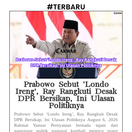
Babak Baru Kasus Febrie Adriansyah, Rencana Praperadilan Penyitaan Emas dan Uang Tunai Jadi Sorotan
#TERBARU
Baterai Apple Watch Cepat Boros? Ini Penyebab dan Cara Mengatasinya
HP Huawei Cepat Panas? Ini Penyebab Utama dan Cara Mengatasinya
HP Realme Kena Air Tidak Bisa Dicas? Jangan Langsung Charge, Ini Solusinya
Face ID iPhone Tidak Mengenali Wajah? Ini Penyebab dan Cara Mengatasinya
Eks Jampidsus Febrie Adriansyah Tersangka Korupsi Asabri Tapi Masih Terima Gaji: Mengapa Begitu?
Eks Dirut KBS Tersangka Korupsi Pakan Satwa Rp10,2 Miliar: Ironi Gelar Doktor Akuntabilitas
Prabowo Sebut ‘Londo
Ireng’, Ray Rangkuti Desak
DPR Bersikap, Ini Ulasan
Politiknya
Prabowo Sebut ‘Londo Ireng’, Ray Rangkuti Desak
DPR Bersikap, Ini Ulasan Politiknya August 6, 2026
Rahmat Yanuar Pernyataan bernada tajam dari
panggung politik nasional kembali memicu ruang