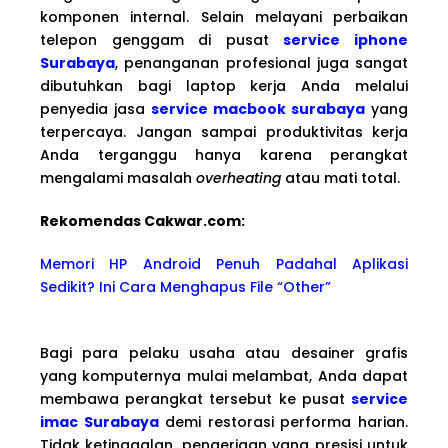
komponen internal. Selain melayani perbaikan
telepon genggam di pusat
service iphone
Surabaya
, penanganan profesional juga sangat
dibutuhkan bagi laptop kerja Anda melalui
penyedia jasa
service macbook surabaya
yang
terpercaya. Jangan sampai produktivitas kerja
Anda terganggu hanya karena perangkat
mengalami masalah
overheating
atau mati total.
Rekomendas Cakwa
r.com:
Memori HP Android Penuh Padahal Aplikasi
Sedikit? Ini Cara Menghapus File “Other”
Bagi para pelaku usaha atau desainer grafis
yang komputernya mulai melambat, Anda dapat
membawa perangkat tersebut ke pusat
service
imac Surabaya
demi restorasi performa harian.
Tidak ketinggalan, pengerjaan yang presisi untuk