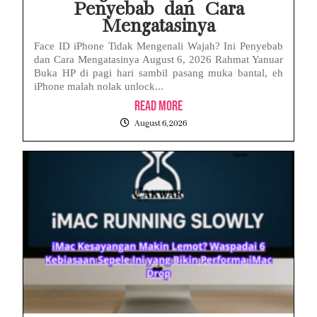
Penyebab dan Cara
Mengatasinya
Face ID iPhone Tidak Mengenali Wajah? Ini Penyebab
dan Cara Mengatasinya August 6, 2026 Rahmat Yanuar
Buka HP di pagi hari sambil pasang muka bantal, eh
iPhone malah nolak unlock...
Read More
August 6, 2026