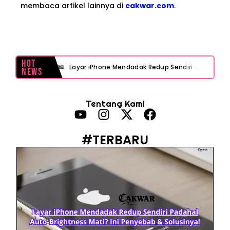
membaca artikel lainnya di
cakwar.com
.
Hot
Layar iPhone Mendadak Redup Sendiri Padahal Auto-Brightness Mati? Ini Penyebab & Solusinya!
News
HP Vivo Suka Mati Sendiri Padahal Baterai Masih Banyak? Ini 5 Penyebab dan Solusinya!
Tentang Kami
HP Infinix Stuck di Logo Setelah Update XOS? Jangan Panik, Cek Ini Sebelum Reset Data!
PWI Jaya Sayangkan Tudingan ‘Londo Ireng’ terhadap Jurnalis, Ini Ulasannya
#TERBARU
Prabowo Sebut ‘Londo Ireng’, Ray Rangkuti Desak DPR Bersikap, Ini Ulasan Politiknya
MAKI Soroti Penahanan Eks Jampidsus Febrie Adriansyah Tanpa Rompi Pink
Febrie Adriansyah Ditahan, Mengapa Tanpa Rompi Pink? Ini Penjelasan dan Faktanya
Babak Baru Kasus Febrie Adriansyah, Rencana Praperadilan Penyitaan Emas dan Uang Tunai Jadi Sorotan