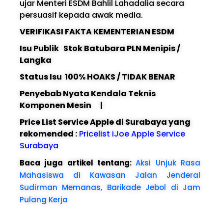
ujar Menteri ESDM Bahlil Lahadalia secara
persuasif kepada awak media.
VERIFIKASI FAKTA KEMENTERIAN ESDM
Isu Publik Stok Batubara PLN Menipis /
Langka
Status Isu 100% HOAKS / TIDAK BENAR
Penyebab Nyata Kendala Teknis
Komponen Mesin |
Price List Service Apple di Surabaya yang
rekomended :
Pricelist iJoe Apple Service
Surabaya
Baca juga artikel tentang:
Aksi Unjuk Rasa
Mahasiswa di Kawasan Jalan Jenderal
Sudirman Memanas, Barikade Jebol di Jam
Pulang Kerja