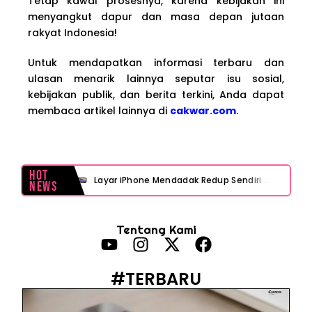
Tetap kawal prosesnya, karena kebijakan ini
menyangkut dapur dan masa depan jutaan
rakyat Indonesia!
Untuk mendapatkan informasi terbaru dan
ulasan menarik lainnya seputar isu sosial,
kebijakan publik, dan berita terkini, Anda dapat
membaca artikel lainnya di
cakwar.com
.
Hot
Layar iPhone Mendadak Redup Sendiri Padahal Auto-Brightness Mati? Ini Penyebab & Solusinya!
News
HP Vivo Suka Mati Sendiri Padahal Baterai Masih Banyak? Ini 5 Penyebab dan Solusinya!
Tentang Kami
HP Infinix Stuck di Logo Setelah Update XOS? Jangan Panik, Cek Ini Sebelum Reset Data!
PWI Jaya Sayangkan Tudingan ‘Londo Ireng’ terhadap Jurnalis, Ini Ulasannya
#TERBARU
Prabowo Sebut ‘Londo Ireng’, Ray Rangkuti Desak DPR Bersikap, Ini Ulasan Politiknya