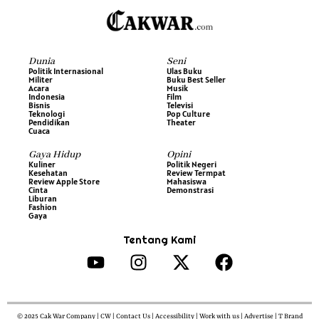
Dunia
Seni
Politik Internasional
Ulas Buku
Militer
Buku Best Seller
Acara
Musik
Indonesia
Film
Bisnis
Televisi
Teknologi
Pop Culture
Pendidikan
Theater
Cuaca
Gaya Hidup
Opini
Kuliner
Politik Negeri
Kesehatan
Review Termpat
Review Apple Store
Mahasiswa
Cinta
Demonstrasi
Liburan
Fashion
Gaya
Tentang Kami
© 2025 Cak War Company | CW | Contact Us | Accessibility | Work with us | Advertise | T Brand