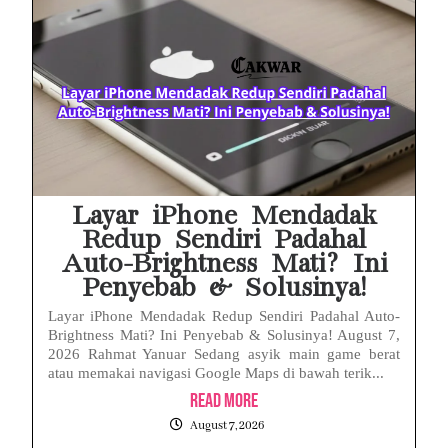
MAKI Soroti Penahanan Eks Jampidsus Febrie Adriansyah Tanpa Rompi Pink
Febrie Adriansyah Ditahan, Mengapa Tanpa Rompi Pink? Ini Penjelasan dan Faktanya
Babak Baru Kasus Febrie Adriansyah, Rencana Praperadilan Penyitaan Emas dan Uang Tunai Jadi Sorotan
Baterai Apple Watch Cepat Boros? Ini Penyebab dan Cara Mengatasinya
HP Huawei Cepat Panas? Ini Penyebab Utama dan Cara Mengatasinya
Layar iPhone Mendadak
Redup Sendiri Padahal
Auto-Brightness Mati? Ini
Penyebab & Solusinya!
Layar iPhone Mendadak Redup Sendiri Padahal Auto-
Brightness Mati? Ini Penyebab & Solusinya! August 7,
2026 Rahmat Yanuar Sedang asyik main game berat
atau memakai navigasi Google Maps di bawah terik...
Read More
August 7, 2026