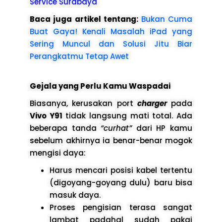
Service Surabaya
Baca juga artikel tentang:
Bukan Cuma
Buat Gaya! Kenali Masalah iPad yang
Sering Muncul dan Solusi Jitu Biar
Perangkatmu Tetap Awet
Gejala yang Perlu Kamu Waspadai
Biasanya, kerusakan port
charger
pada
Vivo Y91
tidak langsung mati total. Ada
beberapa tanda
“curhat”
dari HP kamu
sebelum akhirnya ia benar-benar mogok
mengisi daya:
Harus mencari posisi kabel tertentu
(digoyang-goyang dulu) baru bisa
masuk daya.
Proses pengisian terasa sangat
lambat padahal sudah pakai