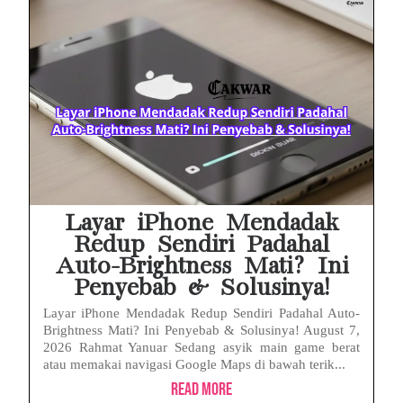
Prabowo Sebut ‘Londo Ireng’, Ray Rangkuti Desak DPR Bersikap, Ini Ulasan Politiknya
MAKI Soroti Penahanan Eks Jampidsus Febrie Adriansyah Tanpa Rompi Pink
Febrie Adriansyah Ditahan, Mengapa Tanpa Rompi Pink? Ini Penjelasan dan Faktanya
Babak Baru Kasus Febrie Adriansyah, Rencana Praperadilan Penyitaan Emas dan Uang Tunai Jadi Sorotan
Baterai Apple Watch Cepat Boros? Ini Penyebab dan Cara Mengatasinya
HP Huawei Cepat Panas? Ini Penyebab Utama dan Cara Mengatasinya
Layar iPhone Mendadak
Redup Sendiri Padahal
Auto-Brightness Mati? Ini
Penyebab & Solusinya!
Layar iPhone Mendadak Redup Sendiri Padahal Auto-
Brightness Mati? Ini Penyebab & Solusinya! August 7,
2026 Rahmat Yanuar Sedang asyik main game berat
atau memakai navigasi Google Maps di bawah terik...
Read More