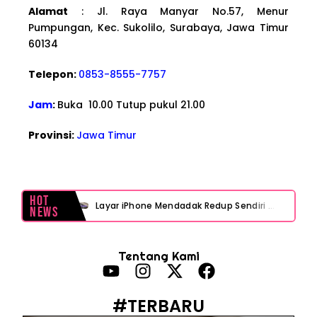
Alamat
: Jl. Raya Manyar No.57, Menur
Pumpungan, Kec. Sukolilo, Surabaya, Jawa Timur
60134
Telepon:
0853-8555-7757
Jam
:
Buka 10.00 Tutup pukul 21.00
Provinsi:
Jawa Timur
Hot
Layar iPhone Mendadak Redup Sendiri Padahal Auto-Brightness Mati? Ini Penyebab & Solusinya!
News
HP Vivo Suka Mati Sendiri Padahal Baterai Masih Banyak? Ini 5 Penyebab dan Solusinya!
Tentang Kami
HP Infinix Stuck di Logo Setelah Update XOS? Jangan Panik, Cek Ini Sebelum Reset Data!
PWI Jaya Sayangkan Tudingan ‘Londo Ireng’ terhadap Jurnalis, Ini Ulasannya
#TERBARU