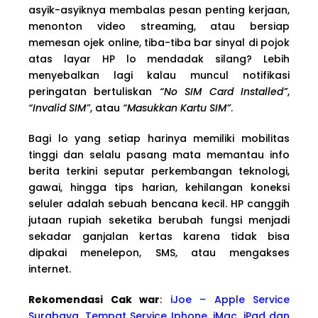
asyik-asyiknya membalas pesan penting kerjaan,
menonton video streaming, atau bersiap
memesan ojek online, tiba-tiba bar sinyal di pojok
atas layar HP lo mendadak silang? Lebih
menyebalkan lagi kalau muncul notifikasi
peringatan bertuliskan
“No SIM Card Installed”
,
“Invalid SIM”
, atau
“Masukkan Kartu SIM”
.
Bagi lo yang setiap harinya memiliki mobilitas
tinggi dan selalu pasang mata memantau info
berita terkini seputar perkembangan teknologi,
gawai, hingga tips harian, kehilangan koneksi
seluler adalah sebuah bencana kecil. HP canggih
jutaan rupiah seketika berubah fungsi menjadi
sekadar ganjalan kertas karena tidak bisa
dipakai menelepon, SMS, atau mengakses
internet.
Rekomendasi Cak war
:
iJoe – Apple Service
Surabaya, Tempat Service Iphone, iMac, iPad dan