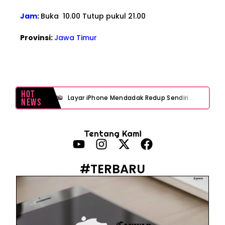
Jam
:
Buka 10.00 Tutup pukul 21.00
Provinsi:
Jawa Timur
Hot
Layar iPhone Mendadak Redup Sendiri Padahal Auto-Brightness Mati? Ini Penyebab & Solusinya!
News
HP Vivo Suka Mati Sendiri Padahal Baterai Masih Banyak? Ini 5 Penyebab dan Solusinya!
Tentang Kami
HP Infinix Stuck di Logo Setelah Update XOS? Jangan Panik, Cek Ini Sebelum Reset Data!
PWI Jaya Sayangkan Tudingan ‘Londo Ireng’ terhadap Jurnalis, Ini Ulasannya
#TERBARU
Prabowo Sebut ‘Londo Ireng’, Ray Rangkuti Desak DPR Bersikap, Ini Ulasan Politiknya
MAKI Soroti Penahanan Eks Jampidsus Febrie Adriansyah Tanpa Rompi Pink
Febrie Adriansyah Ditahan, Mengapa Tanpa Rompi Pink? Ini Penjelasan dan Faktanya