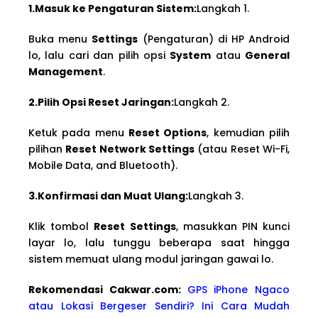
1.Masuk ke Pengaturan Sistem:
Langkah 1.
Buka menu
Settings
(Pengaturan) di HP Android
lo, lalu cari dan pilih opsi
System
atau
General
Management
.
2.Pilih Opsi Reset Jaringan:
Langkah 2.
Ketuk pada menu
Reset Options
, kemudian pilih
pilihan
Reset Network Settings
(atau Reset Wi-Fi,
Mobile Data, and Bluetooth).
3.Konfirmasi dan Muat Ulang:
Langkah 3.
Klik tombol
Reset Settings
, masukkan PIN kunci
layar lo, lalu tunggu beberapa saat hingga
sistem memuat ulang modul jaringan gawai lo.
Rekomendasi Cakwa
r.com:
GPS iPhone Ngaco
atau Lokasi Bergeser Sendiri? Ini Cara Mudah