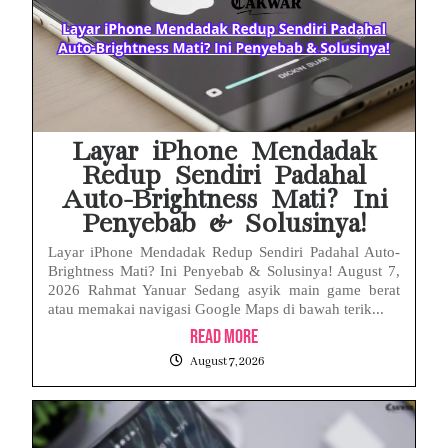
Babak Baru Kasus Febrie Adriansyah, Rencana Praperadilan Penyitaan Emas dan Uang Tunai Jadi Sorotan
Baterai Apple Watch Cepat Boros? Ini Penyebab dan Cara Mengatasinya
HP Huawei Cepat Panas? Ini Penyebab Utama dan Cara Mengatasinya
Layar iPhone Mendadak
Redup Sendiri Padahal
Auto-Brightness Mati? Ini
Penyebab & Solusinya!
Layar iPhone Mendadak Redup Sendiri Padahal Auto-
Brightness Mati? Ini Penyebab & Solusinya! August 7,
2026 Rahmat Yanuar Sedang asyik main game berat
atau memakai navigasi Google Maps di bawah terik...
Read More
August 7, 2026