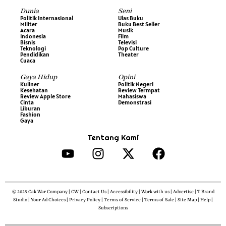
Dunia
Seni
Politik Internasional
Ulas Buku
Militer
Buku Best Seller
Acara
Musik
Indonesia
Film
Bisnis
Televisi
Teknologi
Pop Culture
Pendidikan
Theater
Cuaca
Gaya Hidup
Opini
Kuliner
Politik Negeri
Kesehatan
Review Termpat
Review Apple Store
Mahasiswa
Cinta
Demonstrasi
Liburan
Fashion
Gaya
Tentang Kami
© 2025 Cak War Company | CW | Contact Us | Accessibility | Work with us | Advertise | T Brand
Studio | Your Ad Choices | Privacy Policy | Terms of Service | Terms of Sale | Site Map | Help |
Subscriptions