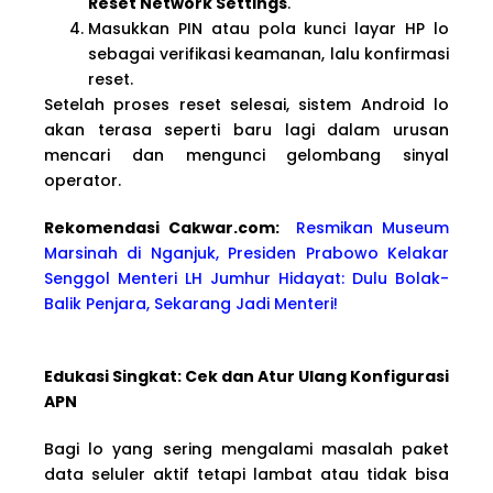
Reset Network Settings
.
Masukkan PIN atau pola kunci layar HP lo
sebagai verifikasi keamanan, lalu konfirmasi
reset.
Setelah proses reset selesai, sistem Android lo
akan terasa seperti baru lagi dalam urusan
mencari dan mengunci gelombang sinyal
operator.
Rekomendasi Cakwa
r.com:
Resmikan Museum
Marsinah di Nganjuk, Presiden Prabowo Kelakar
Senggol Menteri LH Jumhur Hidayat: Dulu Bolak-
Balik Penjara, Sekarang Jadi Menteri!
Edukasi Singkat: Cek dan Atur Ulang Konfigurasi
APN
Bagi lo yang sering mengalami masalah paket
data seluler aktif tetapi lambat atau tidak bisa