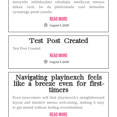
menyular istifadəçilərə rahatlıqla əməliyyat etməyə
imkan verir, bu da platformada vaxt itirmədən
Test Post Created
oynamağa şərait yaradır.
Read More
Layar iPhone Mendadak Redup Sendiri Padahal Auto-Brightness Mati? Ini Penyebab & Solusinya!
August 8, 2026
HP Vivo Suka Mati Sendiri Padahal Baterai Masih Banyak? Ini 5 Penyebab dan Solusinya!
Test Post Created
Test Post Created
Read More
August 8, 2026
Navigating playinexch feels
like a breeze even for first-
timers
Even newcomers will find playinexch’s straightforward
layout and intuitive menus welcoming, making it easy
to get started without feeling overwhelmed.
Read More