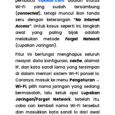
pembaca
cakwar.com
adalah status
Wi-Fi yang sudah tersambung
(
connected
), tetapi muncul ikon tanda
seru dengan keterangan
“No Internet
Access”
. Untuk kasus seperti ini, langkah
awal yang paling bijak adalah
melakukan metode
Forget Network
(Lupakan Jaringan).
Fitur ini berfungsi menghapus seluruh
riwayat data konfigurasi,
cache
, alamat
IP, dan kata sandi lama yang tersimpan
di dalam memori sistem Wi-Fi ponsel lo.
Caranya, masuk ke menu
Pengaturan →
Wi-Fi
, pilih nama jaringan yang sedang
bermasalah, lalu ketuk opsi
Lupakan
Jaringan/Forget Network
. Setelah itu,
coba cari kembali nama Wi-Fi tersebut
dan masukkan kata sandi lo dari awal