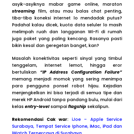
asyik-asyiknya mabar game online, maraton
streaming
film, atau mau balas chat penting,
tiba-tiba koneksi internet lo mendadak putus?
Padahal kalau dicek, kuota data seluler lo masih
melimpah ruah dan langganan Wi-Fi di rumah
juga paket yang paling kencang. Rasanya pasti
bikin kesal dan geregetan banget, kan?
Masalah konektivitas seperti sinyal yang timbul
tenggelam, internet lemot, hingga eror
bertuliskan
“IP Address Configuration Failure”
memang menjadi momok yang sering menimpa
para pengguna ponsel robot hijau. Kejadian
menjengkelkan ini bisa terjadi di semua tipe dan
merek HP Android tanpa pandang bulu, mulai dari
kelas
entry-level
sampai
flagship
sekalipun.
Rekomendasi Cak war
:
iJoe – Apple Service
Surabaya, Tempat Service Iphone, iMac, iPad dan
iWatch Terpercaya di Surabaya