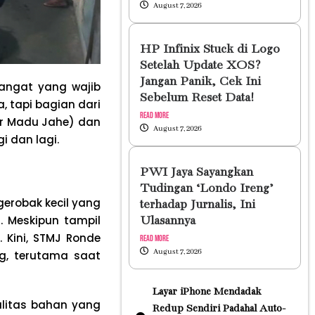
August 7, 2026
HP Infinix Stuck di Logo
Setelah Update XOS?
Jangan Panik, Cek Ini
angat yang wajib
Sebelum Reset Data!
, tapi bagian dari
Read More
ur Madu Jahe) dan
August 7, 2026
i dan lagi.
PWI Jaya Sayangkan
Tudingan ‘Londo Ireng’
gerobak kecil yang
terhadap Jurnalis, Ini
 Meskipun tampil
Ulasannya
 Kini, STMJ Ronde
Read More
August 7, 2026
ng, terutama saat
Layar iPhone Mendadak
litas bahan yang
Redup Sendiri Padahal Auto-