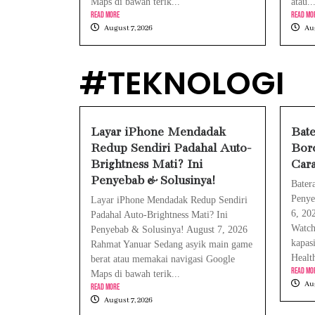
Maps di bawah terik...
atau..
Read More
Read Mo
August 7, 2026
Aug
#TEKNOLOGI
Layar iPhone Mendadak
Bate
Redup Sendiri Padahal Auto-
Boro
Brightness Mati? Ini
Car
Penyebab & Solusinya!
Bater
Penye
Layar iPhone Mendadak Redup Sendiri
6, 20
Padahal Auto-Brightness Mati? Ini
Watch
Penyebab & Solusinya! August 7, 2026
kapas
Rahmat Yanuar Sedang asyik main game
Healt
berat atau memakai navigasi Google
Read Mo
Maps di bawah terik...
Aug
Read More
August 7, 2026