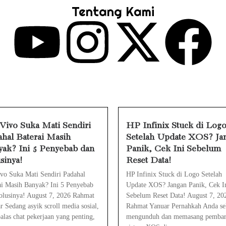
Tentang Kami
uck di Logo Setelah Update XOS? Jangan Pani
ngkan Tudingan ‘Londo Ireng’ terhadap Jur
 ‘Londo Ireng’, Ray Rangkuti Desak DPR Bers
Penahanan Eks Jampidsus Febrie Adriansyah
nsyah Ditahan, Mengapa Tanpa Rompi Pink? 
ivo Suka Mati Sendiri
HP Infinix Stuck di Log
hal Baterai Masih
Setelah Update XOS? Ja
e Watch Cepat Boros? Ini Penyebab dan Ca
ak? Ini 5 Penyebab dan
Panik, Cek Ini Sebelum
pat Panas? Ini Penyebab Utama dan Cara
sinya!
Reset Data!
vo Suka Mati Sendiri Padahal
HP Infinix Stuck di Logo Setelah
ai Masih Banyak? Ini 5 Penyebab
Update XOS? Jangan Panik, Cek I
olusinya! August 7, 2026 Rahmat
Sebelum Reset Data! August 7, 20
r Sedang asyik scroll media sosial,
Rahmat Yanuar Pernahkah Anda sel
las chat pekerjaan yang penting,
mengunduh dan memasang pemba