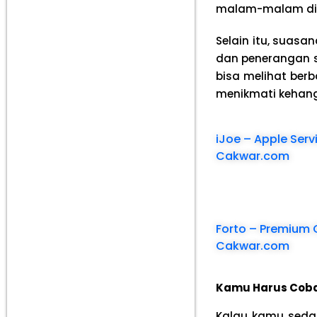
malam-malam ding
Selain itu, suas
dan penerangan s
bisa melihat ber
menikmati kehang
iJoe – Apple Ser
Cakwar.com
Forto – Premium 
Cakwar.com
Kamu Harus Coba
Kalau kamu seda