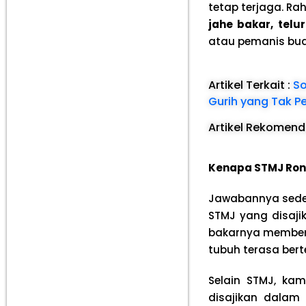
tetap terjaga. Ra
jahe bakar, tel
atau pemanis bua
Artikel Terkait :
So
Gurih yang Tak P
Artikel Rekomend
Kenapa STMJ Rond
Jawabannya sed
STMJ yang disaji
bakarnya member
tubuh terasa ber
Selain STMJ, ka
disajikan dalam