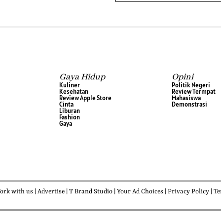
Gaya Hidup
Opini
Kuliner
Politik Negeri
Kesehatan
Review Termpat
Review Apple Store
Mahasiswa
Cinta
Demonstrasi
Liburan
Fashion
Gaya
k with us | Advertise | T Brand Studio | Your Ad Choices | Privacy Policy | Ter