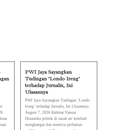
k, Cek Ini Sebelum Reset Data!
nalis, Ini Ulasannya
ikap, Ini Ulasan Politiknya
 Tanpa Rompi Pink
Ini Penjelasan dan Faktanya
Babak Baru Kasus Febrie Adriansyah, Rencana Praperadilan Penyitaan Emas dan Uang Tunai Jadi Sorotan
o
PWI Jaya Sayangkan
ngan
Tudingan ‘Londo Ireng’
ra Mengatasinya
terhadap Jurnalis, Ini
 Mengatasinya
Ulasannya
PWI Jaya Sayangkan Tudingan ‘Londo
ni
Ireng’ terhadap Jurnalis, Ini Ulasannya
26
August 7, 2026 Rahmat Yanuar
esai
Dinamika politik di tanah air kembali
ruan
menghangat dan memicu perhatian