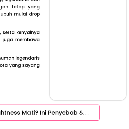
ggan tetap yang
tubuh mulai drop
 serta kenyalnya
pi juga membawa
uman legendaris
 kota yang sayang
Layar iPhone Mendadak Redup Sendiri Padahal Auto-Brightness Mati? Ini Penyebab & Solusinya!
HP Vivo Suka Mati Sendiri Padahal Baterai Masih Banyak? Ini 5 Penyebab dan Solusinya!