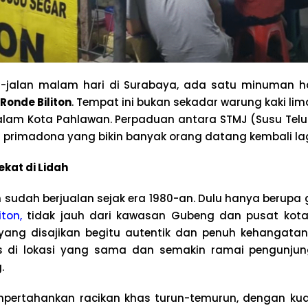
n-jalan malam hari di Surabaya, ada satu minuman h
Ronde Biliton
. Tempat ini bukan sekadar warung kaki lima
malam Kota Pahlawan. Perpaduan antara STMJ (Susu Tel
 primadona yang bikin banyak orang datang kembali lag
kat di Lidah
n sudah berjualan sejak era 1980-an. Dulu hanya berupa 
iton,
tidak jauh dari kawasan Gubeng dan pusat kota.
yang disajikan begitu autentik dan penuh kehangatan.
sis di lokasi yang sama dan semakin ramai pengunju
.
mpertahankan racikan khas turun-temurun, dengan kua