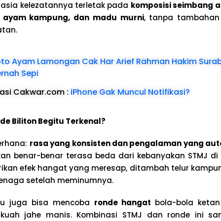
hasia kelezatannya terletak pada
komposisi seimbang a
ur ayam kampung, dan madu murni
, tanpa tambahan
tan.
to Ayam Lamongan Cak Har Arief Rahman Hakim Sura
ernah Sepi
asi Cakwar.com :
iPhone Gak Muncul Notifikasi?
e Biliton Begitu Terkenal?
erhana:
rasa yang konsisten dan pengalaman yang aut
kan benar-benar terasa beda dari kebanyakan STMJ di 
ikan efek hangat yang meresap, ditambah telur kamp
tenaga setelah meminumnya.
mu juga bisa mencoba
ronde hangat
bola-bola keta
 kuah jahe manis. Kombinasi STMJ dan ronde ini sa