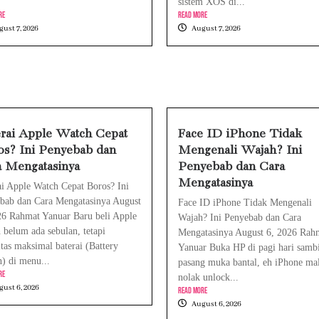
.
sistem XOS di...
re
Read More
ust 7, 2026
August 7, 2026
rai Apple Watch Cepat
Face ID iPhone Tidak
s? Ini Penyebab dan
Mengenali Wajah? Ini
a Mengatasinya
Penyebab dan Cara
Mengatasinya
ai Apple Watch Cepat Boros? Ini
bab dan Cara Mengatasinya August
Face ID iPhone Tidak Mengenali
26 Rahmat Yanuar Baru beli Apple
Wajah? Ini Penyebab dan Cara
 belum ada sebulan, tetapi
Mengatasinya August 6, 2026 Rah
itas maksimal baterai (Battery
Yanuar Buka HP di pagi hari sambi
h) di menu...
pasang muka bantal, eh iPhone ma
re
nolak unlock...
ust 6, 2026
Read More
August 6, 2026