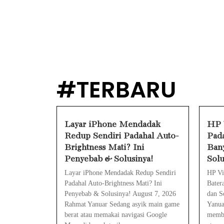
HP Infinix St
PWI Jaya Saya
Prabowo Sebut
MAKI Soroti 
#TERBARU
Febrie Adria
Layar iPhone Mendadak
HP V
Redup Sendiri Padahal Auto-
Pada
Baterai Appl
Brightness Mati? Ini
Bany
HP Huawei Ce
Penyebab & Solusinya!
Solu
Layar iPhone Mendadak Redup Sendiri
HP Vi
Padahal Auto-Brightness Mati? Ini
Bater
Penyebab & Solusinya! August 7, 2026
dan S
Rahmat Yanuar Sedang asyik main game
Yanua
berat atau memakai navigasi Google
memba