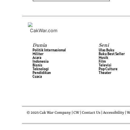
Dunia
Seni
Politik Internasional
Ulas Buku
Militer
Buku Best Seller
Acara
Musik
Indonesia
Film
Bisnis
Televisi
Teknologi
Pop Culture
Pendidikan
Theater
Cuaca
© 2025 Cak War Company | CW | Contact Us | Accessibility | Wor