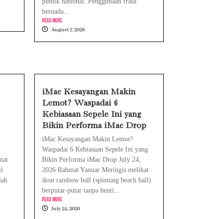
publik nasional. Penggunaan frasa
bernada...
Read More
August 7, 2026
iMac Kesayangan Makin
Lemot? Waspadai 6
Kebiasaan Sepele Ini yang
Bikin Performa iMac Drop
iMac Kesayangan Makin Lemot?
Waspadai 6 Kebiasaan Sepele Ini yang
mat
Bikin Performa iMac Drop July 24,
l
2026 Rahmat Yanuar Meringis melihat
lah
ikon rainbow ball (spinning beach ball)
berputar-putar tanpa henti...
Read More
July 24, 2026