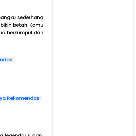
-bangku sederhana
bikin betah. Kamu
mua berkumpul dan
endasi
baya Rekomendasi
g legendaris dan