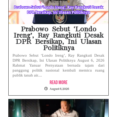
Face ID iPhone Tidak Mengenali Wajah? Ini Penyebab dan Cara Mengatasinya
Eks Jampidsus Febrie Adriansyah Tersangka Korupsi Asabri Tapi Masih Terima Gaji: Mengapa Begitu?
Eks Dirut KBS Tersangka Korupsi Pakan Satwa Rp10,2 Miliar: Ironi Gelar Doktor Akuntabilitas
Prabowo Sebut ‘Londo
Ireng’, Ray Rangkuti Desak
DPR Bersikap, Ini Ulasan
Politiknya
Prabowo Sebut ‘Londo Ireng’, Ray Rangkuti Desak
DPR Bersikap, Ini Ulasan Politiknya August 6, 2026
Rahmat Yanuar Pernyataan bernada tajam dari
panggung politik nasional kembali memicu ruang
publik tanah air....
Read More
August 6, 2026