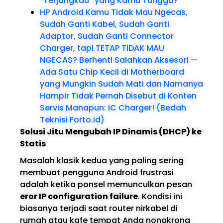
“Terjangkau” yang Kamu Tunggu?
HP Android Kamu Tidak Mau Ngecas,
Sudah Ganti Kabel, Sudah Ganti
Adaptor, Sudah Ganti Connector
Charger, tapi TETAP TIDAK MAU
NGECAS? Berhenti Salahkan Aksesori —
Ada Satu Chip Kecil di Motherboard
yang Mungkin Sudah Mati dan Namanya
Hampir Tidak Pernah Disebut di Konten
Servis Manapun: IC Charger! (Bedah
Teknisi Forto.id)
Solusi Jitu Mengubah IP Dinamis (DHCP) ke
Statis
Masalah klasik kedua yang paling sering
membuat pengguna Android frustrasi
adalah ketika ponsel memunculkan pesan
eror IP configuration failure
. Kondisi ini
biasanya terjadi saat router nirkabel di
rumah atau kafe tempat Anda nongkrong