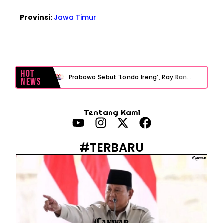
Provinsi:
Jawa Timur
Hot
Prabowo Sebut ‘Londo Ireng’, Ray Rangkuti Desak DPR Bersikap, Ini Ulasan Politiknya
News
MAKI Soroti Penahanan Eks Jampidsus Febrie Adriansyah Tanpa Rompi Pink
Tentang Kami
Febrie Adriansyah Ditahan, Mengapa Tanpa Rompi Pink? Ini Penjelasan dan Faktanya
Babak Baru Kasus Febrie Adriansyah, Rencana Praperadilan Penyitaan Emas dan Uang Tunai Jadi Sorotan
#TERBARU
Baterai Apple Watch Cepat Boros? Ini Penyebab dan Cara Mengatasinya
HP Huawei Cepat Panas? Ini Penyebab Utama dan Cara Mengatasinya
HP Realme Kena Air Tidak Bisa Dicas? Jangan Langsung Charge, Ini Solusinya