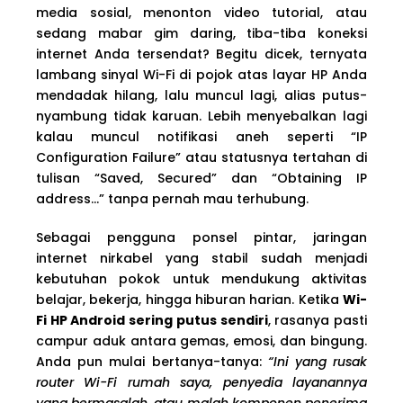
media sosial, menonton video tutorial, atau
sedang mabar gim daring, tiba-tiba koneksi
internet Anda tersendat? Begitu dicek, ternyata
lambang sinyal Wi-Fi di pojok atas layar HP Anda
mendadak hilang, lalu muncul lagi, alias putus-
nyambung tidak karuan. Lebih menyebalkan lagi
kalau muncul notifikasi aneh seperti “IP
Configuration Failure” atau statusnya tertahan di
tulisan “Saved, Secured” dan “Obtaining IP
address…” tanpa pernah mau terhubung.
Sebagai pengguna ponsel pintar, jaringan
internet nirkabel yang stabil sudah menjadi
kebutuhan pokok untuk mendukung aktivitas
belajar, bekerja, hingga hiburan harian. Ketika
Wi-
Fi HP Android sering putus sendiri
, rasanya pasti
campur aduk antara gemas, emosi, dan bingung.
Anda pun mulai bertanya-tanya:
“Ini yang rusak
router Wi-Fi rumah saya, penyedia layanannya
yang bermasalah, atau malah komponen penerima