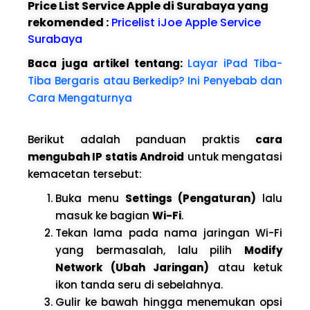
Price List Service Apple di Surabaya yang
rekomended :
Pricelist iJoe Apple Service
Surabaya
Baca juga artikel tentang:
Layar iPad Tiba-
Tiba Bergaris atau Berkedip? Ini Penyebab dan
Cara Mengaturnya
Berikut adalah panduan praktis
cara
mengubah IP statis Android
untuk mengatasi
kemacetan tersebut:
Buka menu
Settings (Pengaturan)
lalu
masuk ke bagian
Wi-Fi
.
Tekan lama pada nama jaringan Wi-Fi
yang bermasalah, lalu pilih
Modify
Network (Ubah Jaringan)
atau ketuk
ikon tanda seru di sebelahnya.
Gulir ke bawah hingga menemukan opsi