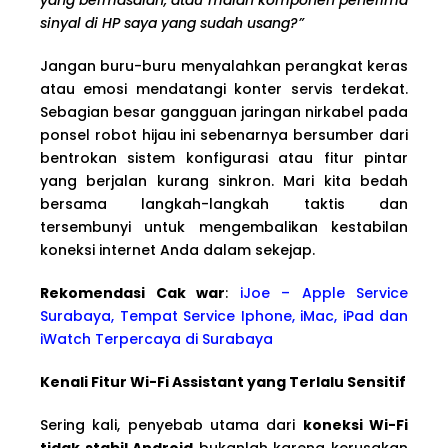
sinyal di HP saya yang sudah usang?”
Jangan buru-buru menyalahkan perangkat keras
atau emosi mendatangi konter servis terdekat.
Sebagian besar gangguan jaringan nirkabel pada
ponsel robot hijau ini sebenarnya bersumber dari
bentrokan sistem konfigurasi atau fitur pintar
yang berjalan kurang sinkron. Mari kita bedah
bersama langkah-langkah taktis dan
tersembunyi untuk mengembalikan kestabilan
koneksi internet Anda dalam sekejap.
Rekomendasi Cak war
:
iJoe – Apple Service
Surabaya, Tempat Service Iphone, iMac, iPad dan
iWatch Terpercaya di Surabaya
Kenali Fitur Wi-Fi Assistant yang Terlalu Sensitif
Sering kali, penyebab utama dari
koneksi Wi-Fi
tidak stabil Android
bukanlah karena kerusakan