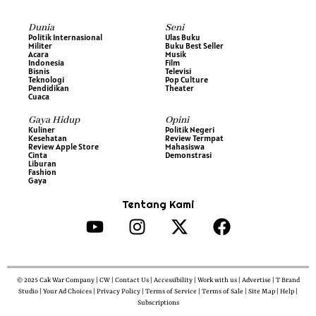
Dunia
Seni
Politik Internasional
Ulas Buku
Militer
Buku Best Seller
Acara
Musik
Indonesia
Film
Bisnis
Televisi
Teknologi
Pop Culture
Pendidikan
Theater
Cuaca
Gaya Hidup
Opini
Kuliner
Politik Negeri
Kesehatan
Review Termpat
Review Apple Store
Mahasiswa
Cinta
Demonstrasi
Liburan
Fashion
Gaya
Tentang Kami
© 2025 Cak War Company | CW | Contact Us | Accessibility | Work with us | Advertise | T Brand
Studio | Your Ad Choices | Privacy Policy | Terms of Service | Terms of Sale | Site Map | Help |
Subscriptions