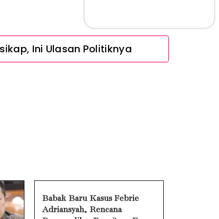
ikap, Ini Ulasan Politiknya
 Tanpa Rompi Pink
Ini Penjelasan dan Faktanya
Babak Baru Kasus Febrie Adriansyah, Rencana Praperadilan Penyitaan Emas dan Uang Tunai Jadi Sorotan
ra Mengatasinya
 Mengatasinya
harge, Ini Solusinya
an Cara Mengatasinya
Babak Baru Kasus Febrie
Adriansyah, Rencana
Eks Jampidsus Febrie Adriansyah Tersangka Korupsi Asabri Tapi Masih Terima Gaji: Mengapa Begitu?