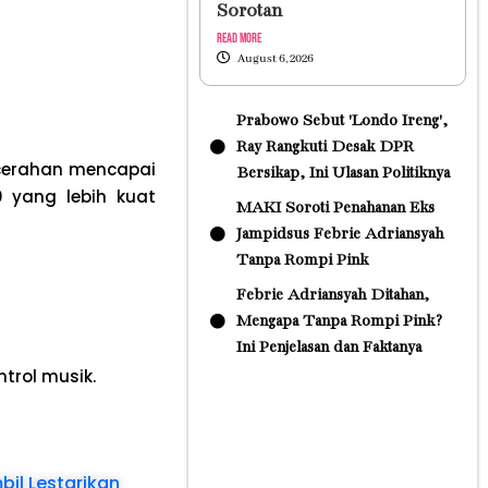
Sorotan
Read More
August 6, 2026
Prabowo Sebut 'Londo Ireng',
Ray Rangkuti Desak DPR
ecerahan mencapai
Bersikap, Ini Ulasan Politiknya
0
yang lebih kuat
MAKI Soroti Penahanan Eks
Jampidsus Febrie Adriansyah
Tanpa Rompi Pink
Febrie Adriansyah Ditahan,
Mengapa Tanpa Rompi Pink?
Ini Penjelasan dan Faktanya
ntrol musik.
il Lestarikan