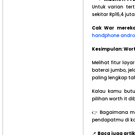
Untuk varian ter
sekitar Rp16,4 jut
Cak War mereko
handphone androi
Kesimpulan: Worth
Melihat fitur lay
baterai jumbo, je
paling lengkap tah
Kalau kamu butuh
pilihan worth it d
👉 Bagaimana men
pendapatmu di k
📌
Baca juga artik