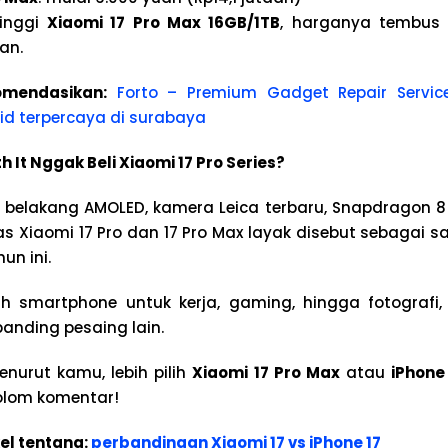
tinggi
Xiaomi 17 Pro Max 16GB/1TB
, harganya tembus 
aan.
mendasikan:
Forto – Premium Gadget Repair Servic
d terpercaya di surabaya
 It Nggak Beli Xiaomi 17 Pro Series?
ar belakang AMOLED, kamera Leica terbaru, Snapdragon 8 
las Xiaomi 17 Pro dan 17 Pro Max layak disebut sebagai s
un ini.
 smartphone untuk kerja, gaming, hingga fotografi, s
ibanding pesaing lain.
urut kamu, lebih pilih
Xiaomi 17 Pro Max
atau
iPhone
olom komentar!
el tentang:
perbandingan Xiaomi 17 vs iPhone 17