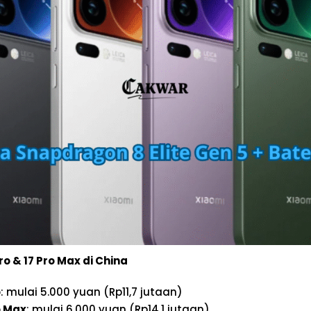
ro & 17 Pro Max di China
o
: mulai 5.000 yuan (Rp11,7 jutaan)
o Max
: mulai 6.000 yuan (Rp14,1 jutaan)