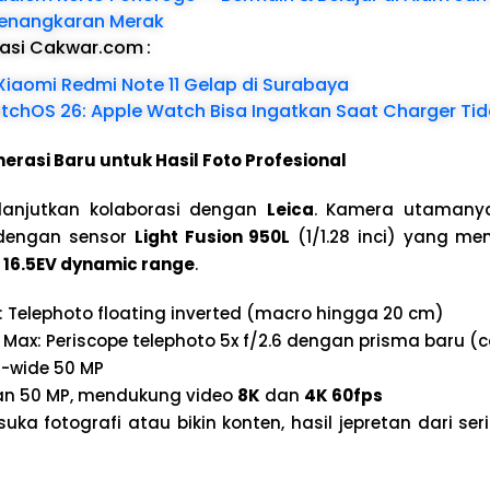
enangkaran Merak
dasi Cakwar.com
:
Xiaomi Redmi Note 11 Gelap di Surabaya
atchOS 26: Apple Watch Bisa Ingatkan Saat Charger Ti
rasi Baru untuk Hasil Foto Profesional
lanjutkan kolaborasi dengan
Leica
. Kamera utaman
engan sensor
Light Fusion 950L
(1/1.28 inci) yang me
a
16.5EV dynamic range
.
o: Telephoto floating inverted (macro hingga 20 cm)
o Max: Periscope telephoto 5x f/2.6 dengan prisma baru 
a-wide 50 MP
n 50 MP, mendukung video
8K
dan
4K 60fps
ka fotografi atau bikin konten, hasil jepretan dari seri