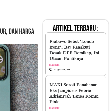
artikel terbaru :
tur, dan Harga
Prabowo Sebut ‘Londo
Ireng’, Ray Rangkuti
Desak DPR Bersikap, Ini
Ulasan Politiknya
Read More
August 6, 2026
MAKI Soroti Penahanan
Eks Jampidsus Febrie
Adriansyah Tanpa Rompi
Pink
Read More