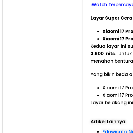
iWatch Terpercay
Layar Super Cerah
Xiaomi 17 Pr
Xiaomi 17 Pr
Kedua layar ini
3.500 nits
. Untu
menahan bentura
Yang bikin beda 
Xiaomi 17 Pro
Xiaomi 17 Pro
Layar belakang ini
Artikel Lainnya:
Eduwisata Nd