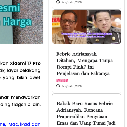
August 6, 2026
Febrie Adriansyah
Ditahan, Mengapa Tanpa
urkan
Xiaomi 17 Pro
Rompi Pink? Ini
tik, layar belakang
Penjelasan dan Faktanya
o yang bikin awet
Read More
August 6, 2026
benar menawarkan
Babak Baru Kasus Febrie
ing flagship lain,
Adriansyah, Rencana
Praperadilan Penyitaan
Emas dan Uang Tunai Jadi
ne, iMac, iPad dan