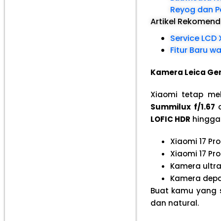
Reyog dan P
Artikel Rekomen
Service LCD 
Fitur Baru w
Kamera Leica Gene
Xiaomi tetap me
Summilux f/1.67
d
LOFIC HDR
hingg
Xiaomi 17 Pr
Xiaomi 17 Pr
Kamera ultr
Kamera depa
Buat kamu yang su
dan natural.