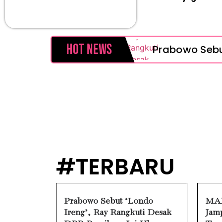
Hot News
Prabowo Sebut
MAKI Soroti 
Febrie Adria
Baterai Appl
HP Huawei Ce
#TERBARU
HP Realme Ken
Face ID iPho
Prabowo Sebut ‘Londo
MAK
Ireng’, Ray Rangkuti Desak
Jamp