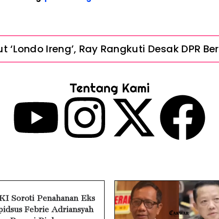
 ‘Londo Ireng’, Ray Rangkuti Desak DPR Bers
Penahanan Eks Jampidsus Febrie Adriansyah
Tentang Kami
nsyah Ditahan, Mengapa Tanpa Rompi Pink? 
e Watch Cepat Boros? Ini Penyebab dan Ca
pat Panas? Ini Penyebab Utama dan Cara
a Air Tidak Bisa Dicas? Jangan Langsung C
ne Tidak Mengenali Wajah? Ini Penyebab d
I Soroti Penahanan Eks
idsus Febrie Adriansyah