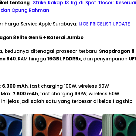
tikel tentang
Strike Kakap 13 Kg di Spot Tlocor: Keser
r, dan Opung Rahman
r Harga Service Apple Surabaya:
IJOE PRICELIST UPDATE
gon 8 Elite Gen 5 + Baterai Jumbo
ma, keduanya ditenagai prosesor terbaru
Snapdragon 8 
no 840
, RAM hingga
16GB LPDDR5x
, dan penyimpanan
UFS
:
6.300 mAh
, fast charging 100W, wireless 50W
o Max:
7.500 mAh
, fast charging 100W, wireless 50W
ini jelas jadi salah satu yang terbesar di kelas flagship.