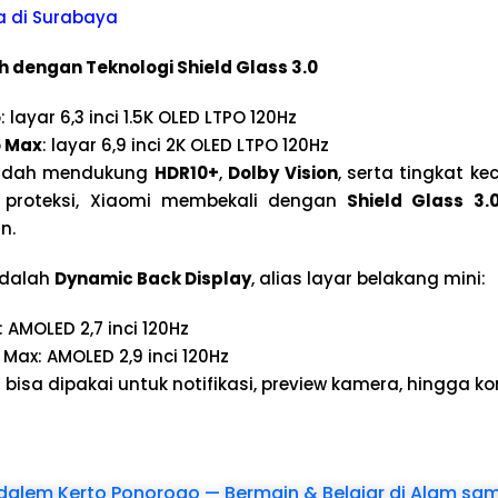
a di Surabaya
 dengan Teknologi Shield Glass 3.0
o
: layar 6,3 inci 1.5K OLED LTPO 120Hz
o Max
: layar 6,9 inci 2K OLED LTPO 120Hz
 sudah mendukung
HDR10+
,
Dolby Vision
, serta tingkat k
k proteksi, Xiaomi membekali dengan
Shield Glass 3.
n.
adalah
Dynamic Back Display
, alias layar belakang mini:
: AMOLED 2,7 inci 120Hz
 Max: AMOLED 2,9 inci 120Hz
 bisa dipakai untuk notifikasi, preview kamera, hingga ko
alem Kerto Ponorogo — Bermain & Belajar di Alam samb