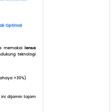
dak Optimal
ya memakai
lensa
ndukung teknologi
(cahaya +30%)
 ini dijamin tajam