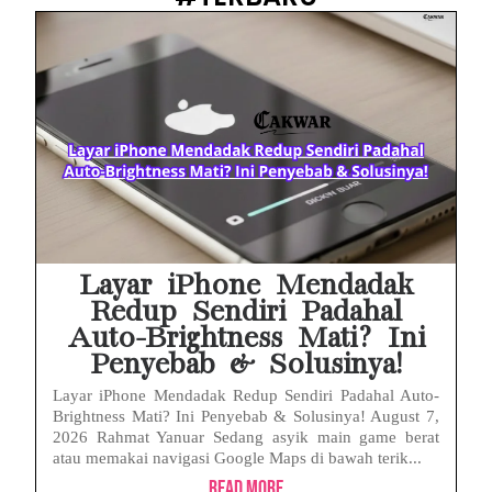
Prabowo Sebut ‘Londo Ireng’, Ray Rangkuti Desak DPR Bersikap, Ini Ulasan Politiknya
MAKI Soroti Penahanan Eks Jampidsus Febrie Adriansyah Tanpa Rompi Pink
Febrie Adriansyah Ditahan, Mengapa Tanpa Rompi Pink? Ini Penjelasan dan Faktanya
Babak Baru Kasus Febrie Adriansyah, Rencana Praperadilan Penyitaan Emas dan Uang Tunai Jadi Sorotan
Baterai Apple Watch Cepat Boros? Ini Penyebab dan Cara Mengatasinya
HP Huawei Cepat Panas? Ini Penyebab Utama dan Cara Mengatasinya
Layar iPhone Mendadak
Redup Sendiri Padahal
Auto-Brightness Mati? Ini
Penyebab & Solusinya!
Layar iPhone Mendadak Redup Sendiri Padahal Auto-
Brightness Mati? Ini Penyebab & Solusinya! August 7,
2026 Rahmat Yanuar Sedang asyik main game berat
atau memakai navigasi Google Maps di bawah terik...
Read More