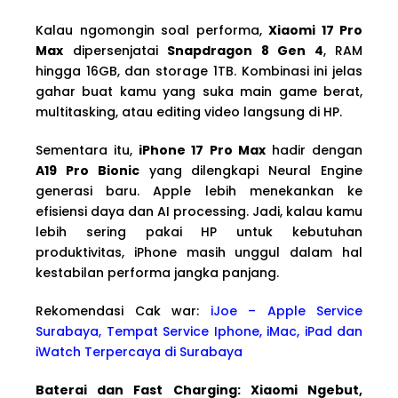
Kalau ngomongin soal performa,
Xiaomi 17 Pro
Max
dipersenjatai
Snapdragon 8 Gen 4
, RAM
hingga 16GB, dan storage 1TB. Kombinasi ini jelas
gahar buat kamu yang suka main game berat,
multitasking, atau editing video langsung di HP.
Sementara itu,
iPhone 17 Pro Max
hadir dengan
A19 Pro Bionic
yang dilengkapi Neural Engine
generasi baru. Apple lebih menekankan ke
efisiensi daya dan AI processing. Jadi, kalau kamu
lebih sering pakai HP untuk kebutuhan
produktivitas, iPhone masih unggul dalam hal
kestabilan performa jangka panjang.
Rekomendasi Cak war:
iJoe – Apple Service
Surabaya, Tempat Service Iphone, iMac, iPad dan
iWatch Terpercaya di Surabaya
Baterai dan Fast Charging: Xiaomi Ngebut,