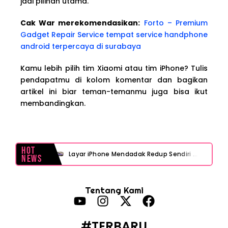
jadi pilihan utama.
Cak War merekomendasikan:
Forto – Premium
Gadget Repair Service tempat service handphone
android terpercaya di surabaya
Kamu lebih pilih tim Xiaomi atau tim iPhone? Tulis
pendapatmu di kolom komentar dan bagikan
artikel ini biar teman-temanmu juga bisa ikut
membandingkan.
Hot
Layar iPhone Mendadak Redup Sendiri Padahal Auto-Brightness Mati? Ini Penyebab & Solusinya!
News
HP Vivo Suka Mati Sendiri Padahal Baterai Masih Banyak? Ini 5 Penyebab dan Solusinya!
Tentang Kami
HP Infinix Stuck di Logo Setelah Update XOS? Jangan Panik, Cek Ini Sebelum Reset Data!
PWI Jaya Sayangkan Tudingan ‘Londo Ireng’ terhadap Jurnalis, Ini Ulasannya
#TERBARU