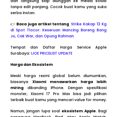
dan langsung siap diunggah ke media sosial
tanpa edit panjang. Cocok buat kamu yang suka
serba instan.
👉
Baca juga artikel tentang
Strike Kakap 13 Kg
di Spot Tlocor: Keseruan Mancing Bareng Bang
Jo, Cak War, dan Opung Rahman
Tempat dan Daftar Harga Service Apple
Surabaya:
IJOE PRICELIST UPDATE
Harga dan Ekosistem
Meski harga resmi global belum diumumkan,
biasanya
Xiaomi menawarkan harga lebih
miring
dibanding iPhone. Dengan spesifikasi
monster, Xiaomi 17 Pro Max bisa jadi pilihan
terbaik buat kamu yang mencari value for money.
Namun, jangan lupa soal
ekosistem Apple
. Bagi
pengguna MacBook, iPad, atau Apple Watch,