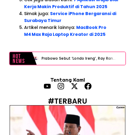
Kerja Makin Produktif di Tahun 2025
Simak juga:
Service iPhone Bergaransi di
Surabaya Timur
Artikel menarik lainnya:
MacBook Pro
M4 Max Raja Laptop Kreator di 2025
Hot
Prabowo Sebut ‘Londo Ireng’, Ray Rangkuti Desak DPR Bersikap, Ini Ulasan Politiknya
News
MAKI Soroti Penahanan Eks Jampidsus Febrie Adriansyah Tanpa Rompi Pink
Tentang Kami
Febrie Adriansyah Ditahan, Mengapa Tanpa Rompi Pink? Ini Penjelasan dan Faktanya
Babak Baru Kasus Febrie Adriansyah, Rencana Praperadilan Penyitaan Emas dan Uang Tunai Jadi Sorotan
#TERBARU
Baterai Apple Watch Cepat Boros? Ini Penyebab dan Cara Mengatasinya
HP Huawei Cepat Panas? Ini Penyebab Utama dan Cara Mengatasinya
HP Realme Kena Air Tidak Bisa Dicas? Jangan Langsung Charge, Ini Solusinya