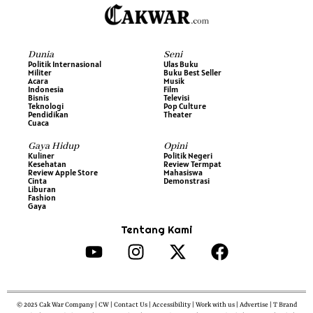
Dunia
Seni
Politik Internasional
Ulas Buku
Militer
Buku Best Seller
Acara
Musik
Indonesia
Film
Bisnis
Televisi
Teknologi
Pop Culture
Pendidikan
Theater
Cuaca
Gaya Hidup
Opini
Kuliner
Politik Negeri
Kesehatan
Review Termpat
Review Apple Store
Mahasiswa
Cinta
Demonstrasi
Liburan
Fashion
Gaya
Tentang Kami
© 2025 Cak War Company | CW | Contact Us | Accessibility | Work with us | Advertise | T Brand