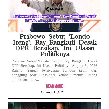
Face ID iPhone Tidak Mengenali Wajah? Ini Penyebab dan Cara Mengatasinya
Eks Jampidsus Febrie Adriansyah Tersangka Korupsi Asabri Tapi Masih Terima Gaji: Mengapa Begitu?
Eks Dirut KBS Tersangka Korupsi Pakan Satwa Rp10,2 Miliar: Ironi Gelar Doktor Akuntabilitas
Prabowo Sebut ‘Londo
Ireng’, Ray Rangkuti Desak
DPR Bersikap, Ini Ulasan
Politiknya
Prabowo Sebut ‘Londo Ireng’, Ray Rangkuti Desak
DPR Bersikap, Ini Ulasan Politiknya August 6, 2026
Rahmat Yanuar Pernyataan bernada tajam dari
panggung politik nasional kembali memicu ruang
publik tanah air....
Read More
August 6, 2026