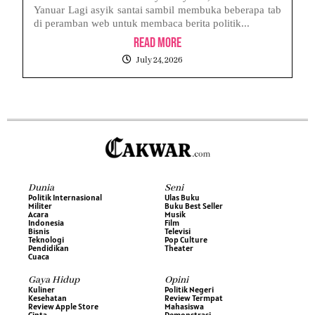
Yanuar Lagi asyik santai sambil membuka beberapa tab
di peramban web untuk membaca berita politik...
Read More
July 24, 2026
Dunia
Seni
Politik Internasional
Ulas Buku
Militer
Buku Best Seller
Acara
Musik
Indonesia
Film
Bisnis
Televisi
Teknologi
Pop Culture
Pendidikan
Theater
Cuaca
Gaya Hidup
Opini
Kuliner
Politik Negeri
Kesehatan
Review Termpat
Review Apple Store
Mahasiswa
Cinta
Demonstrasi