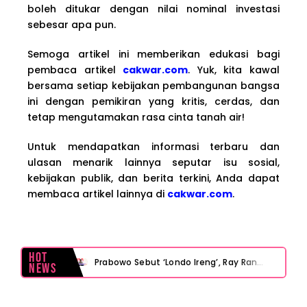
boleh ditukar dengan nilai nominal investasi
sebesar apa pun.
Semoga artikel ini memberikan edukasi bagi
pembaca artikel
cakwar.com
. Yuk, kita kawal
bersama setiap kebijakan pembangunan bangsa
ini dengan pemikiran yang kritis, cerdas, dan
tetap mengutamakan rasa cinta tanah air!
Untuk mendapatkan informasi terbaru dan
ulasan menarik lainnya seputar isu sosial,
kebijakan publik, dan berita terkini, Anda dapat
membaca artikel lainnya di
cakwar.com
.
Hot
Prabowo Sebut ‘Londo Ireng’, Ray Rangkuti Desak DPR Bersikap, Ini Ulasan Politiknya
News
MAKI Soroti Penahanan Eks Jampidsus Febrie Adriansyah Tanpa Rompi Pink