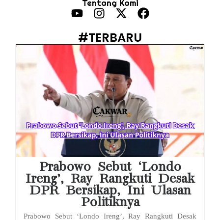
Tentang Kami
Febrie Adriansyah Ditahan, Mengapa Tanpa Rompi Pink? Ini Penjelasan dan Faktanya
Babak Baru Kasus Febrie Adriansyah, Rencana Praperadilan Penyitaan Emas dan Uang Tunai Jadi Sorotan
#TERBARU
Baterai Apple Watch Cepat Boros? Ini Penyebab dan Cara Mengatasinya
HP Huawei Cepat Panas? Ini Penyebab Utama dan Cara Mengatasinya
HP Realme Kena Air Tidak Bisa Dicas? Jangan Langsung Charge, Ini Solusinya
Face ID iPhone Tidak Mengenali Wajah? Ini Penyebab dan Cara Mengatasinya
Eks Jampidsus Febrie Adriansyah Tersangka Korupsi Asabri Tapi Masih Terima Gaji: Mengapa Begitu?
Eks Dirut KBS Tersangka Korupsi Pakan Satwa Rp10,2 Miliar: Ironi Gelar Doktor Akuntabilitas
Prabowo Sebut ‘Londo
Ireng’, Ray Rangkuti Desak
DPR Bersikap, Ini Ulasan
Politiknya
Prabowo Sebut ‘Londo Ireng’, Ray Rangkuti Desak