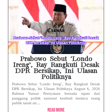
HP Huawei Cepat Panas? Ini Penyebab Utama dan Cara Mengatasinya
HP Realme Kena Air Tidak Bisa Dicas? Jangan Langsung Charge, Ini Solusinya
Face ID iPhone Tidak Mengenali Wajah? Ini Penyebab dan Cara Mengatasinya
Eks Jampidsus Febrie Adriansyah Tersangka Korupsi Asabri Tapi Masih Terima Gaji: Mengapa Begitu?
Eks Dirut KBS Tersangka Korupsi Pakan Satwa Rp10,2 Miliar: Ironi Gelar Doktor Akuntabilitas
Prabowo Sebut ‘Londo
Ireng’, Ray Rangkuti Desak
DPR Bersikap, Ini Ulasan
Politiknya
Prabowo Sebut ‘Londo Ireng’, Ray Rangkuti Desak
DPR Bersikap, Ini Ulasan Politiknya August 6, 2026
Rahmat Yanuar Pernyataan bernada tajam dari
panggung politik nasional kembali memicu ruang
publik tanah air....
Read More