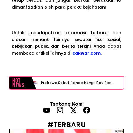
tetap cerdas, dan jangan biarkan perasaan lo
dimanfaatkan oleh para pelaku kejahatan!
Untuk mendapatkan informasi terbaru dan
ulasan menarik lainnya seputar isu sosial,
kebijakan publik, dan berita terkini, Anda dapat
membaca artikel lainnya di
cakwar.com
.
Hot
Prabowo Sebut ‘Londo Ireng’, Ray Rangkuti Desak DPR Bersikap, Ini Ulasan Politiknya
News
MAKI Soroti Penahanan Eks Jampidsus Febrie Adriansyah Tanpa Rompi Pink
Tentang Kami
Febrie Adriansyah Ditahan, Mengapa Tanpa Rompi Pink? Ini Penjelasan dan Faktanya
Babak Baru Kasus Febrie Adriansyah, Rencana Praperadilan Penyitaan Emas dan Uang Tunai Jadi Sorotan
#TERBARU
Baterai Apple Watch Cepat Boros? Ini Penyebab dan Cara Mengatasinya