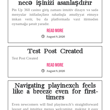
necə işinizi asanlaşdırır
Navigating the Nuances of Live Dealer Casinos Australia for First-Time Players
Pin Up 360 casino giriş zamanı intuitiv dizayn və sadə
menyular istifadəçilərə rahatlıqla əməliyyat etməyə
imkan verir, bu da platformada vaxt itirmədən
Test Post Created
oynamağa şərait yaradır.
Read More
Layar iPhone Mendadak Redup Sendiri Padahal Auto-Brightness Mati? Ini Penyebab & Solusinya!
August 8, 2026
HP Vivo Suka Mati Sendiri Padahal Baterai Masih Banyak? Ini 5 Penyebab dan Solusinya!
Test Post Created
Test Post Created
Read More
August 8, 2026
Navigating playinexch feels
like a breeze even for first-
timers
Even newcomers will find playinexch’s straightforward
layout and intuitive menus welcoming, making it easy