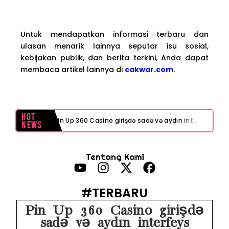
Untuk mendapatkan informasi terbaru dan
ulasan menarik lainnya seputar isu sosial,
kebijakan publik, dan berita terkini, Anda dapat
membaca artikel lainnya di
cakwar.com
.
Hot
Pin Up 360 Casino girişdə sadə və aydın interfeys necə işinizi asanlaşdırır
News
Test Post Created
Tentang Kami
Navigating playinexch feels like a breeze even for first-timers
Test Post Created
#TERBARU
Navigating online poker sites Australia feels surprisingly intuitive for newcomers
Pin Up 360 Casino girişdə
sadə və aydın interfeys
Test Post Created