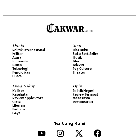
Dunia
Seni
Politik Internasional
Ulas Buku
Militer
Buku Best Seller
Acara
Musik
Indonesia
Film
Bisnis
Televisi
Teknologi
Pop Culture
Pendidikan
Theater
Cuaca
Gaya Hidup
Opini
Kuliner
Politik Negeri
Kesehatan
Review Termpat
Review Apple Store
Mahasiswa
Cinta
Demonstrasi
Liburan
Fashion
Gaya
Tentang Kami