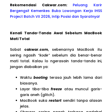
Rekomendasi Cakwa
r.com:
Peluang Karir
Bergengsi! Kemenkes Buka Lowongan Kerja IHSS
Project Batch VII 2026, Intip Posisi dan Syaratnya!
Kenali Tanda-Tanda Awal Sebelum MacBook
Mati Total
Sobat
cakwar.com
, sebenarnya MacBook itu
sering ngasih
“kode”
sebelum dia benar-benar
mati total. Kalau lo ngerasain tanda-tanda ini,
jangan diabaikan ya:
Waktu
booting
terasa jauh lebih lama dari
biasanya.
Layar tiba-tiba
freeze
atau muncul garis-
garis aneh (glitch).
MacBook suka
restart
sendiri tanpa alasan
jelas.
Charger sering nggak terbaca padahal