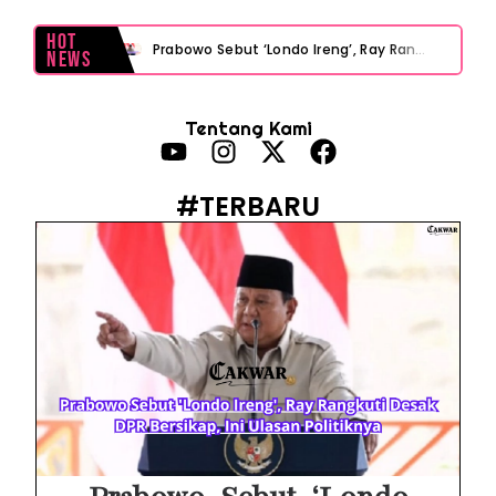
Hot
Prabowo Sebut ‘Londo Ireng’, Ray Rangkuti Desak DPR Bersikap, Ini Ulasan Politiknya
News
MAKI Soroti Penahanan Eks Jampidsus Febrie Adriansyah Tanpa Rompi Pink
Tentang Kami
Febrie Adriansyah Ditahan, Mengapa Tanpa Rompi Pink? Ini Penjelasan dan Faktanya
Babak Baru Kasus Febrie Adriansyah, Rencana Praperadilan Penyitaan Emas dan Uang Tunai Jadi Sorotan
#TERBARU
Baterai Apple Watch Cepat Boros? Ini Penyebab dan Cara Mengatasinya
HP Huawei Cepat Panas? Ini Penyebab Utama dan Cara Mengatasinya
HP Realme Kena Air Tidak Bisa Dicas? Jangan Langsung Charge, Ini Solusinya
Face ID iPhone Tidak Mengenali Wajah? Ini Penyebab dan Cara Mengatasinya
Eks Jampidsus Febrie Adriansyah Tersangka Korupsi Asabri Tapi Masih Terima Gaji: Mengapa Begitu?
Eks Dirut KBS Tersangka Korupsi Pakan Satwa Rp10,2 Miliar: Ironi Gelar Doktor Akuntabilitas