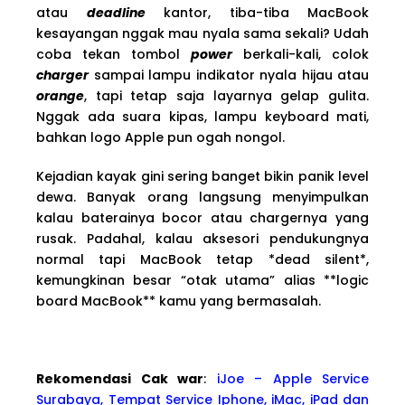
atau
deadline
kantor, tiba-tiba MacBook
kesayangan nggak mau nyala sama sekali? Udah
coba tekan tombol
power
berkali-kali, colok
charger
sampai lampu indikator nyala hijau atau
orange
, tapi tetap saja layarnya gelap gulita.
Nggak ada suara kipas, lampu keyboard mati,
bahkan logo Apple pun ogah nongol.
Kejadian kayak gini sering banget bikin panik level
dewa. Banyak orang langsung menyimpulkan
kalau baterainya bocor atau chargernya yang
rusak. Padahal, kalau aksesori pendukungnya
normal tapi MacBook tetap *dead silent*,
kemungkinan besar “otak utama” alias **logic
board MacBook** kamu yang bermasalah.
Rekomendasi Cak war
:
iJoe – Apple Service
Surabaya, Tempat Service Iphone, iMac, iPad dan