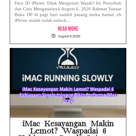
Face ID iPhone Tidak Mengenali Wajah? Ini Penyebab
dan Cara Mengatasinya August 6, 2026 Rahmat Yanuar
Buka HP di pagi hari sambil pasang muka bantal, eh
iPhone malah nolak unlock...
Read More
August 6, 2026
iMac Kesayangan Makin
Lemot? Waspadai 6