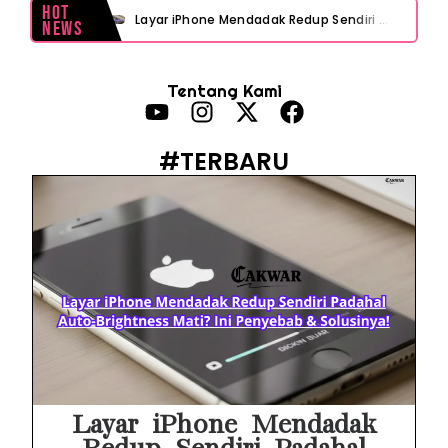
Hot
Layar iPhone Mendadak Redup Sendiri Padahal Auto-Brightness Mati? Ini Penyebab & Solusinya!
News
HP Vivo Suka Mati Sendiri Padahal Baterai Masih Banyak? Ini 5 Penyebab dan Solusinya!
Tentang Kami
HP Infinix Stuck di Logo Setelah Update XOS? Jangan Panik, Cek Ini Sebelum Reset Data!
PWI Jaya Sayangkan Tudingan ‘Londo Ireng’ terhadap Jurnalis, Ini Ulasannya
#TERBARU
Prabowo Sebut ‘Londo Ireng’, Ray Rangkuti Desak DPR Bersikap, Ini Ulasan Politiknya
MAKI Soroti Penahanan Eks Jampidsus Febrie Adriansyah Tanpa Rompi Pink
Febrie Adriansyah Ditahan, Mengapa Tanpa Rompi Pink? Ini Penjelasan dan Faktanya
Babak Baru Kasus Febrie Adriansyah, Rencana Praperadilan Penyitaan Emas dan Uang Tunai Jadi Sorotan
Baterai Apple Watch Cepat Boros? Ini Penyebab dan Cara Mengatasinya
HP Huawei Cepat Panas? Ini Penyebab Utama dan Cara Mengatasinya
Layar iPhone Mendadak