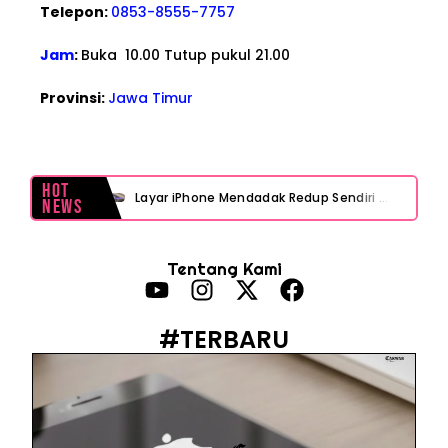
Telepon:
0853-8555-7757
Jam
:
Buka 10.00 Tutup pukul 21.00
Provinsi:
Jawa Timur
Hot
Layar iPhone Mendadak Redup Sendiri Padahal Auto-Brightness Mati? Ini Penyebab & Solusinya!
News
HP Vivo Suka Mati Sendiri Padahal Baterai Masih Banyak? Ini 5 Penyebab dan Solusinya!
Tentang Kami
HP Infinix Stuck di Logo Setelah Update XOS? Jangan Panik, Cek Ini Sebelum Reset Data!
PWI Jaya Sayangkan Tudingan ‘Londo Ireng’ terhadap Jurnalis, Ini Ulasannya
#TERBARU
Prabowo Sebut ‘Londo Ireng’, Ray Rangkuti Desak DPR Bersikap, Ini Ulasan Politiknya
MAKI Soroti Penahanan Eks Jampidsus Febrie Adriansyah Tanpa Rompi Pink