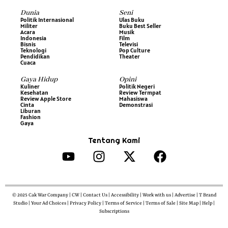
Dunia
Seni
Politik Internasional
Ulas Buku
Militer
Buku Best Seller
Acara
Musik
Indonesia
Film
Bisnis
Televisi
Teknologi
Pop Culture
Pendidikan
Theater
Cuaca
Gaya Hidup
Opini
Kuliner
Politik Negeri
Kesehatan
Review Termpat
Review Apple Store
Mahasiswa
Cinta
Demonstrasi
Liburan
Fashion
Gaya
Tentang Kami
© 2025 Cak War Company | CW | Contact Us | Accessibility | Work with us | Advertise | T Brand
Studio | Your Ad Choices | Privacy Policy | Terms of Service | Terms of Sale | Site Map | Help |
Subscriptions