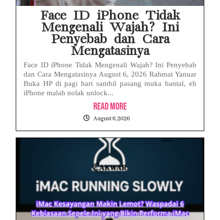
Face ID iPhone Tidak
Mengenali Wajah? Ini
Penyebab dan Cara
Mengatasinya
Face ID iPhone Tidak Mengenali Wajah? Ini Penyebab
dan Cara Mengatasinya August 6, 2026 Rahmat Yanuar
Buka HP di pagi hari sambil pasang muka bantal, eh
iPhone malah nolak unlock...
Read More
August 6, 2026