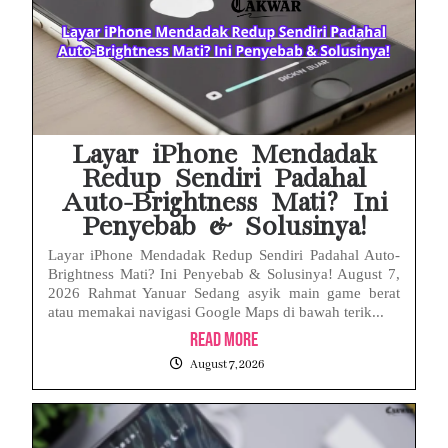
Febrie Adriansyah Ditahan, Mengapa Tanpa Rompi Pink? Ini Penjelasan dan Faktanya
Babak Baru Kasus Febrie Adriansyah, Rencana Praperadilan Penyitaan Emas dan Uang Tunai Jadi Sorotan
Baterai Apple Watch Cepat Boros? Ini Penyebab dan Cara Mengatasinya
HP Huawei Cepat Panas? Ini Penyebab Utama dan Cara Mengatasinya
Layar iPhone Mendadak
Redup Sendiri Padahal
Auto-Brightness Mati? Ini
Penyebab & Solusinya!
Layar iPhone Mendadak Redup Sendiri Padahal Auto-
Brightness Mati? Ini Penyebab & Solusinya! August 7,
2026 Rahmat Yanuar Sedang asyik main game berat
atau memakai navigasi Google Maps di bawah terik...
Read More
August 7, 2026