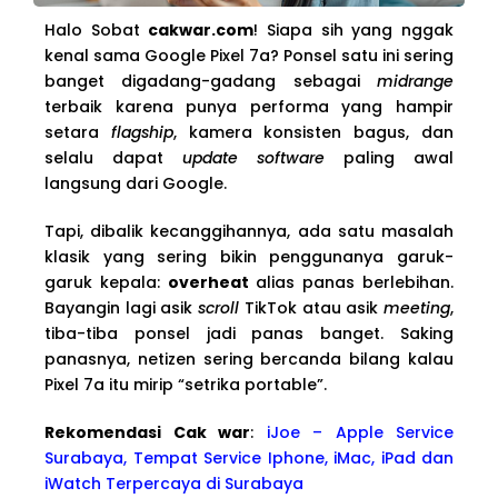
Halo Sobat
cakwar.com
! Siapa sih yang nggak
kenal sama Google Pixel 7a? Ponsel satu ini sering
banget digadang-gadang sebagai
midrange
terbaik karena punya performa yang hampir
setara
flagship
, kamera konsisten bagus, dan
selalu dapat
update software
paling awal
langsung dari Google.
Tapi, dibalik kecanggihannya, ada satu masalah
klasik yang sering bikin penggunanya garuk-
garuk kepala:
overheat
alias panas berlebihan.
Bayangin lagi asik
scroll
TikTok atau asik
meeting
,
tiba-tiba ponsel jadi panas banget. Saking
panasnya, netizen sering bercanda bilang kalau
Pixel 7a itu mirip “setrika portable”.
Rekomendasi Cak war
:
iJoe – Apple Service
Surabaya, Tempat Service Iphone, iMac, iPad dan
iWatch Terpercaya di Surabaya