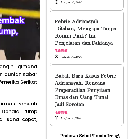
August 6, 2026
Febrie Adriansyah
Ditahan, Mengapa Tanpa
Rompi Pink? Ini
Penjelasan dan Faktanya
Read More
August 6, 2026
yangin gimana
n dunia? Kabar
Babak Baru Kasus Febrie
merika Serikat
Adriansyah, Rencana
Praperadilan Penyitaan
Emas dan Uang Tunai
firmasi sebuah
Jadi Sorotan
en Donald Trump
Read More
di sana copot,
August 6, 2026
Prabowo Sebut 'Londo Ireng',