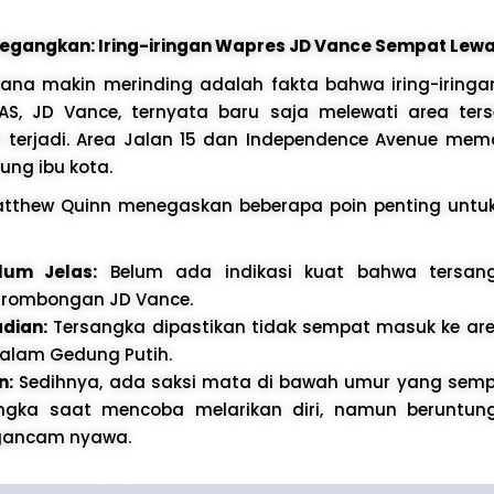
negangkan: Iring-iringan Wapres JD Vance Sempat Lew
sana makin merinding adalah fakta bahwa iring-iring
 AS, JD Vance, ternyata baru saja melewati area ter
n terjadi. Area Jalan 15 dan Independence Avenue me
ntung ibu kota.
Matthew Quinn menegaskan beberapa poin penting unt
lum Jelas:
Belum ada indikasi kuat bahwa tersan
 rombongan JD Vance.
adian:
Tersangka dipastikan tidak sempat masuk ke area
alam Gedung Putih.
n:
Sedihnya, ada saksi mata di bawah umur yang semp
angka saat mencoba melarikan diri, namun beruntung
gancam nyawa.