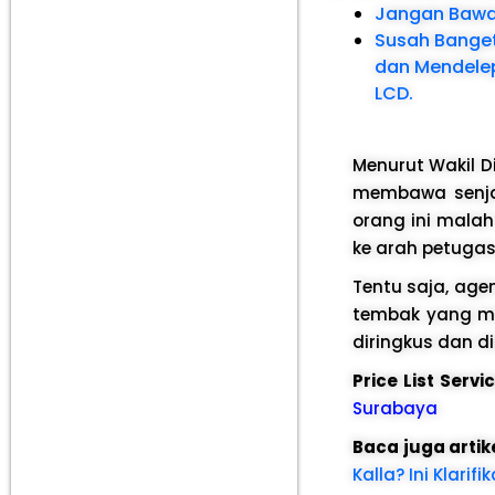
Jangan Bawa
Susah Banget
dan Mendelep
LCD.
Menurut Wakil Di
membawa senjat
orang ini mala
ke arah petugas
Tentu saja, age
tembak yang men
diringkus dan d
Price List Serv
Surabaya
Baca juga artik
Kalla? Ini Klari