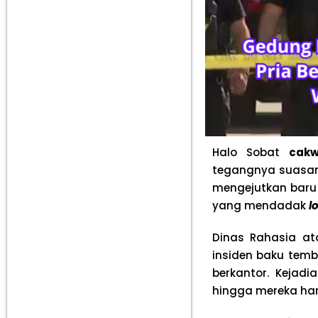
Halo Sobat
cakw
tegangnya suasan
mengejutkan baru 
yang mendadak
l
Dinas Rahasia a
insiden baku temb
berkantor. Kejadi
hingga mereka ha