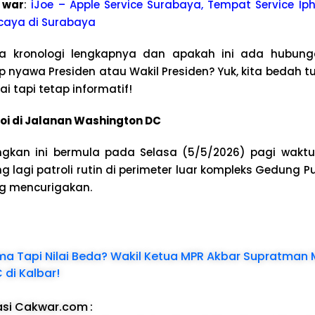
 war
:
iJoe – Apple Service Surabaya, Tempat Service Iph
caya di Surabaya
a kronologi lengkapnya dan apakah ini ada hubun
nyawa Presiden atau Wakil Presiden? Yuk, kita bedah t
 tapi tetap informatif!
boi di Jalanan Washington DC
gkan ini bermula pada Selasa (5/5/2026) pagi waktu
g lagi patroli rutin di perimeter luar kompleks Gedung P
g mencurigakan.
 Tapi Nilai Beda? Wakil Ketua MPR Akbar Supratman 
 di Kalbar!
asi Cakwar.com
: