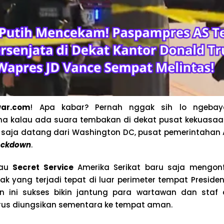
ar.com
! Apa kabar? Pernah nggak sih lo ngeba
a kalau ada suara tembakan di dekat pusat kekuasaa
saja datang dari Washington DC, pusat pemerintahan A
ockdown
.
tau
Secret Service
Amerika Serikat baru saja mengon
ak yang terjadi tepat di luar perimeter tempat Presid
an ini sukses bikin jantung para wartawan dan staf 
rus diungsikan sementara ke tempat aman.