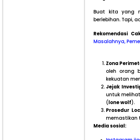
Buat kita yang m
berlebihan. Tapi,
Rekomendasi Ca
Masalahnya, Pemer
Zona Perimet
oleh orang 
kekuatan me
Jejak Investi
untuk melihat
(
lone wolf
).
Prosedur Lo
memastikan ti
Media sosial:
Instagram ij