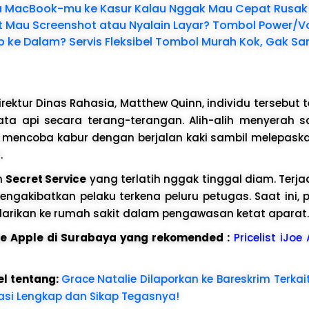
 MacBook-mu ke Kasur Kalau Nggak Mau Cepat Rusak
 Mau Screenshot atau Nyalain Layar? Tombol Power/V
 ke Dalam? Servis Fleksibel Tombol Murah Kok, Gak S
rektur Dinas Rahasia, Matthew Quinn, individu tersebut te
a api secara terang-terangan. Alih-alih menyerah sa
h mencoba kabur dengan berjalan kaki sambil melepas
.
n
Secret Service
yang terlatih nggak tinggal diam. Terjad
gakibatkan pelaku terkena peluru petugas. Saat ini, 
ilarikan ke rumah sakit dalam pengawasan ketat aparat.
ice Apple di Surabaya yang rekomended :
Pricelist iJoe
el tentang:
Grace Natalie Dilaporkan ke Bareskrim Terkai
fikasi Lengkap dan Sikap Tegasnya!