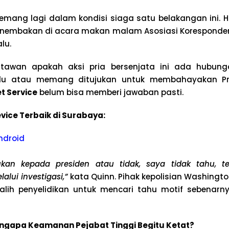
ang lagi dalam kondisi siaga satu belakangan ini. Ha
enembakan di acara makan malam Asosiasi Koresponde
lu.
rtawan apakah aksi pria bersenjata ini ada hubun
lalu atau memang ditujukan untuk membahayakan Pr
t Service
belum bisa memberi jawaban pasti.
vice Terbaik di Surabaya:
ndroid
ukan kepada presiden atau tidak, saya tidak tahu, te
lui investigasi,”
kata Quinn. Pihak kepolisian Washingto
lih penyelidikan untuk mencari tahu motif sebenarnya
Mengapa Keamanan Pejabat Tinggi Begitu Ketat?