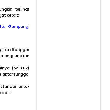
ngkin terlihat
gat cepat:
e Itu Gampang!
 jika dilanggar
k menggunakan
nya (balistik)
u aktor tunggal
standar untuk
okasi.