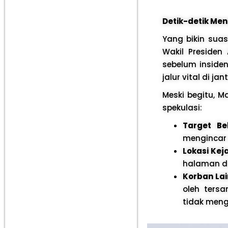
Detik-detik Me
Yang bikin sua
Wakil Presiden
sebelum inside
jalur vital di ja
Meski begitu, 
spekulasi:
Target Be
mengincar
Lokasi Kej
halaman d
Korban Lai
oleh ters
tidak men