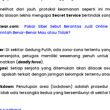
elihat dari jauh, protokol keamanan seperti ini mu
 ada alasan teknis mengapa
Secret Service
bertindak san
kwa
r.com:
Pakar Siber Sebut Berantas Judi Onlin
intah Benar-Benar Mau atau Tidak?
er:
Di sekitar Gedung Putih, ada zona-zona tertentu yang
bersenjata, petugas memiliki wewenang penuh untu
matikan (
deadly force
).
gasi:
Setiap senjata yang ditemukan akan dilacak asal
 apakah terkait dengan jaringan kelompok tertentu ata
ckdown:
Penutupan area (lockdown) adalah prosedur 
dak ada tersangka kedua yang bersembunyi di sekitar l
oe.surabaya