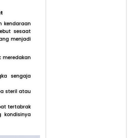
at
an kendaraan
sebut sesaat
mang menjadi
uk meredakan
gka sengaja
 steril atau
at tertabrak
 kondisinya