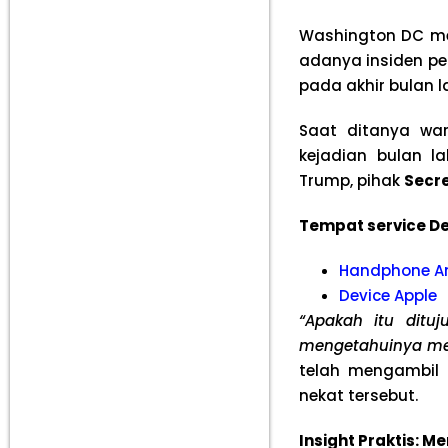
Washington DC mem
adanya insiden p
pada akhir bulan la
Saat ditanya wa
kejadian bulan 
Trump, pihak
Secre
Tempat service De
Handphone A
Device Apple
“Apakah itu dituj
mengetahuinya mela
telah mengambil a
nekat tersebut.
Insight Praktis: 