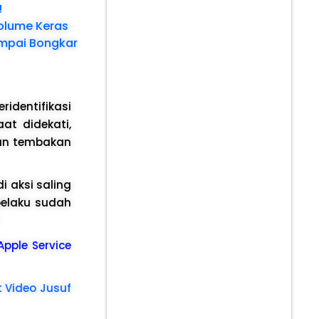
!
olume Keras
ampai Bongkar
ridentifikasi
at didekati,
kan tembakan
i aksi saling
pelaku sudah
 Apple Service
t Video Jusuf