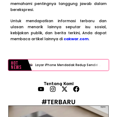
memahami pentingnya tanggung jawab dalam
berekspresi.
Untuk mendapatkan informasi terbaru dan
ulasan menarik lainnya seputar isu sosial,
kebijakan publik, dan berita terkini, Anda dapat
membaca artikel lainnya di
cakwar.com
.
Hot
Layar iPhone Mendadak Redup Sendiri Padahal Auto-Brightness Mati? Ini Penyebab & Solusinya!
News
HP Vivo Suka Mati Sendiri Padahal Baterai Masih Banyak? Ini 5 Penyebab dan Solusinya!
Tentang Kami
HP Infinix Stuck di Logo Setelah Update XOS? Jangan Panik, Cek Ini Sebelum Reset Data!
PWI Jaya Sayangkan Tudingan ‘Londo Ireng’ terhadap Jurnalis, Ini Ulasannya
#TERBARU
Prabowo Sebut ‘Londo Ireng’, Ray Rangkuti Desak DPR Bersikap, Ini Ulasan Politiknya