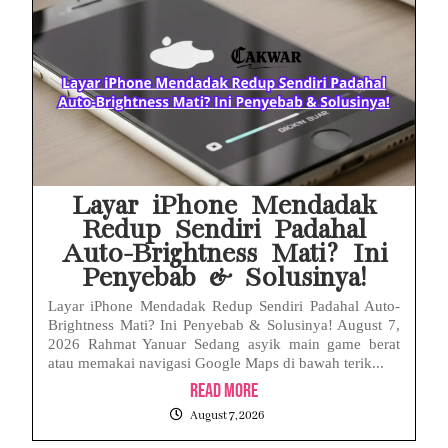
MAKI Soroti Penahanan Eks Jampidsus Febrie Adriansyah Tanpa Rompi Pink
Febrie Adriansyah Ditahan, Mengapa Tanpa Rompi Pink? Ini Penjelasan dan Faktanya
Babak Baru Kasus Febrie Adriansyah, Rencana Praperadilan Penyitaan Emas dan Uang Tunai Jadi Sorotan
Baterai Apple Watch Cepat Boros? Ini Penyebab dan Cara Mengatasinya
HP Huawei Cepat Panas? Ini Penyebab Utama dan Cara Mengatasinya
Layar iPhone Mendadak
Redup Sendiri Padahal
Auto-Brightness Mati? Ini
Penyebab & Solusinya!
Layar iPhone Mendadak Redup Sendiri Padahal Auto-
Brightness Mati? Ini Penyebab & Solusinya! August 7,
2026 Rahmat Yanuar Sedang asyik main game berat
atau memakai navigasi Google Maps di bawah terik...
Read More
August 7, 2026