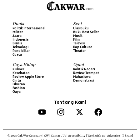
Dunia
Seni
Politik Internasional
Ulas Buku
Militer
Buku Best Seller
Acara
Musik
Indonesia
Film
Bisnis
Televisi
Teknologi
Pop Culture
Pendidikan
Theater
Cuaca
Gaya Hidup
Opini
Kuliner
Politik Negeri
Kesehatan
Review Termpat
Review Apple Store
Mahasiswa
Cinta
Demonstrasi
Liburan
Fashion
Gaya
Tentang Kami
© 2025 Cak War Company | CW | Contact Us | Accessibility | Work with us | Advertise | T Brand