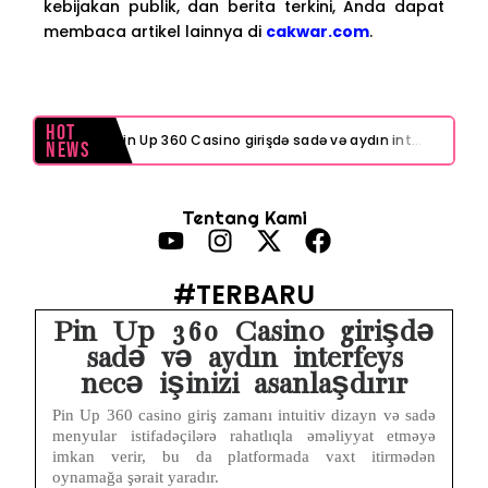
kebijakan publik, dan berita terkini, Anda dapat
membaca artikel lainnya di
cakwar.com
.
Hot
Pin Up 360 Casino girişdə sadə və aydın interfeys necə işinizi asanlaşdırır
News
Test Post Created
Tentang Kami
Navigating playinexch feels like a breeze even for first-timers
Test Post Created
#TERBARU
Navigating online poker sites Australia feels surprisingly intuitive for newcomers
Pin Up 360 Casino girişdə
sadə və aydın interfeys
Test Post Created
necə işinizi asanlaşdırır
Navigating the Nuances of Live Dealer Casinos Australia for First-Time Players
Pin Up 360 casino giriş zamanı intuitiv dizayn və sadə
menyular istifadəçilərə rahatlıqla əməliyyat etməyə
imkan verir, bu da platformada vaxt itirmədən
Test Post Created
oynamağa şərait yaradır.