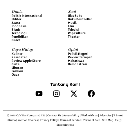
Dunia
Seni
Politik Internasional
Ulas Buku
Militer
Buku Best Seller
Acara
Musik
Indonesia
Film
Bisnis
Televisi
Teknologi
Pop Culture
Pendidikan
Theater
Cuaca
Gaya Hidup
Opini
Kuliner
Politik Negeri
Kesehatan
Review Termpat
Review Apple Store
Mahasiswa
Cinta
Demonstrasi
Liburan
Fashion
Gaya
Tentang Kami
© 2025 Cak War Company | CW | Contact Us | Accessibility | Work with us | Advertise | T Brand
Studio | Your Ad Choices | Privacy Policy | Terms of Service | Terms of Sale | Site Map | Help |
Subscriptions