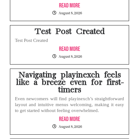
Read More
Layar iPhone Mendadak Redup Sendiri Padahal Auto-Brightness Mati? Ini Penyebab & Solusinya!
August 8, 2026
HP Vivo Suka Mati Sendiri Padahal Baterai Masih Banyak? Ini 5 Penyebab dan Solusinya!
Test Post Created
Test Post Created
Read More
August 8, 2026
Navigating playinexch feels
like a breeze even for first-
timers
Even newcomers will find playinexch’s straightforward
layout and intuitive menus welcoming, making it easy
to get started without feeling overwhelmed.
Read More
August 8, 2026