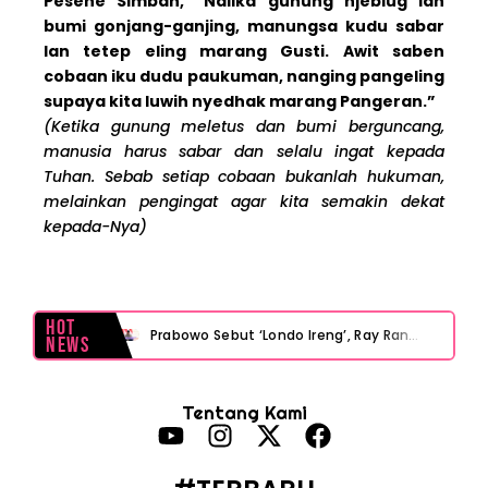
Pesene Simbah, “Nalika gunung njeblug lan
bumi gonjang-ganjing, manungsa kudu sabar
lan tetep eling marang Gusti. Awit saben
cobaan iku dudu paukuman, nanging pangeling
supaya kita luwih nyedhak marang Pangeran.”
(Ketika gunung meletus dan bumi berguncang,
manusia harus sabar dan selalu ingat kepada
Tuhan. Sebab setiap cobaan bukanlah hukuman,
melainkan pengingat agar kita semakin dekat
kepada-Nya)
Hot
Prabowo Sebut ‘Londo Ireng’, Ray Rangkuti Desak DPR Bersikap, Ini Ulasan Politiknya
News
MAKI Soroti Penahanan Eks Jampidsus Febrie Adriansyah Tanpa Rompi Pink
Tentang Kami
Febrie Adriansyah Ditahan, Mengapa Tanpa Rompi Pink? Ini Penjelasan dan Faktanya
Babak Baru Kasus Febrie Adriansyah, Rencana Praperadilan Penyitaan Emas dan Uang Tunai Jadi Sorotan